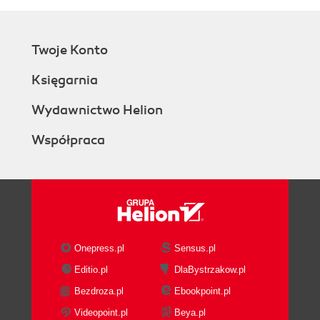
Twoje Konto
Księgarnia
Wydawnictwo Helion
Współpraca
Onepress.pl
Sensus.pl
Editio.pl
DlaBystrzakow.pl
Bezdroza.pl
Ebookpoint.pl
Videopoint.pl
Beya.pl