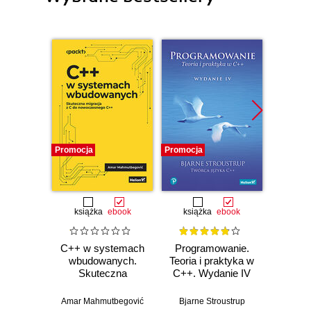
Promocja
Promocja
Bestselle
Promocj
książka
ebook
książka
ebook
ksią
C++ w systemach
Programowanie.
Opu
wbudowanych.
Teoria i praktyka w
Skuteczna
C++. Wydanie IV
Progr
migracja z C do
jęz
nowoczesnego
Wyd
Amar Mahmutbegović
Bjarne Stroustrup
Jerz
C++
pop