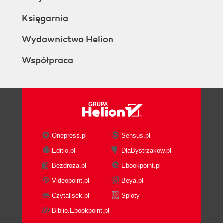
Księgarnia
Wydawnictwo Helion
Współpraca
Onepress.pl
Sensus.pl
Editio.pl
DlaBystrzakow.pl
Bezdroza.pl
Ebookpoint.pl
Videopoint.pl
Beya.pl
Czytalisek.pl
Sploty
Biblio.Ebookpoint.pl