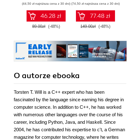
(44,50 zł najniższa cena z 30 dni)
(74,50 zł najniższa cena z 30 dni)
(124,50 zł 
(k
46.28 zł
77.48 zł
89.00zł
(-48%)
149.00zł
(-48%)
249.0
O autorze
ebooka
Torsten T. Will is a C++ expert who has been
fascinated by the language since earning his degree in
computer science. In addition to C++, he has worked
with numerous other languages over the course of his
career, including Python, Java, and Haskell. Since
2004, he has contributed his expertise to c't, a German
magazine for computer technology, where he writes