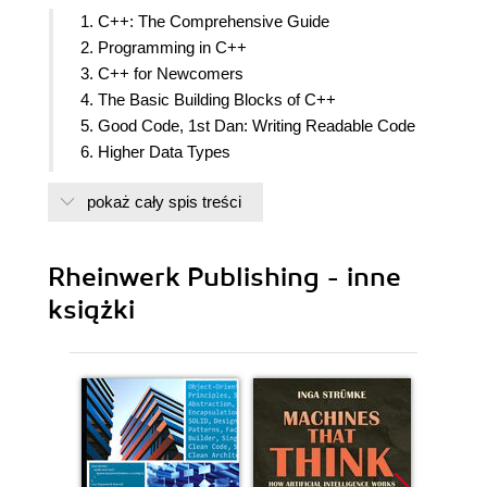
1. C++: The Comprehensive Guide
2. Programming in C++
3. C++ for Newcomers
4. The Basic Building Blocks of C++
5. Good Code, 1st Dan: Writing Readable Code
6. Higher Data Types
7. Functions
pokaż cały spis treści
8. Statements in Detail
9. Expressions in Detail
10. Error Handling
Rheinwerk Publishing - inne
11. Good Code, 2nd Dan: Modularization
książki
12. From Structure to Class
13. Namespaces and Qualifiers
14. Good Code, 3rd Dan: Testing
15. Inheritance
16. The Lifecycle of Classes
17. Good Code, 4th Dan: Security, Quality, and
Sustainability