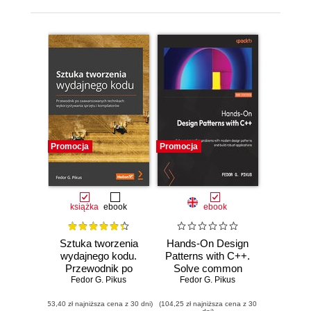
Promocja
Promocja
książka
ebook
ebook
Sztuka tworzenia
Hands-On Design
wydajnego kodu.
Patterns with C++.
Przewodnik po
Solve common
zaawansowanych
Fedor G. Pikus
C++ problems with
Fedor G. Pikus
technikach
modern design
(53,40 zł najniższa cena z 30 dni)
wykorzystywania
(104,25 zł najniższa cena z 30
patterns and build