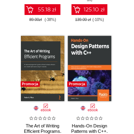
dni)
sprzętu i
robust applications
kompilatorów
- Second Edition
55.18 zł
125.10 zł
89.00zł
(-38%)
139.00 zł
(-10%)
Promocja
Promocja
ebook
ebook
The Art of Writing
Hands-On Design
Efficient Programs.
Patterns with C++.