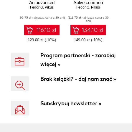
An advanced
Solve common
programmer's
Fedor G. Pikus
C++ problems with
Fedor G. Pikus
guide to efficient
modern design
(96,75 zł najniższa cena z 30 dni)
hardware utilization
(111,75 zł najniższa cena z 30
patterns and build
dni)
and compiler
robust applications
optimizations using
116.10 zł
134.10 zł
C++ examples
129.00 zł
(-10%)
149.00 zł
(-10%)
Program partnerski - zarabiaj
więcej »
Brak książki? - daj nam znać »
Subskrybuj newsletter »