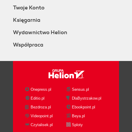
Twoje Konto
Księgarnia
Wydawnictwo Helion
Współpraca
Onepress.pl
Sensus.pl
Editio.pl
DlaBystrzakow.pl
Bezdroza.pl
Ebookpoint.pl
Videopoint.pl
Beya.pl
Czytalisek.pl
Sploty