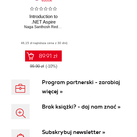
ebook
Introduction to
.NET Aspire
Naga Santhosh Reddy Vootukuri
,
Tommaso Stocchi
(46,15 zł najniższa cena z 30 dni)
89.91 zł
99.90 zł
(-10%)
Program partnerski - zarabiaj
więcej »
Brak książki? - daj nam znać »
Subskrybuj newsletter »