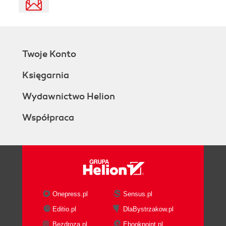
Twoje Konto
Księgarnia
Wydawnictwo Helion
Współpraca
Onepress.pl
Sensus.pl
Editio.pl
DlaBystrzakow.pl
Bezdroza.pl
Ebookpoint.pl