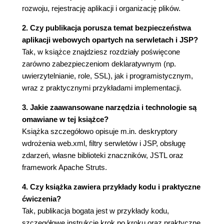
Skopiowanie aplikacji testApp do katalogu
rozwoju, rejestrację aplikacji i organizację plików.
katalog_tomcat/webapps (36)
2. Czy publikacja porusza temat bezpieczeństwa
Uruchomienie serwera Tomcat (36)
aplikacji webowych opartych na serwletach i JSP?
Wywołanie aplikacji testApp przy użyciu
Tak, w książce znajdziesz rozdziały poświęcone
adresu URL w postaci
zarówno zabezpieczeniom deklaratywnym (np.
http://localhost/testApp/zasób (37)
uwierzytelnianie, role, SSL), jak i programistycznym,
1.7. Współużytkowanie danych przez aplikacje
wraz z praktycznymi przykładami implementacji.
internetowe (39)
Rozdział 2. Kontrolowanie działania aplikacji przy
3. Jakie zaawansowane narzędzia i technologie są
omawiane w tej książce?
użyciu deskryptora web.xml (47)
Książka szczegółowo opisuje m.in. deskryptory
2.1. Przeznaczenie deskryptora wdrożenia (48)
wdrożenia web.xml, filtry serwletów i JSP, obsługę
2.2. Definiowanie elementu głównego i elementu
zdarzeń, własne biblioteki znaczników, JSTL oraz
nagłówka (48)
framework Apache Struts.
2.3. Elementy deskryptora web.xml (50)
4. Czy książka zawiera przykłady kodu i praktyczne
Wersja 2.4 specyfikacji serwletów (50)
ćwiczenia?
Wersja 2.3 specyfikacji serwletów (53)
Tak, publikacja bogata jest w przykłady kodu,
2.4. Przypisywanie nazw i własnych adresów URL
szczegółowe instrukcje krok po kroku oraz praktyczne
(55)