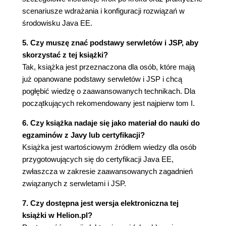
scenariusze wdrażania i konfiguracji rozwiązań w
Przypisywanie nazw (56)
środowisku Java EE.
Definiowanie własnych adresów URL (57)
Nazewnictwo stron JSP (62)
5. Czy muszę znać podstawy serwletów i JSP, aby
2.5. Wyłączanie serwletu wywołującego (64)
skorzystać z tej książki?
Zmiana odwzorowania wzorca adresu URL
Tak, książka jest przeznaczona dla osób, które mają
/servlet/ (65)
już opanowane podstawy serwletów i JSP i chcą
Globalne wyłączanie serwletu wywołującego
pogłębić wiedzę o zaawansowanych technikach. Dla
na serwerze Tomcat (66)
początkujących rekomendowany jest najpierw tom I.
2.6. Inicjalizowanie i wstępne ładowanie serwletów
i stron JSP (68)
6. Czy książka nadaje się jako materiał do nauki do
Przypisywanie serwletom parametrów
egzaminów z Javy lub certyfikacji?
inicjalizacyjnych (68)
Książka jest wartościowym źródłem wiedzy dla osób
Przypisywanie parametrów inicjalizacyjnych
przygotowujących się do certyfikacji Java EE,
JSP (71)
zwłaszcza w zakresie zaawansowanych zagadnień
Parametry inicjalizacyjne na poziomie całej
związanych z serwletami i JSP.
aplikacji (74)
7. Czy dostępna jest wersja elektroniczna tej
Ładowanie serwletów w momencie
książki w Helion.pl?
uruchamiania serwera (74)