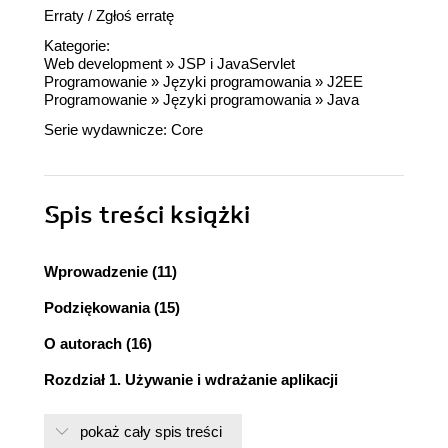
Erraty
/
Zgłoś erratę
Kategorie:
Web development
»
JSP i JavaServlet
Programowanie
»
Języki programowania
»
J2EE
Programowanie
»
Języki programowania
»
Java
Serie wydawnicze:
Core
Spis treści
książki
Wprowadzenie (11)
Podziękowania (15)
O autorach (16)
Rozdział 1. Używanie i wdrażanie aplikacji
internetowych (17)
pokaż cały spis treści
1.1. Cele aplikacji internetowych (18)