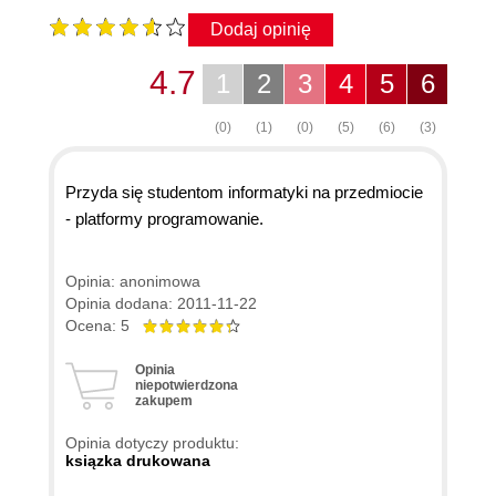
Dodaj opinię
4.7
1
2
3
4
5
6
(0)
(1)
(0)
(5)
(6)
(3)
Przyda się studentom informatyki na przedmiocie
- platformy programowanie.
Opinia: anonimowa
Opinia dodana: 2011-11-22
Ocena: 5
Opinia
niepotwierdzona
zakupem
Opinia dotyczy produktu:
ksiązka drukowana