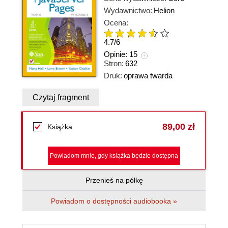
Wydawnictwo:
Helion
Ocena:
4.7
/
6
Opinie:
15
Stron:
632
Druk:
oprawa twarda
Czytaj fragment
89,00 zł
Książka
Powiadom mnie, gdy książka będzie dostępna
Przenieś na półkę
Powiadom o dostępności audiobooka »