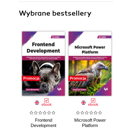
Wybrane bestsellery
Promocja
Promocja
Promocj
ebook
ebook
Frontend
Microsoft Power
Web D
Development
Platform
i