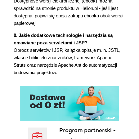
Dostępność wersji elektronicznej (ebook) można
2.7. Deklarowanie filtrów (78)
sprawdzić na stronie produktu w Helion.pl - jeśli jest
2.8. Definiowanie stron powitalnych (81)
dostępna, pojawi się opcja zakupu ebooka obok wersji
2.9. Wyznaczanie stron obsługujących błędy (81)
papierowej.
Element error-code (82)
Element exception-type (84)
8. Jakie dodatkowe technologie i narzędzia są
2.10. Definiowanie zabezpieczeń (86)
omawiane poza serwletami i JSP?
Definiowanie metody uwierzytelniania (86)
Oprócz serwletów i JSP, książka opisuje m.in. JSTL,
Ograniczanie dostępu do zasobów
własne biblioteki znaczników, framework Apache
sieciowych (88)
Struts oraz narzędzie Apache Ant do automatyzacji
Przypisywanie ról (91)
budowania projektów.
2.11. Kontrolowanie czasu wygasania sesji (92)
2.12. Dokumentowanie aplikacji internetowych
(92)
2.13. Przypisywanie plikom typów MIME (93)
2.14. Konfigurowanie stron JSP (94)
Lokalizacja deskryptorów bibliotek
znaczników (94)
Konfigurowanie właściwości stron JSP (95)
Program partnerski -
2.15. Kodowanie znaków (100)