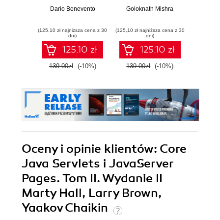
Dario Benevento
Goloknath Mishra
Vikt
(125,10 zł najniższa cena z 30
(125,10 zł najniższa cena z 30
(89,91 zł naj
dni)
dni)
125.10 zł
125.10 zł
139.00zł
(-10%)
139.00zł
(-10%)
99.9
Oceny i opinie klientów: Core
Java Servlets i JavaServer
Pages. Tom II. Wydanie II
Marty Hall, Larry Brown,
Yaakov Chaikin