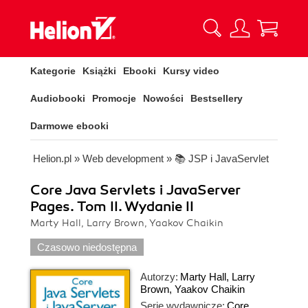
Kategorie
Książki
Ebooki
Kursy video
Audiobooki
Promocje
Nowości
Bestsellery
Darmowe ebooki
Helion.pl
»
Web development
»
📚 JSP i JavaServlet
Core Java Servlets i JavaServer
Pages. Tom II. Wydanie II
Marty Hall, Larry Brown, Yaakov Chaikin
Czasowo niedostępna
Autorzy:
Marty Hall
,
Larry
Brown
,
Yaakov Chaikin
Serie wydawnicze:
Core