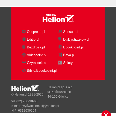
Zdefiniowanie listy wszystkich
abstrakcyjnych ról (122)
Wskazywanie adresów URL dostępnych
wyłącznie za pośrednictwem protokołu SSL
(122)
Onepress.pl
Sensus.pl
Wyłączanie serwletu wywołującego (124)
Editio.pl
DlaBystrzakow.pl
3.2. Przykład. Uwierzytelnianie przy użyciu
formularzy (125)
Bezdroza.pl
Ebookpoint.pl
Strona główna (125)
Videopoint.pl
Beya.pl
Deskryptor wdrożenia (126)
Czytalisek.pl
Sploty
Plik z hasłami (129)
Biblio.Ebookpoint.pl
Strony logowania i obsługi błędu logowania
(130)
Katalog investing (131)
Helion.pl sp. z o.o.
Katalog ssl (134)
ul. Kościuszki 1c
© Helion.pl 1991-2026
Katalog admin (137)
44-100 Gliwice
tel. (32) 230-98-63
Serwlet NoInvokerServlet (140)
e-mail:
[wyświetl email]@helion.pl
Strony niezabezpieczone (141)
NIP: 6312636254
3.3. Uwierzytelnianie metodą BASIC (144)
Regon: 241989027