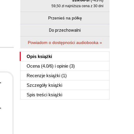
119,00 zł
(-49%)
59,50 zł najniższa cena z 30 dni
Przenieś na półkę
Do przechowalni
Powiadom o dostępności audiobooka »
Opis
książki
Ocena (
4.0
/
6
) i opinie (3)
Recenzje
książki
(1)
,
Szczegóły
książki
Spis treści
książki
,