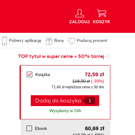
ZALOGUJ
KOSZYK
Pobierz aplikację
Bony
Podaruj prezent
TOP tytuł w super cenie » 50% taniej
72,59 zł
Książka
119,00 zł
(-39%)
71,40 zł najniższa cena z 30 dni
Dodaj do koszyka
Wysyłamy w 24h
60,69 zł
Ebook