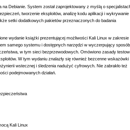
ta na Debianie. System został zaprojektowany z myślą o specjalistac
pieczeń, tworzenie eksploitów, analizę kodu aplikacji i wykrywanie
akże setki dodatkowych pakietów przeznaczonych do badania
one wydanie książki prezentującej możliwości Kali Linux w zakresie
sem samego systemu i dostępnych narzędzi w wyczerpujący sposób
ieczeństwa, w tym sieci bezprzewodowych. Omówiono zasady testow
 eksploitów. W tym wydaniu znalazły się również bezcenne wskazówki
ynierii wstecznej i śledzenia nadużyć cyfrowych. Nie zabrakło też
lności podejmowanych działań.
bezpieczeństwa
ocą Kali Linux