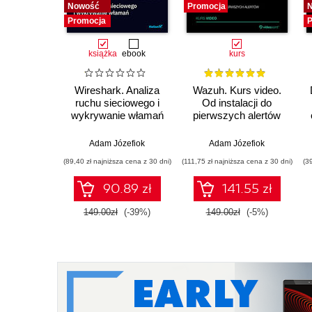
Nowość
Promocja
Promocja
P
książka
ebook
kurs
Wireshark. Analiza
Wazuh. Kurs video.
ruchu sieciowego i
Od instalacji do
wykrywanie włamań
pierwszych alertów
Adam Józefiok
Adam Józefiok
(89,40 zł najniższa cena z 30 dni)
(111,75 zł najniższa cena z 30 dni)
(3
90.89 zł
141.55 zł
149.00zł
(-39%)
149.00zł
(-5%)