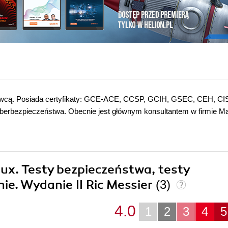
adowcą. Posiada certyfikaty: GCE-ACE, CCSP, GCIH, GSEC, CEH, CI
cyberbezpieczeństwa. Obecnie jest głównym konsultantem w firmie Ma
inux. Testy bezpieczeństwa, testy
ie. Wydanie II Ric Messier
(3)
4.0
1
2
3
4
5