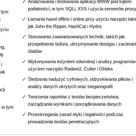
Analizowania i testowania aplikacji WWW pod kątem
podatności, w tym SQLi, XSS i użycia serwerów prox
 tym
S
Łamania haseł offline i online przy użyciu narzędzi taki
jak John the Ripper, HashCat i Hydra
życiu
Stosowania zaawansowanych technik, takich jak
przepełnienie bufora, utrzymywanie dostępu i zacieran
ng,
śladów
ug
Wykonywania inżynierii odwrotnej i analizy programów
 i
użyciem narzędzi Radare2, Cutter i Ghidra
jak
Śledzenia nadużyć cyfrowych, odzyskiwania plików i
analizy danych ukrytych oraz steganografii
cji
Tworzenia raportów z testów bezpieczeństwa,
zarządzania wynikami i porządkowania danych
, w tym
Przestrzegania zasad etyki i legalności podczas
prowadzenia testów penetracyjnych