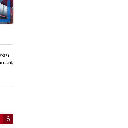
SSP i
ndiant,
6