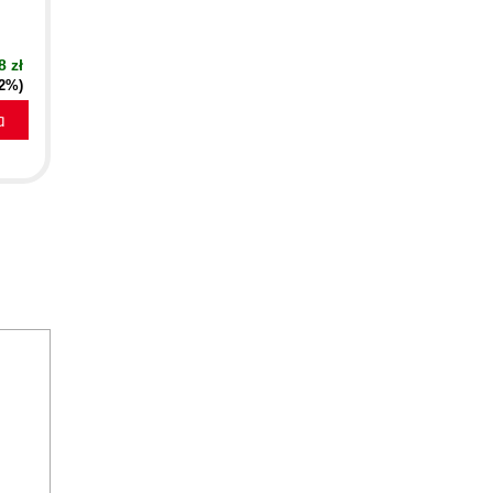
8 zł
42%)
a