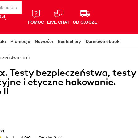
 zł
POMOC
LIVE CHAT
OD O,OOZŁ
oki
Promocje
Nowości
Bestsellery
Darmowe ebooki
czeństwo sieci
ux. Testy bezpieczeństwa, testy
yjne i etyczne hakowanie.
II
on