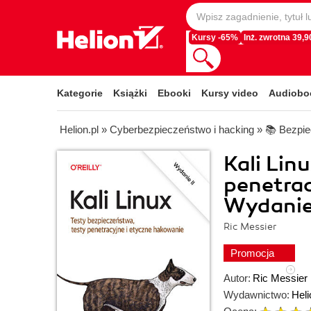
Kursy -65%
Inż. zwrotna 39,90
Kategorie
Książki
Ebooki
Kursy video
Audiobo
Helion.pl
»
Cyberbezpieczeństwo i hacking
»
📚 Bezpie
Kali Lin
penetrac
Wydanie 
Ric Messier
Promocja
Autor:
Ric Messier
Wydawnictwo:
Heli