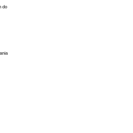
h do
ania