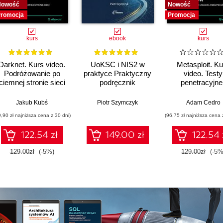
Nowość
Nowość
romocja
Promocja
kurs
ebook
kurs
Darknet. Kurs video.
UoKSC i NIS2 w
Metasploit. Ku
Podróżowanie po
praktyce Praktyczny
video. Testy
ciemnej stronie sieci
podręcznik
penetracyjne 
implementacji
łamanie
Krajowego Systemu
zabezpiecze
Jakub Kubś
Piotr Szymczyk
Adam Cedro
Cyberbezpieczeństwa
9,90 zł najniższa cena z 30 dni)
(96,75 zł najniższa cena 
Frameworki,
procedury, audyt dla
122.54 zł
149.00 zł
122.54 
zarządów, IT i
compliance
129.00zł
(-5%)
129.00zł
(-5%