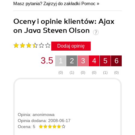
Masz pytania? Zajrzyj do zakładki
Pomoc
»
Oceny i opinie klientów: Ajax
on Java Steven Olson
Dodaj opinię
3.5
1
2
3
4
5
6
(0)
(1)
(0)
(0)
(1)
(0)
Opinia: anonimowa
Opinia dodana: 2008-06-17
Ocena: 5