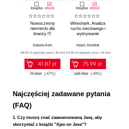
5. Pobieranie potrzebnych danych (53)
książka
ebook
książka
ebook
ksią
Wypełnianie formularza za pomocą Ajaksa (53)
Tworzenie pola sugerującego nazwy
Nowoczesny
Wireshark. Analiza
Aut
użytkowników (62)
niemiecki dla
ruchu sieciowego i
prze
6. Biblioteki i zestawy narzędziowe (75)
branży IT.
wykrywanie
s
Praktyczne
włamań
ste
Korzystanie z biblioteki Dojo Toolkit (76)
przykłady i
p
Izabela Kein
Adam Józefiok
Wito
Korzystanie z biblioteki Rico Toolkit (81)
ćwiczenia
(39,50 zł najniższa cena z 30 dni)
(74,50 zł najniższa cena z 30 dni)
(29,95 zł naj
Korzystanie z biblioteki DWR (87)
Przeciąganie i upuszczanie z wykorzystaniem
41.87 zł
75.99 zł
bibliotek Scriptaculous i Prototype (92)
79.00zł
(-47%)
149.00zł
(-49%)
59.9
7. Znaczniki Ajax (111)
Tworzenie biblioteki znaczników (111)
Najczęściej zadawane pytania
Biblioteki znaczników oferowane przez innych
dostawców (121)
(FAQ)
8. Ajax i Struts (145)
Biblioteka Struts-Layout (145)
1. Czy muszę znać zaawansowaną Javę, aby
Implementowanie funkcji Ajax w Struts z użyciem
skorzystać z książki "Ajax on Java"?