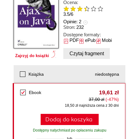
Ocena:
3.5
/
6
Opinie:
2
Stron:
232
Dostępne formaty:
PDF
ePub
Mobi
Czytaj fragment
Zajrzyj do książki
Książka
niedostępna
19,61 zł
Ebook
37,00 zł
(-47%)
18,50 zł najniższa cena z 30 dni
Dodaj do koszyka
Dostępny natychmiast po opłaceniu zakupu
lub