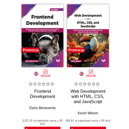
Promocja
Promocja
Promocj
ebook
ebook
Frontend
Web Development
Angula
Development
with HTML, CSS,
Ques
and JavaScript
Answ
E
Dario Benevento
Kevin Wilson
An
(125,10 zł najniższa cena z 30
(89,91 zł najniższa cena z 30 dni)
(89,91 zł naj
dni)