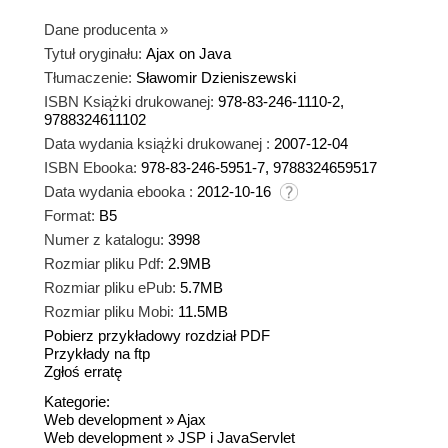
Dane producenta
»
Tytuł oryginału:
Ajax on Java
Tłumaczenie:
Sławomir Dzieniszewski
ISBN Książki drukowanej:
978-83-246-1110-2,
9788324611102
Data wydania książki drukowanej :
2007-12-04
ISBN Ebooka:
978-83-246-5951-7, 9788324659517
Data wydania ebooka :
2012-10-16
Format:
B5
Numer z katalogu:
3998
Rozmiar pliku Pdf:
2.9MB
Rozmiar pliku ePub:
5.7MB
Rozmiar pliku Mobi:
11.5MB
Pobierz przykładowy rozdział PDF
Przykłady na ftp
Zgłoś erratę
Kategorie:
Web development
»
Ajax
Web development
»
JSP i JavaServlet