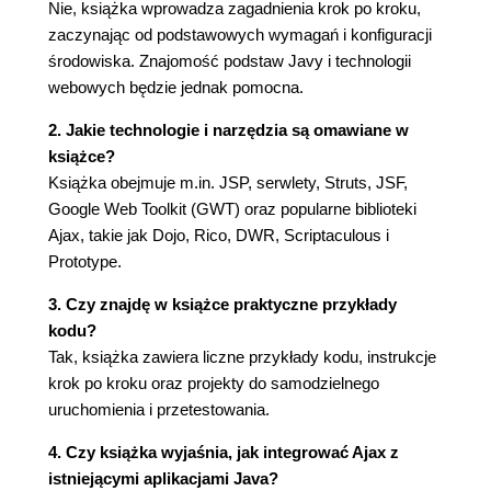
biblioteki DWR (157)
Nie, książka wprowadza zagadnienia krok po kroku,
Ajax i Struts - czego dowiedzieliśmy się w tym
zaczynając od podstawowych wymagań i konfiguracji
rozdziale? (170)
środowiska. Znajomość podstaw Javy i technologii
webowych będzie jednak pomocna.
9. Ajax i JavaServer Faces (171)
Cykl życia JSF (172)
2. Jakie technologie i narzędzia są omawiane w
Pisanie własnego komponentu JSF (172)
książce?
Tworzenie własnego znacznika JSF (177)
Książka obejmuje m.in. JSP, serwlety, Struts, JSF,
Obsługiwanie danych JSF poprzez rozszerzanie
Google Web Toolkit (GWT) oraz popularne biblioteki
klasy HtmlInputText (185)
Ajax, takie jak Dojo, Rico, DWR, Scriptaculous i
Kod JSF wspomagający mechanizm Ajax (186)
Prototype.
Podsumowanie (189)
3. Czy znajdę w książce praktyczne przykłady
10. Zestaw narzędziowy Google Web Toolkit (191)
kodu?
Zaczynamy pracę z GWT (191)
Tak, książka zawiera liczne przykłady kodu, instrukcje
Wyszukiwanie błędów w kodzie aplikacji (196)
krok po kroku oraz projekty do samodzielnego
Rozbudowujemy aplikację - kod klienta (200)
uruchomienia i przetestowania.
Udostępnianie usług klientowi (204)
4. Czy książka wyjaśnia, jak integrować Ajax z
Testowanie współdziałania aplikacji ZipCodes z
istniejącymi aplikacjami Java?
usługą (209)