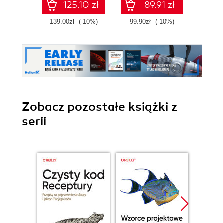
125.10 zł
89.91 zł
139.00zł
(-10%)
99.90zł
(-10%)
99.9
Zobacz pozostałe książki z
serii