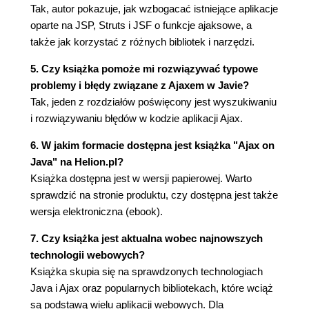
Tak, autor pokazuje, jak wzbogacać istniejące aplikacje
Kontrolki oferowane przez GWT (212)
oparte na JSP, Struts i JSF o funkcje ajaksowe, a
Skorowidz (217)
także jak korzystać z różnych bibliotek i narzędzi.
5. Czy książka pomoże mi rozwiązywać typowe
problemy i błędy związane z Ajaxem w Javie?
Tak, jeden z rozdziałów poświęcony jest wyszukiwaniu
i rozwiązywaniu błędów w kodzie aplikacji Ajax.
6. W jakim formacie dostępna jest książka "Ajax on
Java" na Helion.pl?
Książka dostępna jest w wersji papierowej. Warto
sprawdzić na stronie produktu, czy dostępna jest także
wersja elektroniczna (ebook).
7. Czy książka jest aktualna wobec najnowszych
technologii webowych?
Książka skupia się na sprawdzonych technologiach
Java i Ajax oraz popularnych bibliotekach, które wciąż
są podstawą wielu aplikacji webowych. Dla