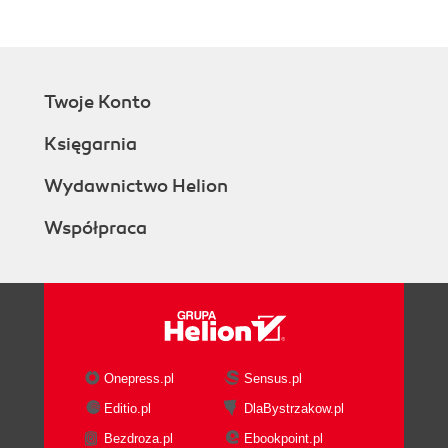
Twoje Konto
Księgarnia
Wydawnictwo Helion
Współpraca
Onepress.pl
Sensus.pl
Editio.pl
DlaBystrzakow.pl
Bezdroza.pl
Ebookpoint.pl