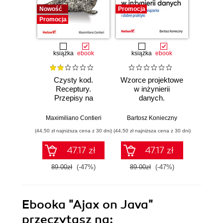
Nowość
Promocja
Bestselle
Promocja
Promocj
książka
ebook
książka
ebook
ksią
Czysty kod.
Wzorce projektowe
Lan
Receptury.
w inżynierii
Lan
Przepisy na
danych.
Proj
poprawienie
Sprawdzone
aplika
struktury i jakości
rozwiązania i dobre
na
Maximiliano Contieri
Bartosz Konieczny
Mayo Os
Twojego kodu
praktyki
mo
(44,50 zł najniższa cena z 30 dni)
(44,50 zł najniższa cena z 30 dni)
(39,50 zł naj
języ
p
47.17 zł
47.17 zł
89.00zł
(-47%)
89.00zł
(-47%)
79.0
Ebooka
"Ajax on Java"
przeczytasz na: