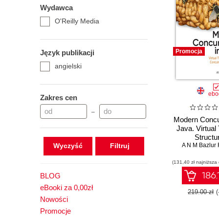
Wydawca
O'Reilly Media
Promocja
Język publikacji
angielski
ebo
Zakres cen
–
Modern Concu
Java. Virtual
Structu
Wyczyść
A N M Bazlur
Concurrenc
Beyo
(131,40 zł najniższa
186.
BLOG
eBooki za 0,00zł
219.00 zł
Nowości
Promocje