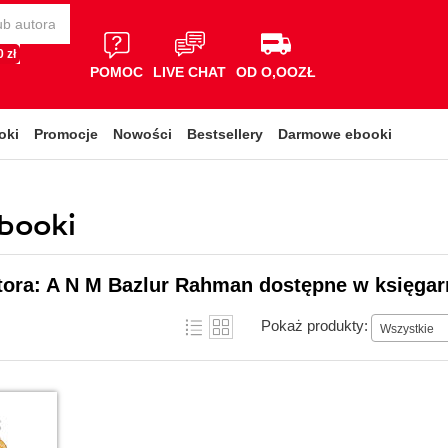
 zł
POMOC
LIVE CHAT
OD O,OOZŁ
oki
Promocje
Nowości
Bestsellery
Darmowe ebooki
booki
tora: A N M Bazlur Rahman dostępne w księgar
Pokaż produkty:
Wszystkie