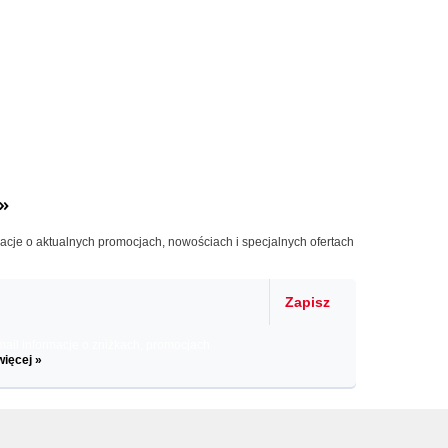
»
macje o aktualnych promocjach, nowościach i specjalnych ofertach
Zapisz
il informacje o zniżkach, promocjach
więcej »