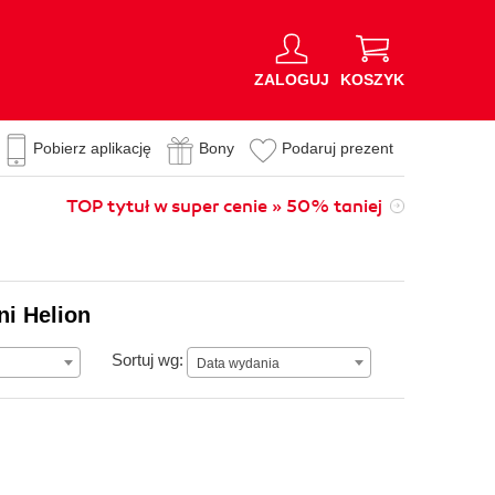
ZALOGUJ
KOSZYK
Pobierz aplikację
Bony
Podaruj prezent
TOP tytuł w super cenie » 50% taniej
ni Helion
Data wydania
Sortuj wg:
Data wydania