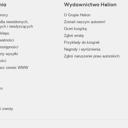
nia
Wydawnictwo Helion
mocy
O Grupie Helion
dla niewidomych,
Zostań naszym autorem!
ych i niesłyszących
Oceń książkę
klepu
Zgłoś erratę
ywatności
Przykłady do książek
dostępności
Nagrody i wyróżnienia
zty wysyłki
Zgłoś naruszenie praw autorskich
ości
nasz serwis WWW
su
i zwroty