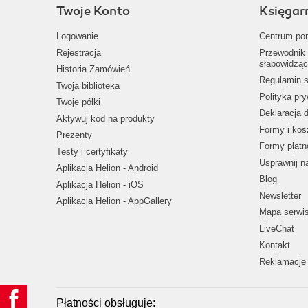
Twoje Konto
Księgar
Logowanie
Centrum po
Rejestracja
Przewodnik 
słabowidząc
Historia Zamówień
Regulamin s
Twoja biblioteka
Polityka pr
Twoje półki
Deklaracja 
Aktywuj kod na produkty
Formy i kos
Prezenty
Formy płatn
Testy i certyfikaty
Usprawnij 
Aplikacja Helion - Android
Blog
Aplikacja Helion - iOS
Newsletter
Aplikacja Helion - AppGallery
Mapa serwi
LiveChat
Kontakt
Reklamacje 
Płatności obsługuje: