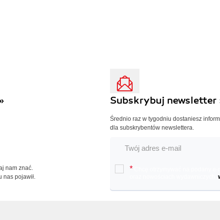
»
Subskrybuj newsletter 
Średnio raz w tygodniu dostaniesz infor
dla subskrybentów newslettera.
Daj nam znać.
*
Chcę otrzymywać na podany e-ma
u nas pojawił.
oraz nowościach wydawniczych.