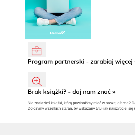
Program partnerski - zarabiaj więcej 
Brak książki? - daj nam znać »
Nie znalazłeś książki, którą powinniśmy mieć w naszej ofercie? 
Dołożymy wszelkich starań, by wskazany tytuł jak najszybciej się 