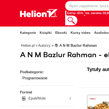
Kursy -65%
Inż. zwrotna 39,90
Kategorie
Książki
Ebooki
Kursy video
Audiobo
Helion.pl
» Autorzy
» 📚
A N M Bazlur Rahman
A N M Bazlur Rahman - e
Tytuły au
Podkategorie:
Programowanie
Format
Epub/Mobi
1