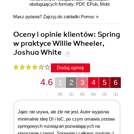
obsługujących formaty: PDF, EPub, Mobi
Masz pytania? Zajrzyj do zakładki
Pomoc
»
Oceny i opinie klientów: Spring
w praktyce Willie Wheeler,
Joshua White
Dodaj opinię
4.6
1
2
3
4
5
6
(0)
(1)
(0)
(0)
(3)
(1)
Jajec nie urywa, ale źle nie jest. Autor wyjaśnia
minimalnie ideę DI i IoC, po czym omawia zestaw
springowych rozwiązań pozwalających na
stworzenie czegoś. Sprawnie i całkiem znośnie :)