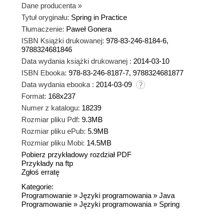
Dane producenta
»
Tytuł oryginału:
Spring in Practice
Tłumaczenie:
Paweł Gonera
ISBN Książki drukowanej:
978-83-246-8184-6,
9788324681846
Data wydania książki drukowanej :
2014-03-10
ISBN Ebooka:
978-83-246-8187-7, 9788324681877
Data wydania ebooka :
2014-03-09
Format:
168x237
Numer z katalogu:
18239
Rozmiar pliku Pdf:
9.3MB
Rozmiar pliku ePub:
5.9MB
Rozmiar pliku Mobi:
14.5MB
Pobierz przykładowy rozdział PDF
Przykłady na ftp
Zgłoś erratę
Kategorie:
Programowanie
»
Języki programowania
»
Java
Programowanie
»
Języki programowania
»
Spring