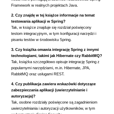
1.6. Podsumowanie (52)
Framework w realnych projektach Java.
Rozdział 2. Trwałość danych, ORM i transakcje (53)
2. Czy znajdę w tej książce informacje na temat
2.1. Dostęp do danych za pomocą JDBC (55)
testowania aplikacji w Spring?
2.2. Wyszukiwanie DataSource za pomocą JNDI
Tak, w książce znajduje się rozdział poświęcony
(60)
testom integracyjnym, w tym konfiguracji narzędzi i
2.3. Odwzorowanie obiektowo-relacyjne i
pisaniu testów w środowisku Spring.
transakcje z użyciem Hibernate (62)
2.4. Tworzenie warstwy dostępu do danych (73)
3. Czy książka omawia integrację Spring z innymi
2.5. Użycie JPA (opcjonalnie) (79)
technologiami, takimi jak Hibernate czy RabbitMQ?
2.6. Przegląd Spring Data JPA (opcjonalnie) (83)
Tak, książka szczegółowo opisuje integrację Spring z
2.7. Podsumowanie (85)
popularnymi narzędziami, m.in. Hibernate, JPA,
Rozdział 3. Budowanie aplikacji WWW przy użyciu
RabbitMQ oraz usługami REST.
Spring Web MVC (87)
4. Czy publikacja zawiera wskazówki dotyczące
zabezpieczania aplikacji (uwierzytelnianie i
3.1. Podstawy Spring Web MVC (88)
autoryzacja)?
3.1.1. Wzorzec "model-widok-kontroler"
Tak, osobne rozdziały poświęcone są zagadnieniom
(MVC) (88)
uwierzytelniania i autoryzacji użytkowników, w tym
3.1.2. Czym jest Spring Web MVC? (89)