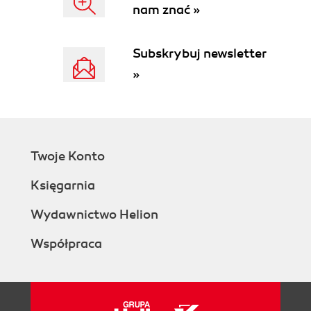
nam znać »
3.6.1. Anatomia żądania HTTP (117)
3.6.2. Wykrywanie urządzenia mobilnego za
pomocą Spring Mobile (118)
Subskrybuj newsletter
3.6.3. Konfigurowanie Spring Mobile (119)
»
3.6.4. Obsługa właściwości witryny (122)
3.6.5. Użycie bibliotek JavaScript do
poprawiania wyglądu i działania aplikacji (124)
3.6.6. Przełączanie do osobnej witryny
mobilnej (126)
Twoje Konto
3.7. Technologie pokrewne (127)
3.7.1. Spring Web Flow (127)
Księgarnia
3.7.2. Spring JavaScript (127)
3.7.3. Spring Faces (127)
Wydawnictwo Helion
3.7.4. Spring Security (127)
Współpraca
3.7.5. Usługi sieciowe w stylu REST (128)
3.8. Podsumowanie (128)
Rozdział 4. Proste formularze WWW (129)
4.1. Wyświetlanie formularzy (129)