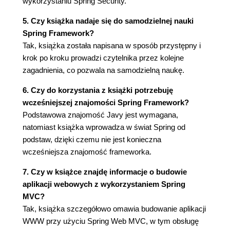
wykorzystaniu Spring Security.
3.1.3. Przegląd architektury Spring Web MVC
(90)
5. Czy książka nadaje się do samodzielnej nauki
3.2. Tworzenie pierwszej aplikacji Spring Web
Spring Framework?
MVC (91)
Tak, książka została napisana w sposób przystępny i
3.2.1. Konfigurowanie aplikacji (91)
krok po kroku prowadzi czytelnika przez kolejne
3.2.2. Prosty obiekt domeny (93)
zagadnienia, co pozwala na samodzielną naukę.
3.2.3. Tworzenie prostego kontrolera (94)
3.2.4. Tworzenie widoku nadrzędnego i
6. Czy do korzystania z książki potrzebuję
podrzędnego (96)
wcześniejszej znajomości Spring Framework?
3.3. Obsługa i przetwarzanie formularzy (97)
Podstawowa znajomość Javy jest wymagana,
3.3.1. Użycie obiektów domeny jako ziaren
natomiast książka wprowadza w świat Spring od
formularza (97)
podstaw, dzięki czemu nie jest konieczna
3.3.2. Dodawanie kontrolera (98)
wcześniejsza znajomość frameworka.
3.3.3. Dodawanie plików JSP formularza i
7. Czy w książce znajdę informacje o budowie
podziękowania (100)
aplikacji webowych z wykorzystaniem Spring
3.3.4. Aktualizowanie kontekstu aplikacji (102)
MVC?
3.3.5. Dodanie mechanizmu przekierowania
Tak, książka szczegółowo omawia budowanie aplikacji
po przesłaniu (102)
WWW przy użyciu Spring Web MVC, w tym obsługę
3.3.6. Dodawanie białych list wiązania