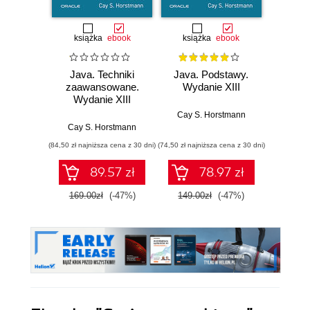
książka
ebook
książka
ebook
ksią
Java. Techniki
Java. Podstawy.
Java.
zaawansowane.
Wydanie XIII
progr
Wydanie XIII
Wyd
Cay S. Horstmann
Cay S. Horstmann
Jos
(84,50 zł najniższa cena z 30 dni)
(74,50 zł najniższa cena z 30 dni)
(49,50 zł naj
89.57 zł
78.97 zł
169.00zł
(-47%)
149.00zł
(-47%)
99.0