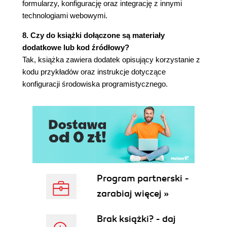
formularzy, konfigurację oraz integrację z innymi
formularza (102)
technologiami webowymi.
3.3.7. Dodanie kontroli poprawności danych
formularza (104)
8. Czy do książki dołączone są materiały
3.4. Konfigurowanie Spring Web MVC - web.xml
dodatkowe lub kod źródłowy?
(104)
Tak, książka zawiera dodatek opisujący korzystanie z
3.5. Konfigurowanie Spring Web MVC - kontekst
kodu przykładów oraz instrukcje dotyczące
aplikacji (106)
konfiguracji środowiska programistycznego.
3.5.1. Konfiguracja HandlerMapping (107)
3.5.2. Konfigurowanie obiektów
HandlerAdapter (112)
3.5.3. Konfigurowanie obiektów
HandlerExceptionResolver (112)
3.5.4. Konfigurowanie obiektów ViewResolver
(112)
3.5.5. Konfigurowanie obiektu
Program partnerski -
RequestToViewNameTranslator (115)
zarabiaj więcej »
3.5.6. Konfigurowanie innych obiektów
rozpoznających (116)
Brak książki? - daj
3.6. Przegląd technologii Spring Mobile (116)