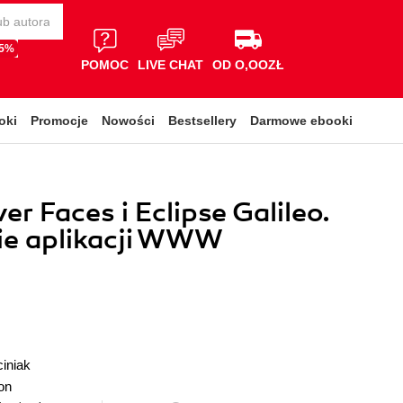
65%
POMOC
LIVE CHAT
OD O,OOZŁ
oki
Promocje
Nowości
Bestsellery
Darmowe ebooki
er Faces i Eclipse Galileo.
ie aplikacji WWW
iniak
on