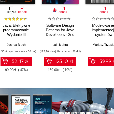
książka
ebook
ebook
ebook
Java. Efektywne
Software Design
Modelowanie 
programowanie.
Patterns for Java
implementac
Wydanie III
Developers - 2nd
systemów
Edition
informatycznych
Joshua Bloch
Lalit Mehra
Mariusz Trzask
9,50 zł najniższa cena z 30 dni)
(125,10 zł najniższa cena z 30 dni)
52.47 zł
125.10 zł
39.99 z
99.00zł
(-47%)
139.00zł
(-10%)