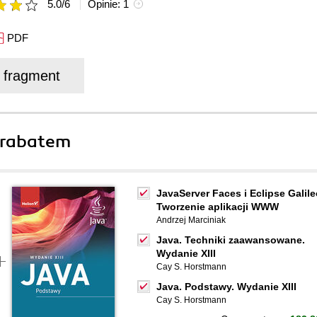
5.0
/
6
Opinie:
1
PDF
j fragment
 rabatem
JavaServer Faces i Eclipse Galile
Tworzenie aplikacji WWW
Andrzej Marciniak
Java. Techniki zaawansowane.
Wydanie XIII
Cay S. Horstmann
Java. Podstawy. Wydanie XIII
Cay S. Horstmann