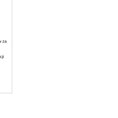
w za
cji