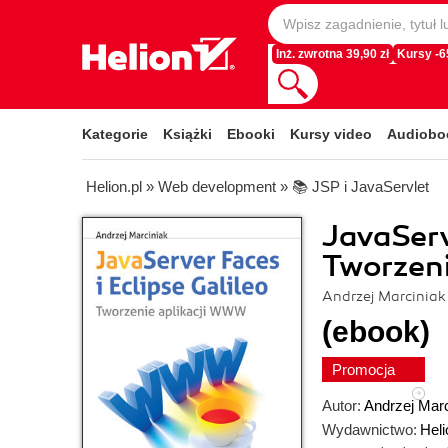
Inż. zwrotna 39,90 zł
Kursy -
Kategorie
Książki
Ebooki
Kursy video
Audiobo
Helion.pl
»
Web development
»
📚 JSP i JavaServlet
JavaServ
Tworzen
Andrzej Marciniak
(ebook)
Promocja
Autor:
Andrzej Marc
Wydawnictwo:
Heli