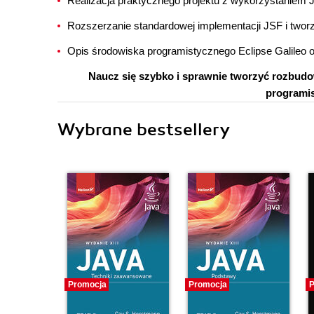
Realizacja praktycznego projektu z wykorzystaniem
Rozszerzanie standardowej implementacji JSF i twor
Opis środowiska programistycznego Eclipse Galileo o
Naucz się szybko i sprawnie tworzyć rozbudo
programis
Wybrane bestsellery
Promocja
Promocja
P