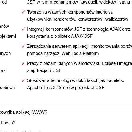
- od
JSF, w tym mechanizmów nawigacji, widoków i stanu
Tworzenia własnych komponentów interfejsu
użytkownika, rendererów, konwerterów i walidatorów
ranów
Integracji komponentów JSF z technologią AJAX oraz
ojektami
korzystania z bibliotek AJAX4JSF
Zarządzania serwerem aplikacji i monitorowania portó
anych,
pomocą narzędzi Web Tools Platform
Pracy z bazami danych w środowisku Eclipse i integra
raz
z aplikacjami JSF
Stosowania technologii widoku takich jak Facelets,
asobów i
Apache Tiles 2 i Smile w projektach JSF
ytkownika aplikacji WWW?
r Faces?