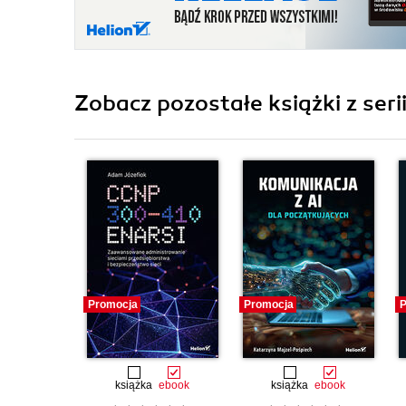
Zobacz pozostałe książki z seri
Promocja
Promocja
P
książka
ebook
książka
ebook