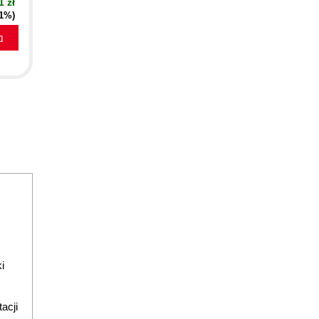
1 zł
51%)
a
i
acji