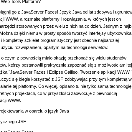
a Web Tools Platform?
siągnij go z JavaServer Faces! Język Java od lat zdobywa i ugrunto
ji WWW, a rozmaite platformy i rozwiązania, w których jest on
narzędzi stosowanych przez wielu z nich na co dzień. Jednym z najb
 Można dzięki niemu w prosty sposób tworzyć interfejsy użytkownika
 i kompletny szkielet programistyczny jest obecnie najbardziej
użyciu rozwiązaniem, opartym na technologii serwletów.
, o czym z pewnością miało okazję przekonać się wielu studentów
ów, którzy postanowili praktycznie zapoznać się z możliwościami tej
ążka "JavaServer Faces i Eclipse Galileo. Tworzenie aplikacji WWW "
auczyć się biegle korzystać z JSF, zdobywając przy tym kompletną w
nie tej platformy. Co więcej, opisano tu nie tylko samą technologię,
retnych projektach, co w przyszłości zaowocuje z pewnością
ikacji WWW.
ojektowania w oparciu o język Java
stycznego JSF