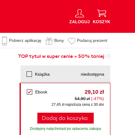
ZALOGUJ
KOSZYK
Pobierz aplikację
Bony
Podaruj prezent
TOP tytuł w super cenie » 50% taniej
Książka
niedostępna
29,10 zł
Ebook
54,90 zł
(-47%)
27,45 zł najniższa cena z 30 dni
Dodaj do koszyka
Dostępny natychmiast po opłaceniu zakupu