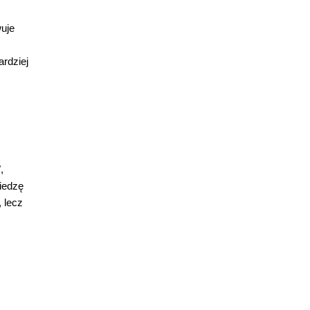
wuje
ardziej
,
iedzę
 lecz