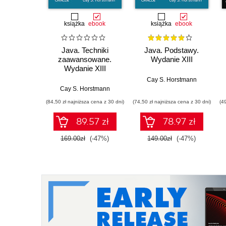
książka
ebook
książka
ebook
Java. Techniki
Java. Podstawy.
zaawansowane.
Wydanie XIII
Wydanie XIII
Cay S. Horstmann
Cay S. Horstmann
(84,50 zł najniższa cena z 30 dni)
(74,50 zł najniższa cena z 30 dni)
(4
89.57 zł
78.97 zł
169.00zł
(-47%)
149.00zł
(-47%)