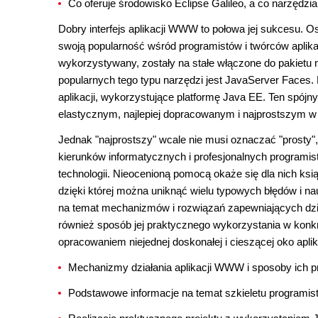
Co oferuje środowisko Eclipse Galileo, a co narzędzi
Dobry interfejs aplikacji WWW to połowa jej sukcesu. O
swoją popularność wśród programistów i twórców aplikac
wykorzystywany, zostały na stałe włączone do pakietu 
popularnych tego typu narzędzi jest JavaServer Faces.
aplikacji, wykorzystujące platformę Java EE. Ten spójny
elastycznym, najlepiej dopracowanym i najprostszym w 
Jednak "najprostszy" wcale nie musi oznaczać "prosty"
kierunków informatycznych i profesjonalnych programist
technologii. Nieocenioną pomocą okaże się dla nich ksi
dzięki której można uniknąć wielu typowych błędów i n
na temat mechanizmów i rozwiązań zapewniających działa
również sposób jej praktycznego wykorzystania w konk
opracowaniem niejednej doskonałej i cieszącej oko apl
Mechanizmy działania aplikacji WWW i sposoby ich pr
Podstawowe informacje na temat szkieletu programi