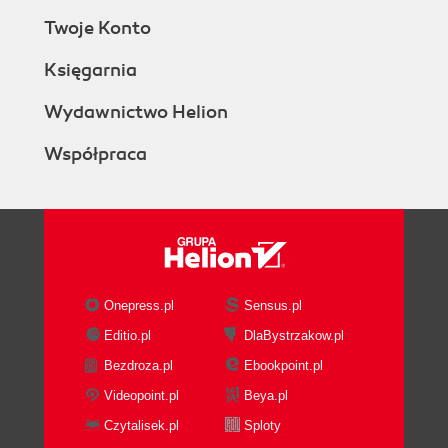
Twoje Konto
Księgarnia
Wydawnictwo Helion
Współpraca
Onepress.pl
Sensus.pl
Editio.pl
DlaBystrzakow.pl
Bezdroza.pl
Ebookpoint.pl
Videopoint.pl
Beya.pl
Czytalisek.pl
Sploty