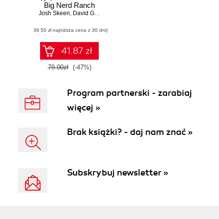
Big Nerd Ranch
Josh Skeen
Guide
,
David Greenhalgh
(39,50 zł najniższa cena z 30 dni)
41.87 zł
79.00zł
(-47%)
Program partnerski - zarabiaj
więcej »
Brak książki? - daj nam znać »
Subskrybuj newsletter »