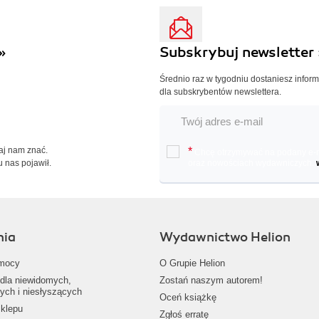
»
Subskrybuj newsletter 
Średnio raz w tygodniu dostaniesz infor
dla subskrybentów newslettera.
Daj nam znać.
*
Chcę otrzymywać na podany e-ma
u nas pojawił.
oraz nowościach wydawniczych.
nia
Wydawnictwo Helion
mocy
O Grupie Helion
dla niewidomych,
Zostań naszym autorem!
ych i niesłyszących
Oceń książkę
klepu
Zgłoś erratę