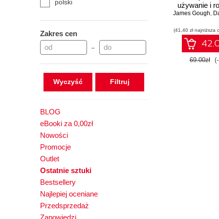
polski
używanie i r
James Gough
systemów opa
,
Da
API
(41,40 zł najniższa 
Zakres cen
42.0
–
69.00zł
(
Wyczyść
BLOG
eBooki za 0,00zł
Nowości
Promocje
Outlet
Ostatnie sztuki
Bestsellery
Najlepiej oceniane
Przedsprzedaż
Zapowiedzi