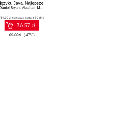
języku Java. Najlepsze
Daniel Bryant
narzędzia i praktyki
,
Abraham Marín-Pérez
wdrażania kodu
(34,50 zł najniższa cena z 30 dni)
36.57 zł
69.00zł
(-47%)