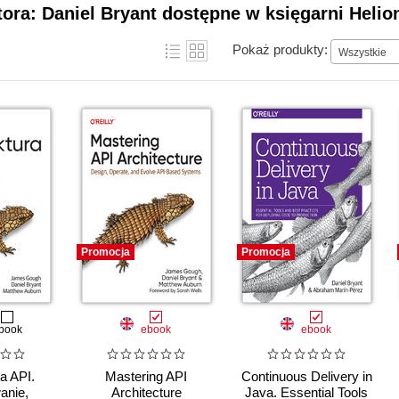
tora: Daniel Bryant dostępne w księgarni Helio
Pokaż produkty:
Wszystkie
Promocja
Promocja
book
ebook
ebook
ra API.
Mastering API
Continuous Delivery in
anie,
Architecture
Java. Essential Tools