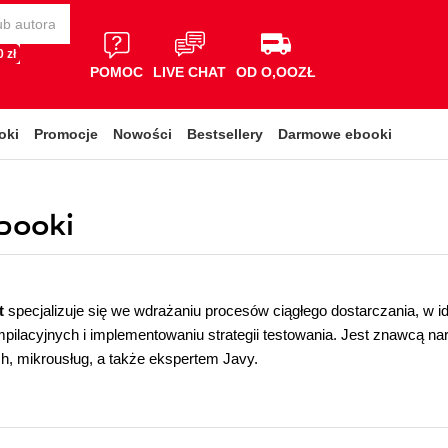
 zł
POMOC
LIVE CHAT
OD O,OOZŁ
oki
Promocje
Nowości
Bestsellery
Darmowe ebooki
ebooki
t
specjalizuje się we wdrażaniu procesów ciągłego dostarczania, w id
ilacyjnych i implementowaniu strategii testowania. Jest znawcą n
, mikrousług, a także ekspertem Javy.