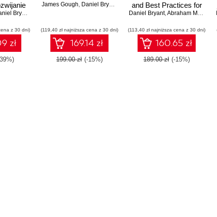
ozwijanie
James Gough
,
Daniel Bryant
,
Matthew Auburn
and Best Practices for
rtych na
niel Bryant
,
Matthew Auburn
Daniel Bryant
Deploying Code to
,
Abraham MarĂ­n-PĂŠrez
Production
cena z 30 dni)
(119,40 zł najniższa cena z 30 dni)
(113,40 zł najniższa cena z 30 dni)
9 zł
169.14 zł
160.65 zł
-39%)
199.00 zł
(-15%)
189.00 zł
(-15%)