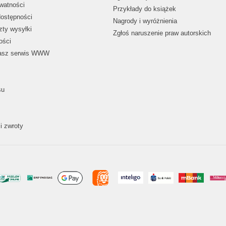
ywatności
Przykłady do książek
dostępności
Nagrody i wyróżnienia
zty wysyłki
Zgłoś naruszenie praw autorskich
ości
nasz serwis WWW
su
i zwroty