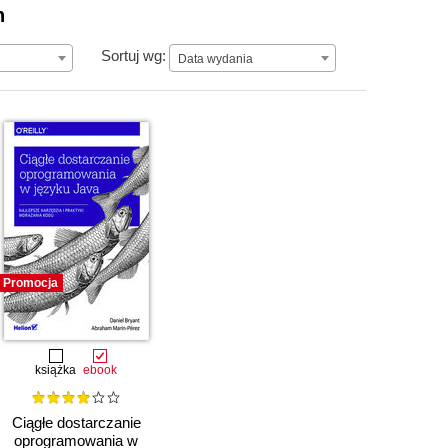
n
Data wydania
Sortuj wg:
Data wydania
Promocja
książka
ebook
Ciągłe dostarczanie
oprogramowania w