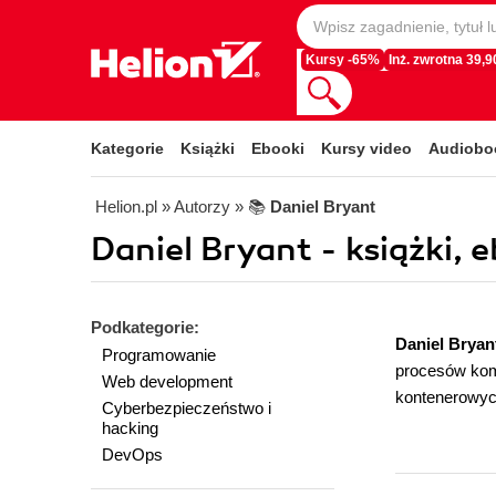
Kursy -65%
Inż. zwrotna 39,90
Kategorie
Książki
Ebooki
Kursy video
Audiobo
Helion.pl
» Autorzy
» 📚
Daniel Bryant
Daniel Bryant - książki, 
Podkategorie:
Daniel Bryan
Programowanie
procesów komp
Web development
kontenerowych
Cyberbezpieczeństwo i
hacking
DevOps