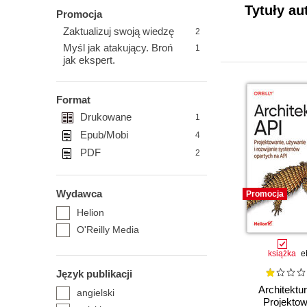
Tytuły au
Promocja
Zaktualizuj swoją wiedzę
2
Myśl jak atakujący. Broń
1
jak ekspert.
Format
Drukowane
1
Epub/Mobi
4
PDF
2
Wydawca
Promocja
Helion
O'Reilly Media
książka
e
Język publikacji
Architektu
angielski
Projektow