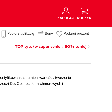
ZALOGUJ
KOSZYK
Pobierz aplikację
Bony
Podaruj prezent
TOP tytuł w super cenie » 50% taniej
entyfikowaniu strumieni wartości, tworzeniu
arzędzi DevOps, platform chmurowych i