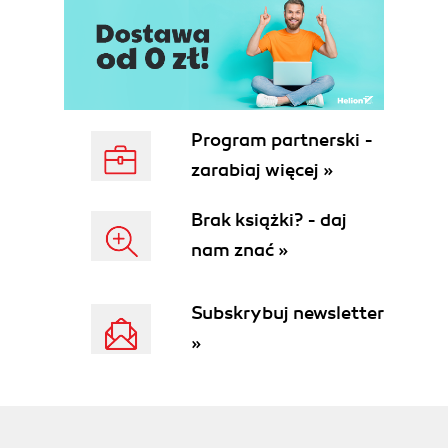
Rise of the API Economy
Opportunities and Costs of the Cloud
Modularity Redux: Embracing Small
Services
Impact on Continuous Delivery
Evolution of Java Deployment Platforms
Program partnerski -
WARs and EARs: The Era of Application
zarabiaj więcej »
Server Dominance
Executable Fat JARs: Emergence of
Brak książki? - daj
Twelve-Factor Apps
nam znać »
Container Images: Increasing Portability
(and Complexity)
Function as a Service: The Emergence
Subskrybuj newsletter
of Serverless
»
Impact of Platforms on Continuous
Delivery
DevOps, SRE, and Release Engineering
Development and Operations
Site Reliability Engineering