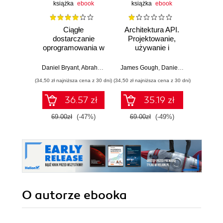
książka
ebook
książka
ebook
Ciągłe
Architektura API.
Mast
dostarczanie
Projektowanie,
Arc
oprogramowania w
używanie i
języku Java.
rozwijanie
James G
Najlepsze
systemów
Daniel Bryant
,
Abraham Marín-Pérez
James Gough
,
Daniel Bryant
,
Matthew
narzędzia i praktyki
opartych na API
(34,50 zł najniższa cena z 30 dni)
(34,50 zł najniższa cena z 30 dni)
(169,14 zł 
wdrażania kodu
36.57 zł
35.19 zł
69.00zł
(-47%)
69.00zł
(-49%)
199.0
O autorze
ebooka