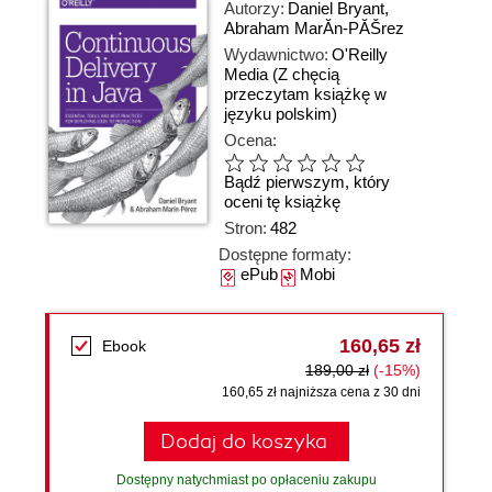
Autorzy:
Daniel Bryant
,
Abraham MarĂ­n-PĂŠrez
Wydawnictwo:
O'Reilly
Media
(Z chęcią
przeczytam książkę w
języku polskim)
Ocena:
Bądź pierwszym, który
oceni tę książkę
Stron:
482
Dostępne formaty:
ePub
Mobi
160,65 zł
Ebook
189,00 zł
(-15%)
160,65 zł najniższa cena z 30 dni
Dodaj do koszyka
Dostępny natychmiast po opłaceniu zakupu