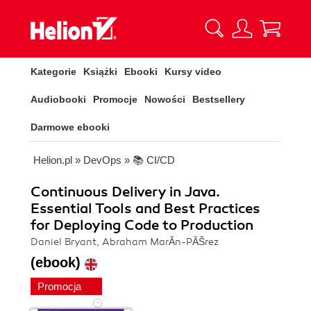
Kategorie
Książki
Ebooki
Kursy video
Audiobooki
Promocje
Nowości
Bestsellery
Darmowe ebooki
Helion.pl
»
DevOps
»
📚 CI/CD
Continuous Delivery in Java.
Essential Tools and Best Practices
for Deploying Code to Production
Daniel Bryant, Abraham MarĂ­n-PĂŠrez
(ebook)
Promocja