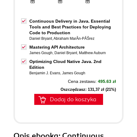
Continuous Delivery in Java. Essential
Tools and Best Practices for Deploying
Code to Production
Daniel Bryant
,
Abraham MarĂ­n-PĂŠrez
Mastering API Architecture
James Gough
,
Daniel Bryant
,
Matthew Auburn
Optimizing Cloud Native Java. 2nd
Edition
Benjamin J. Evans
,
James Gough
Cena zestawu:
495.63 zł
Oszczędzasz: 131,37 zł (21%)
Dodaj do koszyka
Opis
ebooka
: Continuous