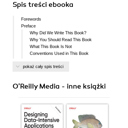
Spis treści
ebooka
Forewords
Preface
Why Did We Write This Book?
Why You Should Read This Book
What This Book Is Not
Conventions Used in This Book
Using Code Examples
pokaż cały spis treści
OReilly Safari
How to Contact Us
Acknowledgments
O'Reilly Media - inne książki
1. Continuous Delivery: Why and What
Setting the Scene
Enabling Developers: The Why
Rapid Feedback Reduces Context
Switching
Automatic, Repeatable, and Reliable