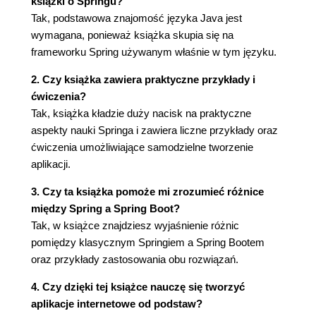
książki o Springu?
danych
Tak, podstawowa znajomość języka Java jest
Rozdział 7. API w Springu
wymagana, ponieważ książka skupia się na
7.1. Budowanie API
frameworku Spring używanym właśnie w tym języku.
7.2. Walidacja API
2. Czy książka zawiera praktyczne przykłady i
7.3. Swagger 2
ćwiczenia?
7.4. JWT
Tak, książka kładzie duży nacisk na praktyczne
7.5. Testowanie automatyczne
aspekty nauki Springa i zawiera liczne przykłady oraz
Zakończenie
ćwiczenia umożliwiające samodzielne tworzenie
aplikacji.
3. Czy ta książka pomoże mi zrozumieć różnice
między Spring a Spring Boot?
Tak, w książce znajdziesz wyjaśnienie różnic
pomiędzy klasycznym Springiem a Spring Bootem
oraz przykłady zastosowania obu rozwiązań.
4. Czy dzięki tej książce nauczę się tworzyć
aplikacje internetowe od podstaw?