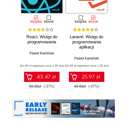
książka
ebook
książka
ebook
React. Wstęp do
Laravel. Wstęp do
Lara
programowania
programowania
vide
aplikacji
pi
internetowych
Prog
Paweł Kamiński
aplik
Paweł Kamiński
Pawe
(41,40 zł najniższa cena z 30 dni)
(24,50 zł najniższa cena z 30 dni)
43.47 zł
25.97 zł
1
69.00zł
(-37%)
49.00zł
(-47%)