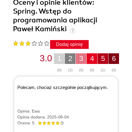
Oceny i opinie klientów:
Spring. Wstęp do
programowania aplikacji
Paweł Kamiński
Dodaj opinię
3.0
1
2
3
4
5
6
(0)
(2)
(0)
(0)
(1)
(0)
Polecam, chociaż szczegolnie początkującym.
Opinia: Ewa
Opinia dodana: 2025-08-04
Ocena: 5