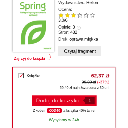
Wydawnictwo:
Helion
Ocena:
3.0
/
6
Opinie:
3
Stron:
432
Druk:
oprawa miękka
Czytaj fragment
Zajrzyj do książki
62,37 zł
Książka
99,00 zł
(-37%)
59,40 zł najniższa cena z 30 dni
Dodaj do koszyka
Z kodem
KOD40
ta książka 40% taniej
Wysyłamy w 24h