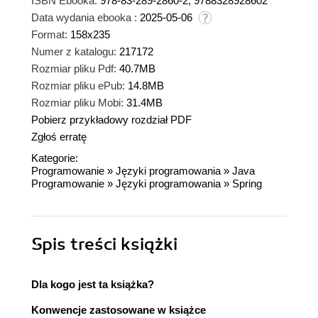
ISBN Ebooka:
978-83-289-2860-2, 9788328928602
Data wydania ebooka :
2025-05-06
Format:
158x235
Numer z katalogu:
217172
Rozmiar pliku Pdf:
40.7MB
Rozmiar pliku ePub:
14.8MB
Rozmiar pliku Mobi:
31.4MB
Pobierz przykładowy rozdział PDF
Zgłoś erratę
Kategorie:
Programowanie
»
Języki programowania
»
Java
Programowanie
»
Języki programowania
»
Spring
Spis treści
książki
Dla kogo jest ta książka?
Konwencje zastosowane w książce