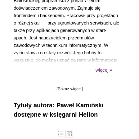
Białostockiej, programista z ponad 7-letnim
doświadczeniem zawodowym. Zajmuje się
frontendem i backendem. Pracował przy projektach
o różnej skali — przy ugruntowanych serwisach, ale
także przy aplikacjach generowanych w start-
upach. Jest nauczycielem przedmiotów
zawodowych w technikum informatycznym. W
życiu stawia na stały rozwój. Jego hobby to
wszystko, co można uznać za retro w informatyce:
gry, czasopisma, ślady po pionierach
więcej »
komputeryzacji w naszym kraju. Czas wolny od
pracy i pasji okołozawodowych spędza najchętniej
[Pokaż więcej]
w kinie lub w towarzystwie dobrej książki.
Tytuły autora: Paweł Kamiński
dostępne w księgarni Helion