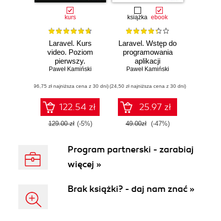
kurs
książka
ebook
Laravel. Kurs
Laravel. Wstęp do
video. Poziom
programowania
pierwszy.
aplikacji
Programowanie
Paweł Kamiński
internetowych
Paweł Kamiński
aplikacji w PHP
(96,75 zł najniższa cena z 30 dni)
(24,50 zł najniższa cena z 30 dni)
122.54 zł
25.97 zł
129.00 zł
(-5%)
49.00zł
(-47%)
Program partnerski - zarabiaj
więcej »
Brak książki? - daj nam znać »