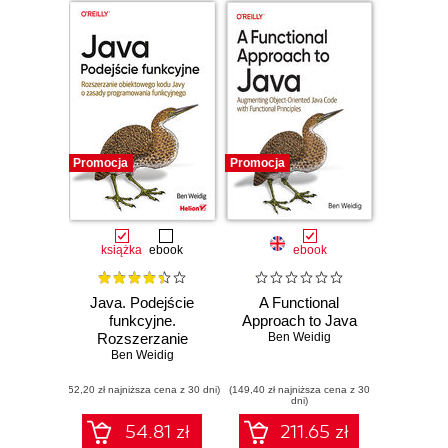
Promocja
Promocja
książka
ebook
ebook
Java. Podejście
A Functional
funkcyjne.
Approach to Java
Rozszerzanie
Ben Weidig
obiektowego kodu
Ben Weidig
Javy o zasady
(52,20 zł najniższa cena z 30 dni)
programowania
(149,40 zł najniższa cena z 30
dni)
funkcyjnego
54.81 zł
211.65 zł