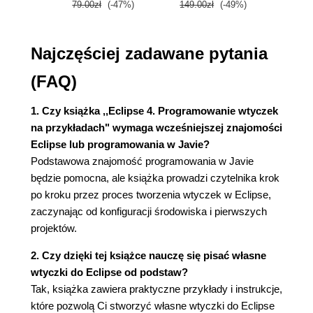
Kroki do wykonania - wyłapywanie wyjątków
79.00zł
(-47%)
149.00zł
(-49%)
59.9
(40)
Kroki do wykonania - obserwacja zmiennych i
Najczęściej zadawane pytania
wyrażeń (43)
Quiz - debugowanie (45)
(FAQ)
Sprawdź się - korzystanie z punktów
wstrzymania (45)
1. Czy książka ,,Eclipse 4. Programowanie wtyczek
Podsumowanie (46)
na przykładach" wymaga wcześniejszej znajomości
Rozdział 2. Tworzenie widoków w SWT (47)
Eclipse lub programowania w Javie?
Tworzenie widoków i widgetów (48)
Podstawowa znajomość programowania w Javie
Kroki do wykonania - tworzenie widoku (48)
będzie pomocna, ale książka prowadzi czytelnika krok
Kroki do wykonania - rysowanie własnego
po kroku przez proces tworzenia wtyczek w Eclipse,
widoku (50)
zaczynając od konfiguracji środowiska i pierwszych
Kroki do wykonania - rysowanie wskazówki
projektów.
sekund (53)
2. Czy dzięki tej książce nauczę się pisać własne
Kroki do wykonania - animacja wskazówki
wtyczki do Eclipse od podstaw?
sekund (54)
Tak, książka zawiera praktyczne przykłady i instrukcje,
Kroki do wykonania - uruchomienie w wątku
które pozwolą Ci stworzyć własne wtyczki do Eclipse
interfejsu użytkownika (55)