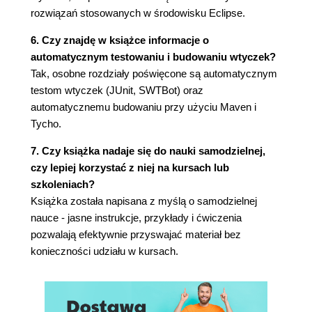
Quiz - działanie widgetów (70)
rozwiązań stosowanych w środowisku Eclipse.
Sprawdź się - aktualizacja widgetu zegara
(70)
6. Czy znajdę w książce informacje o
Korzystanie z innych widgetów SWT (71)
automatycznym testowaniu i budowaniu wtyczek?
Kroki do wykonania - dodanie elementów do
Tak, osobne rozdziały poświęcone są automatycznym
zasobnika (71)
testom wtyczek (JUnit, SWTBot) oraz
Kroki do wykonania - reakcja na akcje
automatycznemu budowaniu przy użyciu Maven i
użytkownika (73)
Tycho.
Kroki do wykonania - obiekty modalne i inne
7. Czy książka nadaje się do nauki samodzielnej,
efekty (74)
czy lepiej korzystać z niej na kursach lub
Kroki do wykonania - grupy i zakładki (76)
szkoleniach?
Quiz - korzystanie z SWT (82)
Książka została napisana z myślą o samodzielnej
Sprawdź się - rozbudowa widoku stref
nauce - jasne instrukcje, przykłady i ćwiczenia
czasowych (82)
pozwalają efektywnie przyswajać materiał bez
Podsumowanie (82)
konieczności udziału w kursach.
Rozdział 3. Tworzenie widoków w JFace (83)
Dlaczego JFace? (83)
Tworzenie widoków TreeViewer (84)