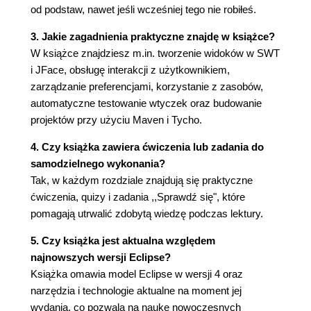
od podstaw, nawet jeśli wcześniej tego nie robiłeś.
Kroki do wykonania - tworzenie widgetu
wielokrotnego użytku (56)
3. Jakie zagadnienia praktyczne znajdę w książce?
Kroki do wykonania - korzystanie z układu
W książce znajdziesz m.in. tworzenie widoków w SWT
graficznego widoku (58)
i JFace, obsługę interakcji z użytkownikiem,
Quiz - działanie widoków (61)
zarządzanie preferencjami, korzystanie z zasobów,
Sprawdź się - wskazówki minut i godzin (61)
automatyczne testowanie wtyczek oraz budowanie
Zarządzanie zasobami (61)
projektów przy użyciu Maven i Tycho.
Kroki do wykonania - więcej kolorów (62)
4. Czy książka zawiera ćwiczenia lub zadania do
Kroki do wykonania - znajdowanie wycieku
samodzielnego wykonania?
(63)
Tak, w każdym rozdziale znajdują się praktyczne
Kroki do wykonania - zatykanie wycieku (65)
ćwiczenia, quizy i zadania ,,Sprawdź się", które
Quiz - działanie zasobów (67)
pomagają utrwalić zdobytą wiedzę podczas lektury.
Sprawdź się - rozbudowa widgetu zegara (67)
Interakcja z użytkownikiem (67)
5. Czy książka jest aktualna względem
Kroki do wykonania - uzyskiwanie aktywności
najnowszych wersji Eclipse?
(67)
Książka omawia model Eclipse w wersji 4 oraz
Kroki do wykonania - reakcja na działania
narzędzia i technologie aktualne na moment jej
użytkownika (69)
wydania, co pozwala na naukę nowoczesnych