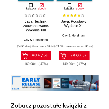
książka
ebook
książka
ebook
ksią
Java. Techniki
Java. Podstawy.
Java.
zaawansowane.
Wydanie XIII
progr
Wydanie XIII
Wyd
Cay S. Horstmann
Cay S. Horstmann
Jos
(84,50 zł najniższa cena z 30 dni)
(74,50 zł najniższa cena z 30 dni)
(49,50 zł naj
89.57 zł
78.97 zł
169.00zł
(-47%)
149.00zł
(-47%)
99.0
Zobacz pozostałe książki z