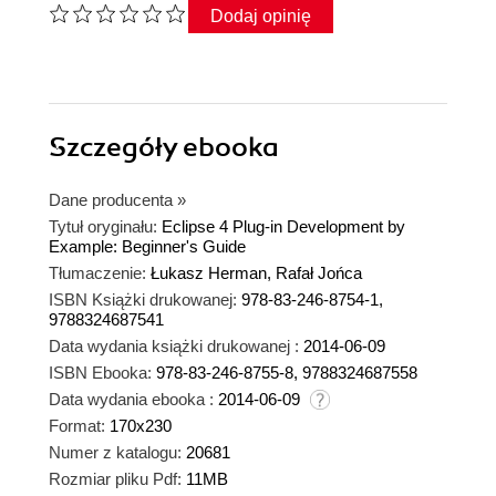
Dodaj opinię
Szczegóły
ebooka
Dane producenta
»
Tytuł oryginału:
Eclipse 4 Plug-in Development by
Example: Beginner's Guide
Tłumaczenie:
Łukasz Herman, Rafał Jońca
ISBN Książki drukowanej:
978-83-246-8754-1,
9788324687541
Data wydania książki drukowanej :
2014-06-09
ISBN Ebooka:
978-83-246-8755-8, 9788324687558
Data wydania ebooka :
2014-06-09
Format:
170x230
Numer z katalogu:
20681
Rozmiar pliku Pdf:
11MB