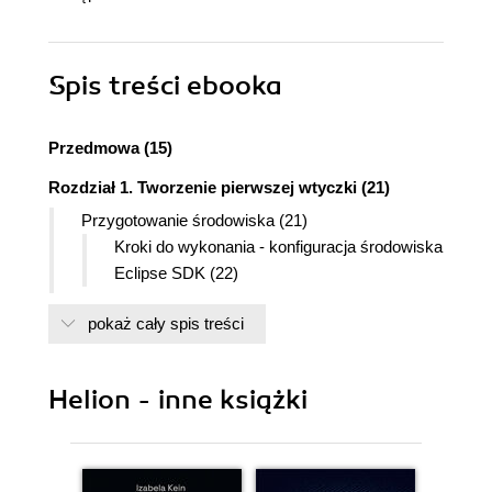
Spis treści
ebooka
Przedmowa (15)
Rozdział 1. Tworzenie pierwszej wtyczki (21)
Przygotowanie środowiska (21)
Kroki do wykonania - konfiguracja środowiska
Eclipse SDK (22)
Tworzenie pierwszej wtyczki (25)
pokaż cały spis treści
Kroki do wykonania - tworzenie wtyczki (25)
Quiz - przestrzenie nazw i wtyczki Eclipse
(28)
Helion - inne książki
Uruchomienie wtyczki (28)
Kroki do wykonania - uruchomienie Eclipse z
poziomu Eclipse (28)
Quiz - uruchamianie Eclipse (31)