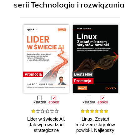
serii Technologia i rozwiązania
Promocja
Bestseller
Promocj
Promocja
książka
ebook
książka
ebook
ksią
Lider w świecie AI.
Linux. Zostań
P
Jak wprowadzać
mistrzem skryptów
Re
strategiczne
powłoki. Najlepszy
Ob
innowacje, rozwijać
przewodnik, z
nauko