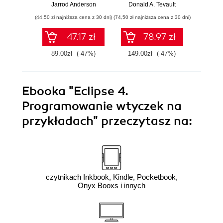
biznes i
którym
cz
Jarrod Anderson
Donald A. Tevault
William 
przewodzić
zoptymalizujesz,
eksp
(44,50 zł najniższa cena z 30 dni)
(74,50 zł najniższa cena z 30 dni)
(44,50 zł naj
zespołowi w erze
zautomatyzujesz i
anali
sztucznej
usprawnisz każde
Python
47.17 zł
78.97 zł
inteligencji
zadanie
89.00zł
(-47%)
149.00zł
(-47%)
89.0
Ebooka
"Eclipse 4.
Programowanie wtyczek na
przykładach"
przeczytasz na:
czytnikach Inkbook, Kindle, Pocketbook,
Onyx Booxs i innych