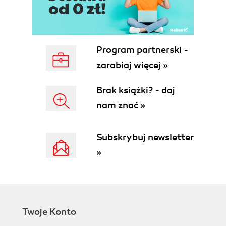
Kroki do wykonania - tworzenie obiektu
TreeViewer (84)
Kroki do wykonania - JFace i obrazy (88)
Kroki do wykonania - style w dostawcy
etykiet (91)
Program partnerski -
Quiz - podstawy JFace (93)
zarabiaj więcej »
Sprawdź się - dodanie obrazów dla regionów
(93)
Brak książki? - daj
Sortowanie i filtracja (93)
nam znać »
Kroki do wykonania - sortowanie elementów
w widoku (94)
Kroki do wykonania - filtrowanie elementów w
Subskrybuj newsletter
widoku (95)
»
Quiz - sortowanie i filtracja (97)
Sprawdź się - rozwijanie gałęzi i filtracja (97)
Interakcje i właściwości (98)
Kroki do wykonania - dodanie procedury
obsługi podwójnego kliknięcia (98)
Twoje Konto
Kroki do wykonania - wyświetlanie