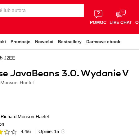
POMOC
LIVE CHAT
O
oki
Promocje
Nowości
Bestsellery
Darmowe ebooki
📚 J2EE
se JavaBeans 3.0. Wydanie V
rd Monson-Haefel
,
Richard Monson-Haefel
on
4.4
/
6
Opinie:
15