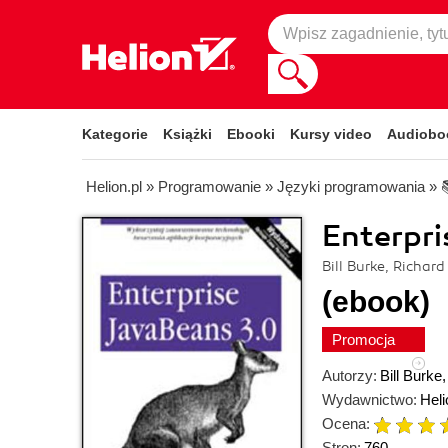
Kategorie
Książki
Ebooki
Kursy video
Audiobo
Helion.pl
»
Programowanie
»
Języki programowania
»
Enterpri
Bill Burke, Richa
(ebook)
Promocja
Autorzy:
Bill Burke
Wydawnictwo:
Heli
Ocena:
Stron:
760