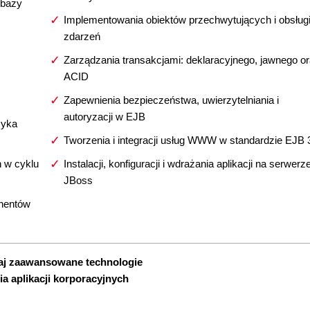
 bazy
Implementowania obiektów przechwytujących i obsług
zdarzeń
Zarządzania transakcjami: deklaracyjnego, jawnego o
ACID
Zapewnienia bezpieczeństwa, uwierzytelniania i
autoryzacji w EJB
zyka
Tworzenia i integracji usług WWW w standardzie EJB 
h w cyklu
Instalacji, konfiguracji i wdrażania aplikacji na serwerz
JBoss
nentów
aj zaawansowane technologie
a aplikacji korporacyjnych