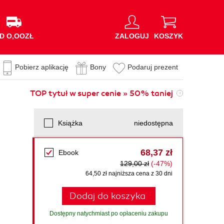
D O,OOZŁ
ZALOGUJ
KOSZYK
Pobierz aplikację
Bony
Podaruj prezent
TOP tytuł w super cenie » 50% taniej
Książka
niedostępna
68,37 zł
Ebook
129,00 zł
(-47%)
64,50 zł najniższa cena z 30 dni
Dodaj do koszyka
Dostępny natychmiast po opłaceniu zakupu