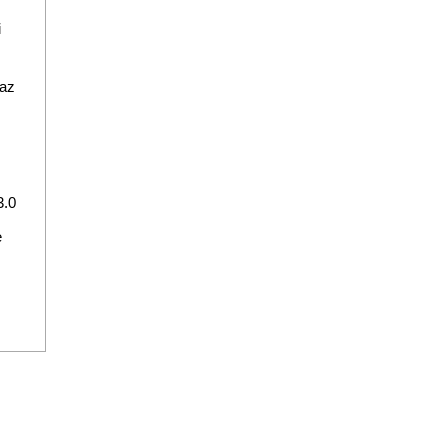
i
raz
3.0
e