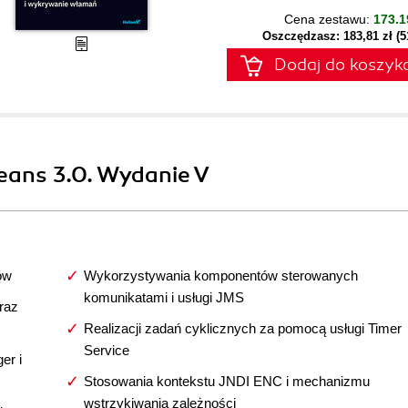
Cena zestawu:
173.1
Oszczędzasz: 183,81 zł (
Dodaj do koszyk
eans 3.0. Wydanie V
ów
Wykorzystywania komponentów sterowanych
komunikatami i usługi JMS
raz
Realizacji zadań cyklicznych za pomocą usługi Timer
Service
er i
Stosowania kontekstu JNDI ENC i mechanizmu
wstrzykiwania zależności