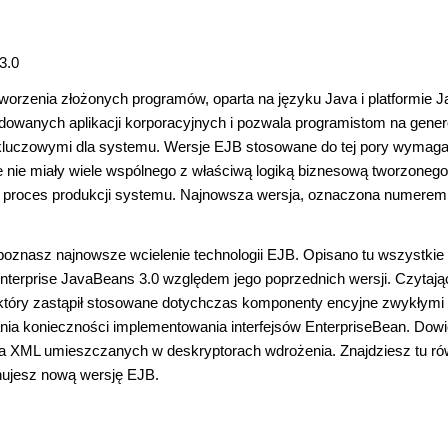
3.0
worzenia złożonych programów, oparta na języku Java i platformie J
budowanych aplikacji korporacyjnych i pozwala programistom na gene
uczowymi dla systemu. Wersje EJB stosowane do tej pory wymaga
 nie miały wiele wspólnego z właściwą logiką biznesową tworzonego
o proces produkcji systemu. Najnowsza wersja, oznaczona numerem 
poznasz najnowsze wcielenie technologii EJB. Opisano tu wszystkie
Enterprise JavaBeans 3.0 względem jego poprzednich wersji. Czytają
, który zastąpił stosowane dotychczas komponenty encyjne zwykłymi
nia konieczności implementowania interfejsów EnterpriseBean. Dow
ka XML umieszczanych w deskryptorach wdrożenia. Znajdziesz tu ró
anujesz nową wersję EJB.