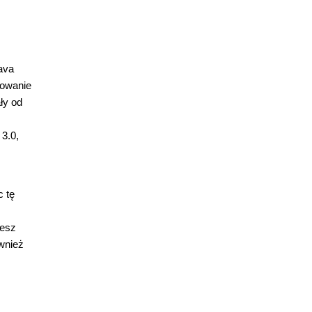
ava
rowanie
ły od
3.0,
c tę
iesz
wnież