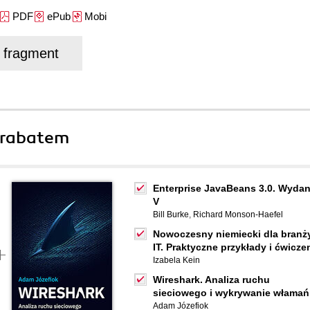
PDF
ePub
Mobi
j fragment
 rabatem
Enterprise JavaBeans 3.0. Wydan
V
Bill Burke
,
Richard Monson-Haefel
Nowoczesny niemiecki dla branż
IT. Praktyczne przykłady i ćwicze
Izabela Kein
Wireshark. Analiza ruchu
sieciowego i wykrywanie włamań
Adam Józefiok