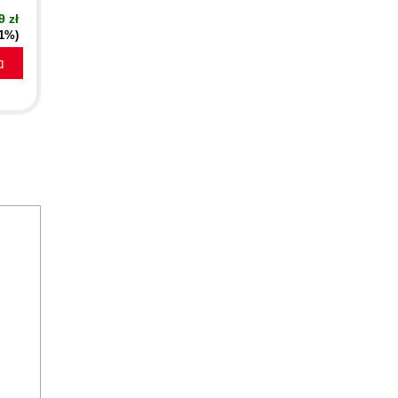
9 zł
51%)
a