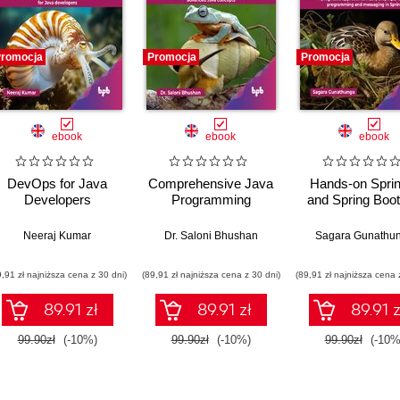
romocja
Promocja
Promocja
ebook
ebook
ebook
DevOps for Java
Comprehensive Java
Hands-on Sprin
Developers
Programming
and Spring Boot
Neeraj Kumar
Dr. Saloni Bhushan
Sagara Gunathu
9,91 zł najniższa cena z 30 dni)
(89,91 zł najniższa cena z 30 dni)
(89,91 zł najniższa cena 
89.91 zł
89.91 zł
89.91 z
99.90zł
(-10%)
99.90zł
(-10%)
99.90zł
(-10%