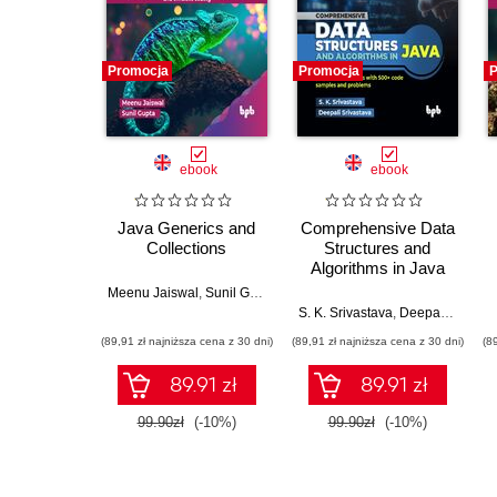
Promocja
Promocja
P
ebook
ebook
Java Generics and
Comprehensive Data
Collections
Structures and
Algorithms in Java
Meenu Jaiswal
,
Sunil Gupta
S. K. Srivastava
,
Deepali Srivastava
(89,91 zł najniższa cena z 30 dni)
(89,91 zł najniższa cena z 30 dni)
(8
89.91 zł
89.91 zł
99.90zł
(-10%)
99.90zł
(-10%)