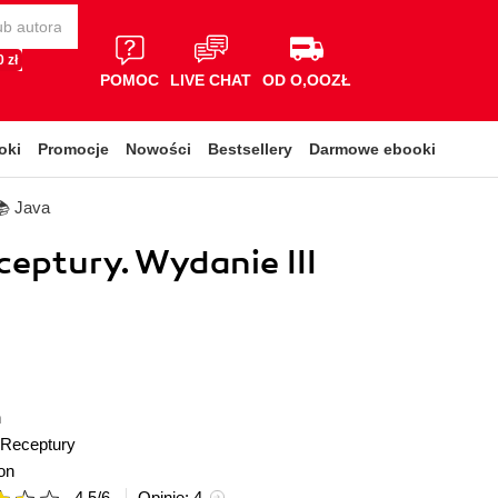
 zł
POMOC
LIVE CHAT
OD O,OOZŁ
oki
Promocje
Nowości
Bestsellery
Darmowe ebooki
📚 Java
ceptury. Wydanie III
n
Receptury
on
4.5
/
6
Opinie:
4