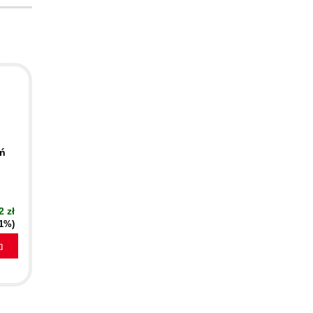
ań
2 zł
51%)
a