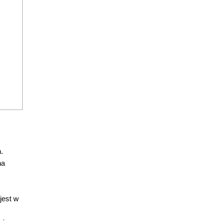
.
na
jest w