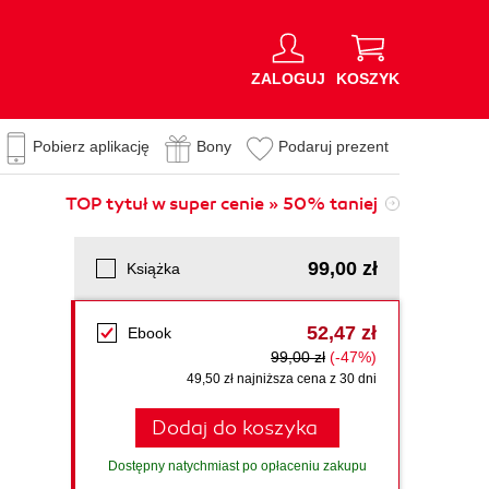
ZALOGUJ
KOSZYK
Pobierz aplikację
Bony
Podaruj prezent
TOP tytuł w super cenie » 50% taniej
99,00 zł
Książka
52,47 zł
Ebook
99,00 zł
(-47%)
49,50 zł najniższa cena z 30 dni
Dodaj do koszyka
Dostępny natychmiast po opłaceniu zakupu