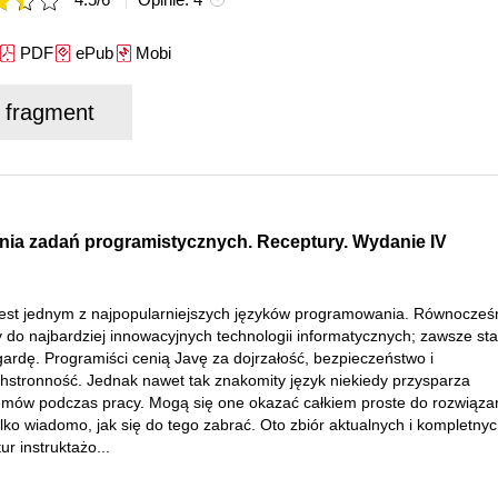
PDF
ePub
Mobi
j fragment
ania zadań programistycznych. Receptury. Wydanie IV
jest jednym z najpopularniejszych języków programowania. Równocześ
y do najbardziej innowacyjnych technologii informatycznych; zawsze st
ardę. Programiści cenią Javę za dojrzałość, bezpieczeństwo i
hstronność. Jednak nawet tak znakomity język niekiedy przysparza
emów podczas pracy. Mogą się one okazać całkiem proste do rozwiązan
tylko wiadomo, jak się do tego zabrać. Oto zbiór aktualnych i kompletny
ur instruktażo...