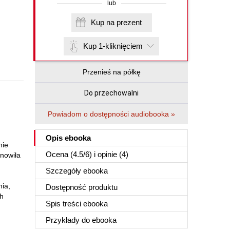
lub
Kup na prezent
Kup 1-kliknięciem
Przenieś na półkę
Do przechowalni
Powiadom o dostępności audiobooka »
Opis
ebooka
nie
Ocena (
4.5
/
6
) i opinie (4)
anowiła
Szczegóły
ebooka
ia,
Dostępność produktu
ch
Spis treści
ebooka
Przykłady do
ebooka