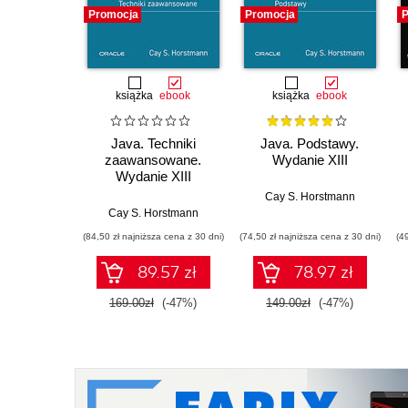
Promocja
Promocja
P
książka
ebook
książka
ebook
Java. Techniki
Java. Podstawy.
zaawansowane.
Wydanie XIII
Wydanie XIII
Cay S. Horstmann
Cay S. Horstmann
(84,50 zł najniższa cena z 30 dni)
(74,50 zł najniższa cena z 30 dni)
(4
89.57 zł
78.97 zł
169.00zł
(-47%)
149.00zł
(-47%)