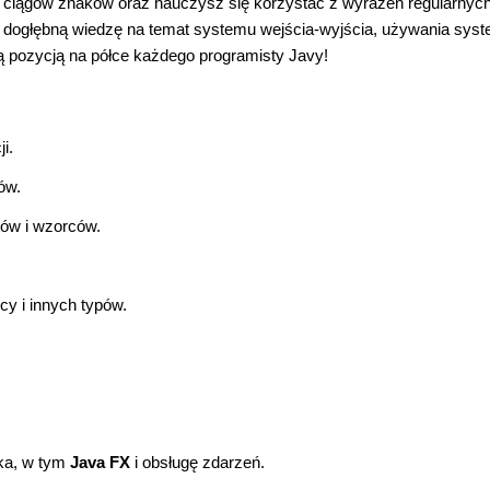
 ciągów znaków oraz nauczysz się korzystać z wyrażeń regularnych
 dogłębną wiedzę na temat systemu wejścia-wyjścia, używania sys
wą pozycją na półce każdego programisty Javy!
i.
ów.
ów i wzorców.
icy i innych typów.
ika, w tym
Java FX
i obsługę zdarzeń.