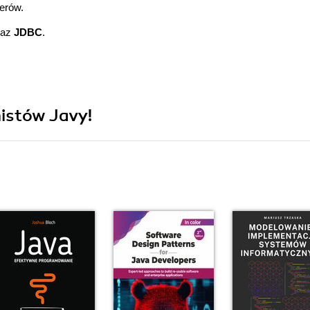
erów.
raz
JDBC
.
istów Javy!