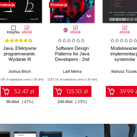
romocja
Promocja
książka
ebook
ebook
ebook
Java. Efektywne
Software Design
Modelowanie 
programowanie.
Patterns for Java
implementac
Wydanie III
Developers - 2nd
systemów
Edition
informatycznych
Joshua Bloch
Lalit Mehra
Mariusz Trzask
9,50 zł najniższa cena z 30 dni)
(125,10 zł najniższa cena z 30 dni)
52.47 zł
125.10 zł
39.99 z
99.00zł
(-47%)
139.00zł
(-10%)