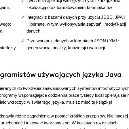
Tworzenia aplikacji wielojęzycznych i zarządzania
cjami,
lokalizacją oraz formatowaniem komunikatów
Integracji z bazami danych przy użyciu JDBC, JPA i
owego:
Hibernate, w tym wykonywania zapytań i modyfikacji
e i
danych
Przetwarzania danych w formatach JSON i XML:
terfejsy
generowania, analizy, konwersji i walidacji
rogramistów używających języka Java
ybieranych do tworzenia zaawansowanych systemów informatycznych
ogramy wspomagające codzienną pracę tysięcy ludzi opierają się 
iało wkroczyć w świat tego języka, musisz mieć tę książkę!
edstawia różne zagadnienia w postaci krótkich przepisów. Nie inaczej 
, uruchamiać i testować tworzony kod. W kolejnych rozdziałach