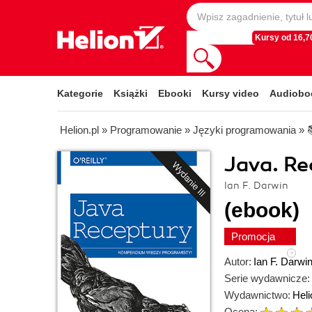
Kursy od 16,70
Kategorie
Książki
Ebooki
Kursy video
Audiobo
Helion.pl
»
Programowanie
»
Języki programowania
»
Java. Re
Ian F. Darwin
(ebook)
Promocja
Autor:
Ian F. Darwi
Serie wydawnicze:
Wydawnictwo:
Heli
Ocena: