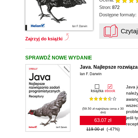
Stron:
872
Dostępne formaty:
Czyta
Zajrzyj do książki
SPRAWDŹ NOWE WYDANIE
Java. Najlepsze rozwiąz
Ian F. Darwin
Java 
książka
ebook
należ
awang
wszec
(59.50 zł najniższa cena z 30
probl
dni)
jeśli 
63.07 zł
recept
119.00 zł
(-47%)