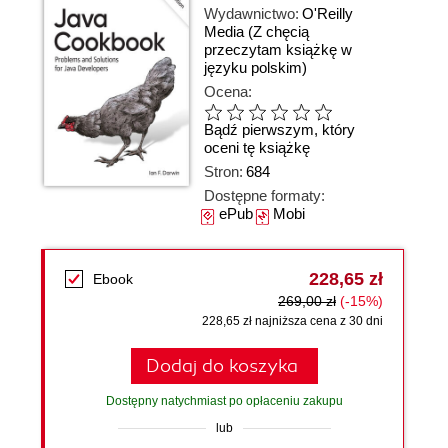
Wydawnictwo:
O'Reilly
Media
(Z chęcią
przeczytam książkę w
języku polskim)
Ocena:
Bądź pierwszym, który
oceni tę książkę
Stron:
684
Dostępne formaty:
ePub
Mobi
228,65 zł
Ebook
269,00 zł
(-15%)
228,65 zł najniższa cena z 30 dni
Dodaj do koszyka
Dostępny natychmiast po opłaceniu zakupu
lub