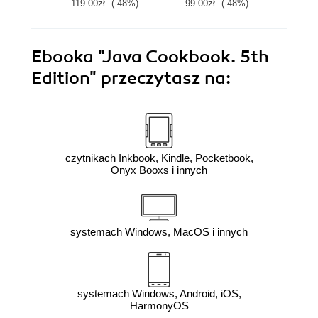
119.00zł
(-48%)
99.00zł
(-48%)
129.0
Ebooka
"Java Cookbook. 5th
Edition"
przeczytasz na:
czytnikach Inkbook, Kindle, Pocketbook,
Onyx Booxs i innych
systemach Windows, MacOS i innych
systemach Windows, Android, iOS,
HarmonyOS