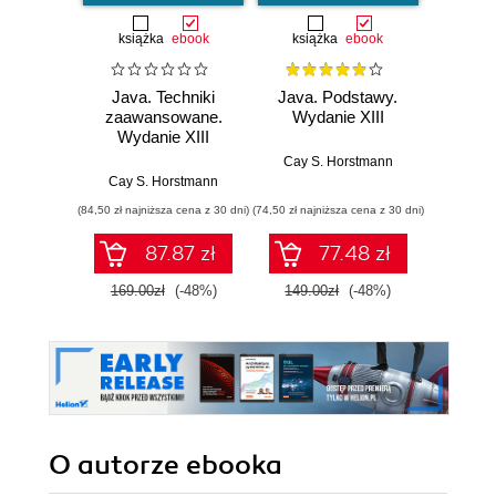
książka
ebook
książka
ebook
ksią
Java. Techniki
Java. Podstawy.
Java.
zaawansowane.
Wydanie XIII
progr
Wydanie XIII
Wyd
Cay S. Horstmann
Cay S. Horstmann
Jos
(84,50 zł najniższa cena z 30 dni)
(74,50 zł najniższa cena z 30 dni)
(49,50 zł naj
87.87 zł
77.48 zł
169.00zł
(-48%)
149.00zł
(-48%)
99.0
O autorze
ebooka