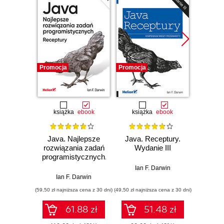
Promocja
Promocja
Promocj
książka
ebook
książka
ebook
Java. Najlepsze
Java. Receptury.
Tom
rozwiązania zadań
Wydanie III
Defini
programistycznych.
The 
Receptury.
Guide.
Ian F. Darwin
Wydanie IV
Ian F. Darwin
Jason Bri
(59,50 zł najniższa cena z 30 dni)
(49,50 zł najniższa cena z 30 dni)
(109,65 zł 
61.88 zł
51.48 zł