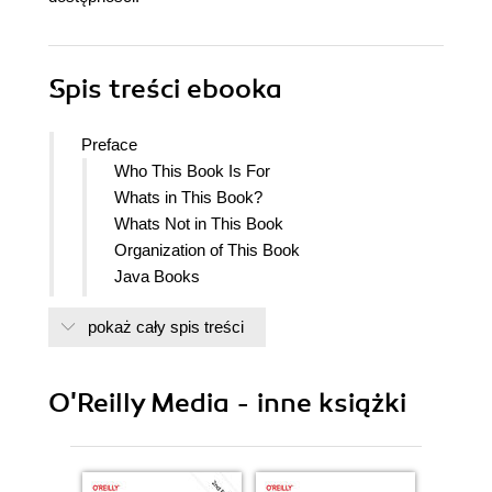
Spis treści
ebooka
Preface
Who This Book Is For
Whats in This Book?
Whats Not in This Book
Organization of This Book
Java Books
Conventions Used in This Book
pokaż cały spis treści
Using Code Examples
OReilly Online Learning
Comments and Questions
O'Reilly Media - inne książki
Acknowledgments
1. Getting Started: Compiling and Running Java
1.0. Introduction
1.1. Hello, World: Compiling and Running