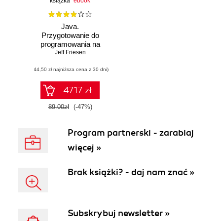
książka
ebook
Java.
Przygotowanie do
programowania na
platformę Android
Jeff Friesen
(44,50 zł najniższa cena z 30 dni)
47.17 zł
89.00zł
(-47%)
Program partnerski - zarabiaj
więcej »
Brak książki? - daj nam znać »
Subskrybuj newsletter »