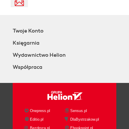
Twoje Konto
Księgarnia
Wydawnictwo Helion
Współpraca
Onepress.pl
Sensus.pl
Editio.pl
DlaBystrzakow.pl
Bezdroza.pl
Ebookpoint.pl