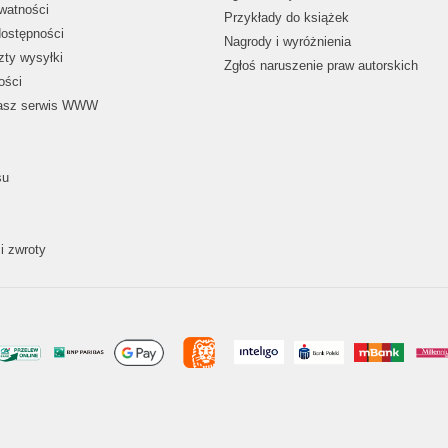
ywatności
Przykłady do książek
dostępności
Nagrody i wyróżnienia
zty wysyłki
Zgłoś naruszenie praw autorskich
ości
nasz serwis WWW
su
i zwroty