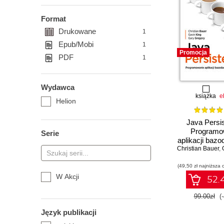
Format
Drukowane
1
Epub/Mobi
1
Promocja
PDF
1
Wydawca
książka
e
Helion
Java Persi
Programo
Serie
aplikacji baz
Christian Bauer
w Hibernate. 
,
(49,50 zł najniższa 
W Akcji
52.4
99.00zł
(
Język publikacji