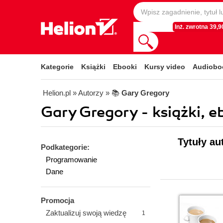
Inż. zwrotna 39,90
Kategorie
Książki
Ebooki
Kursy video
Audiobo
Helion.pl
» Autorzy
» 📚
Gary Gregory
Gary Gregory - książki, e
Tytuły au
Podkategorie:
Programowanie
Dane
Promocja
Zaktualizuj swoją wiedzę
1