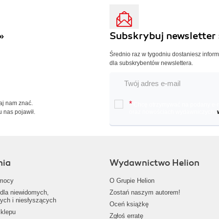
»
Subskrybuj newsletter 
Średnio raz w tygodniu dostaniesz infor
dla subskrybentów newslettera.
Daj nam znać.
*
Chcę otrzymywać na podany e-ma
u nas pojawił.
oraz nowościach wydawniczych.
nia
Wydawnictwo Helion
mocy
O Grupie Helion
dla niewidomych,
Zostań naszym autorem!
ych i niesłyszących
Oceń książkę
klepu
Zgłoś erratę