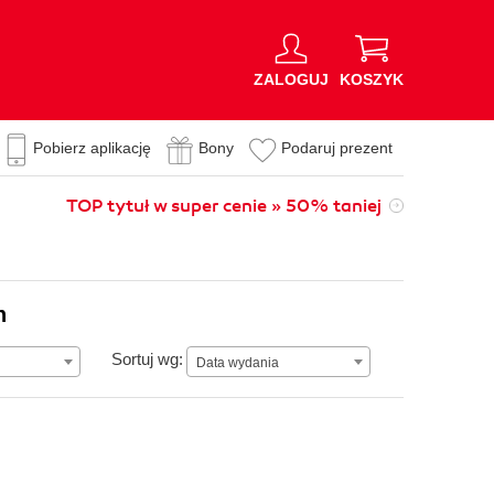
ZALOGUJ
KOSZYK
Pobierz aplikację
Bony
Podaruj prezent
TOP tytuł w super cenie » 50% taniej
n
Data wydania
Sortuj wg:
Data wydania