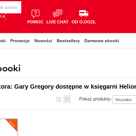
 zł
POMOC
LIVE CHAT
OD O,OOZŁ
oki
Promocje
Nowości
Bestsellery
Darmowe ebooki
booki
tora: Gary Gregory dostępne w księgarni Helio
Pokaż produkty:
Wszystkie