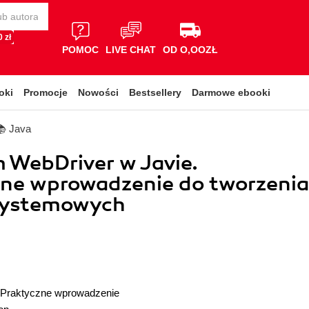
 zł
POMOC
LIVE CHAT
OD O,OOZŁ
oki
Promocje
Nowości
Bestsellery
Darmowe ebooki
📚 Java
 WebDriver w Javie.
zne wprowadzenie do tworzenia
systemowych
Praktyczne wprowadzenie