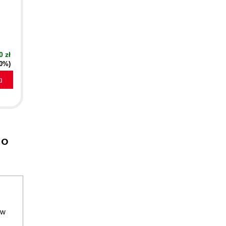
0 zł
40%)
a
do
ów