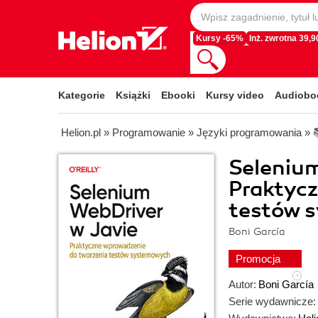
Kursy -65%
Inż. zwrotna 39,90
Kategorie
Książki
Ebooki
Kursy video
Audiobo
Helion.pl
»
Programowanie
»
Języki programowania
»
Selenium
Praktyc
testów 
Boni García
Promocja
Autor:
Boni García
Serie wydawnicze: