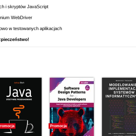
ch i skryptów JavaScript
lenium WebDriver
owo w testowanych aplikacjach
ezpieczeństwo!
romocja
Promocja