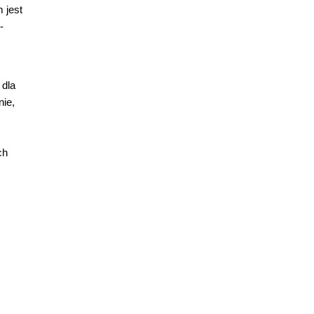
 jest
-
 dla
nie,
ch