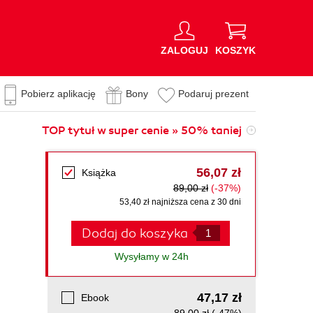
ZALOGUJ
KOSZYK
Pobierz aplikację
Bony
Podaruj prezent
TOP tytuł w super cenie » 50% taniej
56,07 zł
Książka
89,00 zł
(-37%)
53,40 zł najniższa cena z 30 dni
Dodaj do koszyka
Wysyłamy w 24h
47,17 zł
Ebook