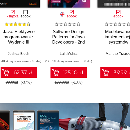
książka
ebook
ebook
ebook
Java. Efektywne
Software Design
Modelowanie 
programowanie.
Patterns for Java
implementac
Wydanie III
Developers - 2nd
systemów
Edition
informatycznych
Joshua Bloch
Lalit Mehra
Mariusz Trzask
9,40 zł najniższa cena z 30 dni)
(125,10 zł najniższa cena z 30 dni)
62.37 zł
125.10 zł
39.99 z
99.00zł
(-37%)
139.00zł
(-10%)