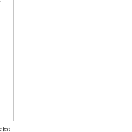
w
 jest