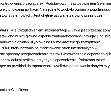
o kontrolowania przeglądarek. Podstawowym zastosowaniem Selenium
unkcjonowania aplikacji. Narzędzie to zdobyło ogromną popularność 
testów systemowych. Jest chętnie używane zarówno przez duże
wersji 4
z uwzględnieniem implementacji w Javie jest przeznaczony
edstawiono w nim główne aspekty zautomatyzowanej nawigacji po stro
aśladowania działań użytkownika i automatycznego zarządzania
 POM, który pozwala na modelowanie stron internetowych w
żne sposoby przeprowadzania testów i wprowadzania odpowiedniej i
onań w celu określenia przyczyn niepowodzenia. Pokazano także
użące na przykład do raportowania wyników, generowania danych czy
elenium WebDriver