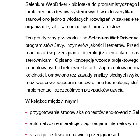
Selenium WebDriver - biblioteka do programistyczneg
implementacja testów systemowych w celu weryfikacji f
stanowi ono jedno z wiodących rozwiązań w zakresie 
organizacje, jak i samodzielnych programistów.
Ten praktyczny przewodnik po
Selenium WebDriver w 
programistów Javy, inżynierów jakości i testerów. Prz
manipulacji w przeglądarce, interakcji z elementami, n
sterownikami. Opisano koncepcję wzorca projektowego
zorientowanych obiektowo klasach. Zaprezentowano ró
kolejności, omówiono też zasady analizy błędnych wyk
możliwości wzbogacania testów o inne technologie, sł
implementacji szczególnych przypadków użycia.
W książce między innymi:
przygotowanie środowiska do testów end-to-end z S
automatyczne interakcje z aplikacjami internetowymi
strategie testowania na wielu przeglądarkach