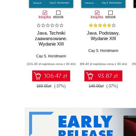
książka
ebook
książka
ebook
Java. Techniki
Java. Podstawy.
zaawansowane.
Wydanie XIII
Wydanie XIII
Cay S. Horstmann
Cay S. Horstmann
(101,40 zł najniższa cena z 30 dni)
(89,40 zł najniższa cena z 30 dni)
(5
106.47 zł
93.87 zł
169.00zł
(-37%)
149.00zł
(-37%)