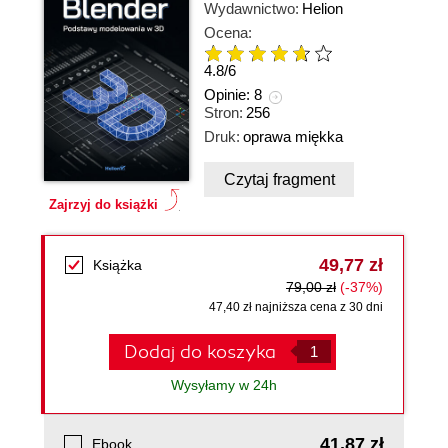
Wydawnictwo:
Helion
Ocena:
4.8
/
6
Opinie:
8
Stron:
256
Druk:
oprawa miękka
Czytaj fragment
Zajrzyj do książki
49,77 zł
Książka
79,00 zł
(-37%)
47,40 zł najniższa cena z 30 dni
Dodaj do koszyka
Wysyłamy w 24h
41,87 zł
Ebook