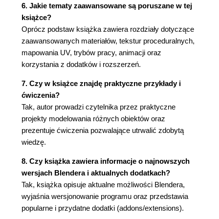
4.1.3. Przemieszczanie kamery
6. Jakie tematy zaawansowane są poruszane w tej
4.1.4. Aktywna kamera
książce?
4.1.5. Passepartout
Oprócz podstaw książka zawiera rozdziały dotyczące
4.1.6. Linie pomocnicze
zaawansowanych materiałów, tekstur proceduralnych,
4.1.7. Głębia ostrości
mapowania UV, trybów pracy, animacji oraz
4.2. Silniki renderowania
korzystania z dodatków i rozszerzeń.
4.2.1. Cycles
7. Czy w książce znajdę praktyczne przykłady i
4.2.2. Renderowanie za pomocą karty
ćwiczenia?
graficznej (GPU)
Tak, autor prowadzi czytelnika przez praktyczne
4.2.3. EEVEE
projekty modelowania różnych obiektów oraz
4.2.4. Workbench
prezentuje ćwiczenia pozwalające utrwalić zdobytą
4.3. Tło
wiedzę.
4.3.1. Jednokolorowe tło
4.3.2. Przezroczyste tło
8. Czy książka zawiera informacje o najnowszych
4.4. Render
wersjach Blendera i aktualnych dodatkach?
4.4.1. Ustawienia renderu w Cycles
Tak, książka opisuje aktualne możliwości Blendera,
4.4.2. Denoising
wyjaśnia wersjonowanie programu oraz przedstawia
4.4.3. Ustawienia renderu w EEVEE
popularne i przydatne dodatki (addons/extensions).
4.4.4. Format wyjściowy