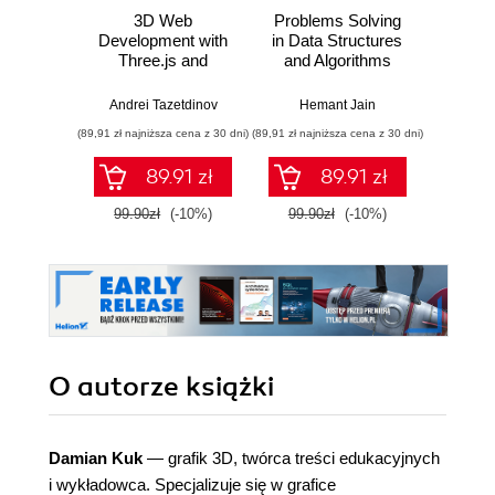
3D Web
Problems Solving
Low
Development with
in Data Structures
Mod
Three.js and
and Algorithms
Blende
Next.js
Using C++
your 
3D 
Andrei Tazetdinov
Hemant Jain
Samu
learn
(89,91 zł najniższa cena z 30 dni)
(89,91 zł najniższa cena z 30 dni)
(116,10 zł 
creat
assets
89.91 zł
89.91 zł
fro
99.90zł
(-10%)
99.90zł
(-10%)
129.0
O autorze
książki
Damian Kuk
— grafik 3D, twórca treści edukacyjnych
i wykładowca. Specjalizuje się w grafice