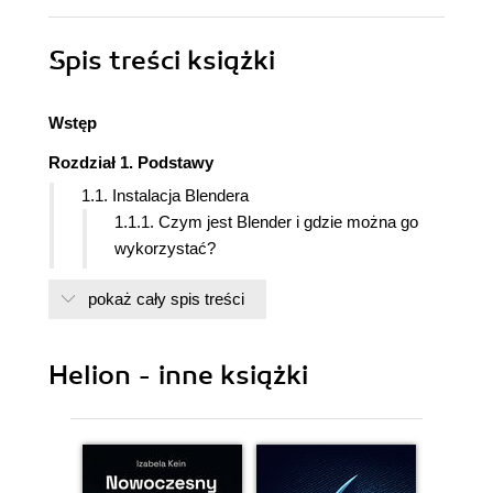
Spis treści
książki
Wstęp
Rozdział 1. Podstawy
1.1. Instalacja Blendera
1.1.1. Czym jest Blender i gdzie można go
wykorzystać?
1.1.2. Wymagania sprzętowe
pokaż cały spis treści
1.1.3. Wersjonowanie Blendera
1.1.4. Pobranie i instalacja
1.2. Zapoznanie z interfejsem użytkownika
Helion - inne książki
1.2.1. Panel 3D Viewport
1.2.2. Panel Outliner
1.2.3. Panel Properties
1.2.4. Panel Timeline
1.2.5. Zmiana paneli