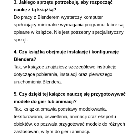
3. Jakiego sprzętu potrzebuję, aby rozpocząć
Rozdział 3. Materiały i oświetlenie
naukę z tą książką?
Do pracy z Blenderem wystarczy komputer
3.1. Oświetlenie
spełniający minimalne wymagania programu, które są
3.1.1. Point Light
opisane w książce. Nie jest potrzebny specjalistyczny
3.1.2. Area Light
sprzęt.
3.1.3. Spot Light
3.1.4. Sun
4. Czy książka obejmuje instalację i konfigurację
3.1.5. HDRI
Blendera?
3.1.6. Light Linking
Tak, w książce znajdziesz szczegółowe instrukcje
3.2. Podstawy materiałów
dotyczące pobierania, instalacji oraz pierwszego
3.2.1. Sloty materiałów
uruchomienia Blendera.
3.2.2. Dodawanie i usuwanie materiałów
3.2.3. Wiele materiałów na jednym obiekcie
5. Czy dzięki tej książce nauczę się przygotowywać
3.2.4. Fake User
modele do gier lub animacji?
Tak, książka omawia podstawy modelowania,
Rozdział 4. Kamera i render
teksturowania, oświetlenia, animacji oraz eksportu
4.1. Kamera
obiektów, co pozwala przygotować modele do różnych
4.1.1. Widok z kamery
zastosowań, w tym do gier i animacji.
4.1.2. Właściwości kamery