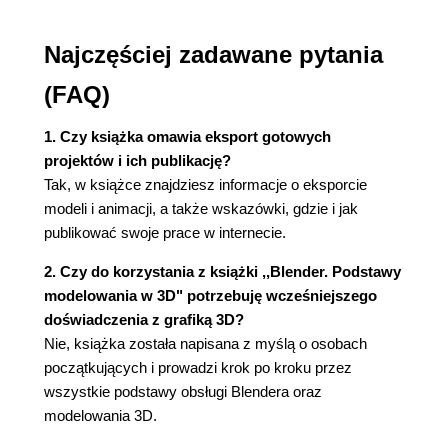
2.1.5. Narzędzie Edge Slide
2.1.6. Narzędzie Loop Select
Najczęściej zadawane pytania
2.1.7. Narzędzie Inset
2.1.8. Narzędzie Bevel
(FAQ)
2.2. Pierwsze modele
2.2.1. Blat stołu
1. Czy książka omawia eksport gotowych
2.2.2. Nogi stołu
projektów i ich publikację?
2.2.3. Widoki z boku
Tak, w książce znajdziesz informacje o eksporcie
2.2.4. Butelka
modeli i animacji, a także wskazówki, gdzie i jak
2.2.5. Tryby cieniowania
publikować swoje prace w internecie.
2.2.6. Duplikowanie obiektów
2. Czy do korzystania z książki ,,Blender. Podstawy
2.3. Modyfikatory
modelowania w 3D" potrzebuję wcześniejszego
2.3.1. Array
doświadczenia z grafiką 3D?
2.3.2. Mirror
Nie, książka została napisana z myślą o osobach
2.3.3. Bevel
początkujących i prowadzi krok po kroku przez
2.3.4. Boolean
wszystkie podstawy obsługi Blendera oraz
2.3.5. Solidify
modelowania 3D.
2.3.6. Subdivision Surface
2.3.7. Zasady pracy z modyfikatorami