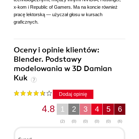
x-kom i Republic of Gamers. Ma na koncie również
pracę lektorską — użyczał głosu w kursach
graficznych.
Oceny i opinie klientów:
Blender. Podstawy
modelowania w 3D Damian
Kuk
Dodaj opinię
4.8
1
2
3
4
5
6
(2)
(0)
(0)
(0)
(0)
(6)