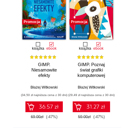
Promocja
Promocja
Promocj
książka
ebook
książka
ebook
ksią
GIMP.
GIMP. Poznaj
Photo
Niesamowite
świat grafiki
proje
efekty
komputerowej
Błażej Witkowski
Błażej Witkowski
Tom
(34,50 zł najniższa cena z 30 dni)
(29,49 zł najniższa cena z 30 dni)
(29,49 zł naj
36.57 zł
31.27 zł
69.00zł
(-47%)
59.00zł
(-47%)
59.0