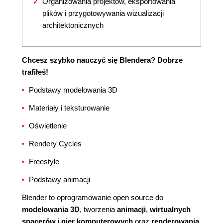
Organizowania projektów, eksportowania
plików i przygotowywania wizualizacji
architektonicznych
Chcesz szybko nauczyć się Blendera? Dobrze
trafiłeś!
Podstawy modelowania 3D
Materiały i teksturowanie
Oświetlenie
Rendery Cycles
Freestyle
Podstawy animacji
Blender to oprogramowanie open source do
modelowania 3D
, tworzenia
animacji
,
wirtualnych
spacerów
i
gier komputerowych
oraz
renderowania
.