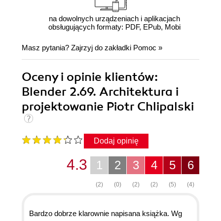
na dowolnych urządzeniach i aplikacjach
obsługujących formaty: PDF, EPub, Mobi
Masz pytania? Zajrzyj do zakładki
Pomoc
»
Oceny i opinie klientów:
Blender 2.69. Architektura i
projektowanie Piotr Chlipalski
Dodaj opinię
4.3
1
2
3
4
5
6
(2)
(0)
(2)
(2)
(5)
(4)
Bardzo dobrze klarownie napisana książka. Wg