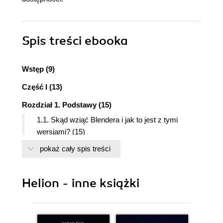
Spis treści
ebooka
Wstęp (9)
Część I (13)
Rozdział 1. Podstawy (15)
1.1. Skąd wziąć Blendera i jak to jest z tymi
wersjami? (15)
1.2. Jak się nie pogubić - interfejs (16)
pokaż cały spis treści
1.2.1. Panowanie nad sytuacją - okna (18)
1.2.2. Poruszanie się (w) przestrzeni 3D (20)
1.2.3. Klawiatura numeryczna (22)
Helion - inne książki
1.2.4. Wirtualna klawiatura numeryczna (23)
1.2.5. Perspektywa/rzut prostokątny (25)
1.2.6. Wybieranie obiektów (26)