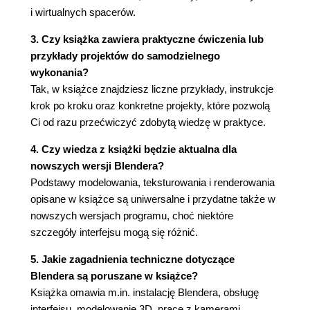
3.1. Render (79)
i wirtualnych spacerów.
3.1.1. Pierwszy render (80)
3.1.2. Wielkość renderu (82)
3. Czy książka zawiera praktyczne ćwiczenia lub
3.2. Kamera (84)
przykłady projektów do samodzielnego
3.2.1. Właściwości kamery (85)
wykonania?
3.2.2. Obiektyw (85)
Tak, w książce znajdziesz liczne przykłady, instrukcje
3.2.3. Rzut prostopadły w kamerze (88)
krok po kroku oraz konkretne projekty, które pozwolą
3.2.4. Połączenie kamery z widokiem (88)
Ci od razu przećwiczyć zdobytą wiedzę w praktyce.
3.2.5. Ustawianie kamery na podstawie
4. Czy wiedza z książki będzie aktualna dla
widoku (89)
nowszych wersji Blendera?
3.3. Świat (World) (90)
Podstawy modelowania, teksturowania i renderowania
3.3.1. Horyzont, zenit, otoczenie (94)
opisane w książce są uniwersalne i przydatne także w
3.4. Warstwy (Layers) i chowanie obiektów (Hide)
nowszych wersjach programu, choć niektóre
(96)
szczegóły interfejsu mogą się różnić.
3.4.1. Chowanie obiektów (99)
3.5. Menu podręczne (100)
5. Jakie zagadnienia techniczne dotyczące
Rozdział 4. Modelowanie (konkrety) (103)
Blendera są poruszane w książce?
4.1. Rysunki referencyjne (103)
Książka omawia m.in. instalację Blendera, obsługę
4.2. Budujemy nowy dom (106)
interfejsu, modelowanie 3D, pracę z kamerami,