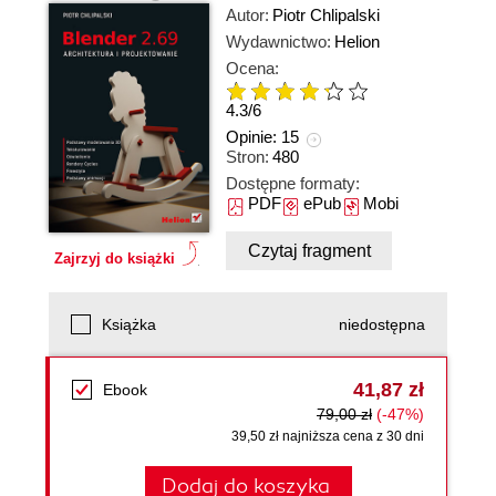
Autor:
Piotr Chlipalski
Wydawnictwo:
Helion
Ocena:
4.3
/
6
Opinie:
15
Stron:
480
Dostępne formaty:
PDF
ePub
Mobi
Czytaj fragment
Zajrzyj do książki
Książka
niedostępna
41,87 zł
Ebook
79,00 zł
(-47%)
39,50 zł najniższa cena z 30 dni
Dodaj do koszyka