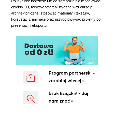
Po lekturze będziesz umieć samodzielnie modelować
szorstkość materiałów (170)
obiekty 3D, tworzyć fotorealistyczne wizualizacje
5.2. Renderowanie za pomocą karty graficznej
architektoniczne, stosować materiały i tekstury,
(GPU) (172)
korzystać z animacji oraz przygotowywać projekty do
5.3. Oświetlenie w Cycles (i inne ważne tematy,
prezentacji i eksportu.
które pojawią się przy okazji) (174)
5.3.1. Filiżanka (178)
5.3.2. Bridge Edge Loops (180)
5.3.3. Materiały o łączonych właściwościach
(Mix Shader) (184)
5.3.4. Lampy specjalne - Spot (186)
5.3.5. Lampa typu Point (192)
5.3.6. Słońce (Sun) (193)
Program partnerski -
5.3.7. Niewidoczne świecące ściany i Ray
zarabiaj więcej »
Visibility (195)
Rozdział 6. Węzły (Nodes), tekstury i UV (199)
Brak książki? - daj
6.1. Węzły (Nodes) (199)
nam znać »
6.2. Tekstury (210)
6.3. Tekstury z plików zewnętrznych i