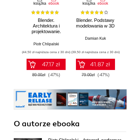
książka
ebook
książka
ebook
ksią
Blender.
Blender. Podstawy
Po
Architektura i
modelowania w 3D
arc
projektowanie.
oprog
Wydanie II
dla i
Damian Kuk
Wy
Piotr Chlipalski
Mark Ric
(44,50 zł najniższa cena z 30 dni)
(39,50 zł najniższa cena z 30 dni)
(64,50 zł naj
47.17 zł
41.87 zł
89.00zł
(-47%)
79.00zł
(-47%)
129.0
O autorze
ebooka