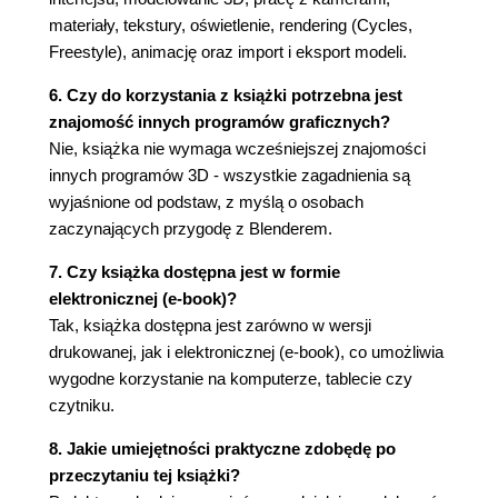
4.2.1. Punkt Origin (108)
materiały, tekstury, oświetlenie, rendering (Cycles,
4.2.2. Modyfikator Solidify (110)
Freestyle), animację oraz import i eksport modeli.
4.2.3. Modyfikator Boolean (115)
6. Czy do korzystania z książki potrzebna jest
4.2.4. Rozdzielanie obiektów (121)
znajomość innych programów graficznych?
4.2.5. Usuwanie dubli (125)
Nie, książka nie wymaga wcześniejszej znajomości
4.2.6. Normals - prostopadłe (127)
innych programów 3D - wszystkie zagadnienia są
4.2.7. Łączenie obiektów (131)
wyjaśnione od podstaw, z myślą o osobach
4.2.8. Rodzic - dziecko (139)
zaczynających przygodę z Blenderem.
4.3. Schody (142)
4.3.1. Empty (pusta) (144)
7. Czy książka dostępna jest w formie
Rozdział 5. Rendery, materiały, światła (151)
elektronicznej (e-book)?
Tak, książka dostępna jest zarówno w wersji
5.1. Silnik renderowy Cycles (151)
drukowanej, jak i elektronicznej (e-book), co umożliwia
5.1.1. Cycles (153)
wygodne korzystanie na komputerze, tablecie czy
5.1.2. Materiały (155)
czytniku.
5.1.3. Shader (161)
5.1.4. Butelka (163)
8. Jakie umiejętności praktyczne zdobędę po
5.1.5. Modyfikator Subdivision Surface (167)
przeczytaniu tej książki?
5.1.6. Współczynnik załamania światła (IOR) i