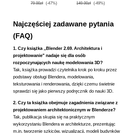
wierzchołek/krawędź/ściana (48)
79.00zł
(-47%)
149.00zł
(-49%)
59.9
2.1.9. Extrude (50)
2.1.10. Extrude w trzech wymiarach (52)
Najczęściej zadawane pytania
2.2. Stół, krzesło (55)
2.2.1. Loopcut - cięcie w pętli (56)
(FAQ)
2.2.2. Edge slide - przesuwanie krawędzi (58)
2.2.3. Nogi (59)
1. Czy książka ,,Blender 2.69. Architektura i
2.2.4. Duplikaty (60)
projektowanie" nadaje się dla osób
2.2.5. Snap (61)
rozpoczynających naukę modelowania 3D?
2.2.6. Widok siatki (Wireframe) (62)
Tak, książka prowadzi czytelnika krok po kroku przez
2.2.7. Snap Element (63)
podstawy obsługi Blendera, modelowania,
2.2.8. Border Select (65)
teksturowania i renderowania, dzięki czemu świetnie
2.2.9. Nazwy obiektów (67)
sprawdzi się jako pierwszy podręcznik do nauki 3D.
2.3. Modyfikatory (na początek dwa) (68)
2.3.1. Modyfikator Mirror (lustro) (70)
2. Czy ta książka obejmuje zagadnienia związane z
2.3.2. Modyfikator Array (szereg) (71)
projektowaniem architektonicznym w Blenderze?
2.3.3. Dwa słowa o skali (73)
Tak, publikacja skupia się na praktycznym
wykorzystaniu Blendera w architekturze, prezentując
Rozdział 3. Garść podstaw przeróżnych (79)
m.in. tworzenie szkiców, wizualizacji, modeli budynków