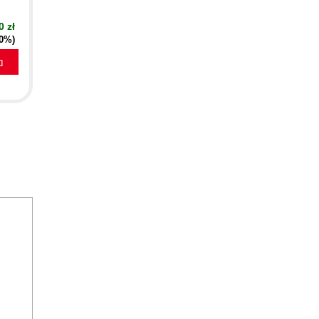
0 zł
40%)
a