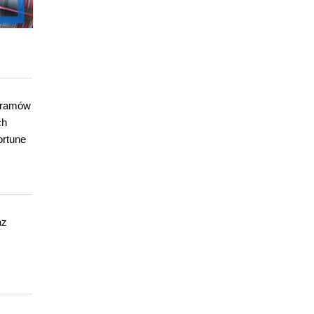
ogramów
ch
ortune
az