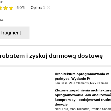
on
6.0
/
6
Opinie:
1
ka
j fragment
rabatem i zyskaj darmową dostawę
Architektura oprogramowania w
praktyce. Wydanie IV
Len Bass
,
Paul Clements
,
Rick Kazman
Złożone zagadnienia architektur
oprogramowania. Jak analizować
kompromisy i podejmować trudn
decyzje
Neal Ford
,
Mark Richards
,
Pramod Sadal