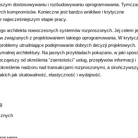
iejszym dostosowywaniu i rozbudowywaniu oprogramowania. Tymcz
ch kompromisów. Konieczne jest bardzo wnikliwe i krytyczne
ie najwcześniejszym etapie pracy.
ego architekta nowoczesnych systemów rozproszonych. Jej celem je
 związanych z projektowaniem takiego oprogramowania. W krytycz
roblemy utrudniające podejmowanie dobrych decyzji projektowych.
ymalnej architektury. Na jasnych przykładach pokazano, w jaki spos
cząwszy od określenia "ziarnistości" usług, przepływów informacji i
 i określenie nadzoru nad transakcjami rozproszonymi, a skończywsz
kich jak skalowalność, elastyczność i wydajność.
ug
ycznych
proszenia