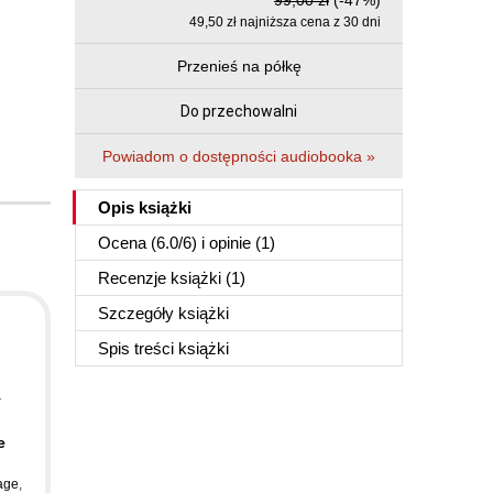
99,00 zł
(-47%)
49,50 zł najniższa cena z 30 dni
Przenieś na półkę
Do przechowalni
Powiadom o dostępności audiobooka »
Opis
książki
Ocena (
6.0
/
6
) i opinie (1)
Recenzje
książki
(1)
Szczegóły
książki
Spis treści
książki
y
e
age
,