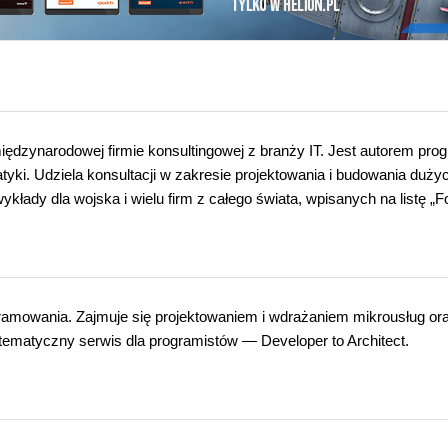
międzynarodowej firmie konsultingowej z branży IT. Jest autorem pr
tyki. Udziela konsultacji w zakresie projektowania i budowania duży
ykłady dla wojska i wielu firm z całego świata, wpisanych na listę „F
amowania. Zajmuje się projektowaniem i wdrażaniem mikrousług or
 tematyczny serwis dla programistów — Developer to Architect.