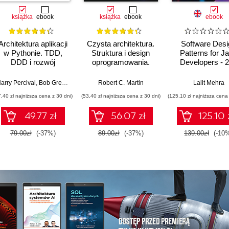
książka
ebook
książka
ebook
ebook
Architektura aplikacji
Czysta architektura.
Software Desi
w Pythonie. TDD,
Struktura i design
Patterns for J
DDD i rozwój
oprogramowania.
Developers - 
mikrousług
Przewodnik dla
Edition
reaktywnych
profesjonalistów
arry Percival
,
Bob Gregory
Robert C. Martin
Lalit Mehra
7,40 zł najniższa cena z 30 dni)
(53,40 zł najniższa cena z 30 dni)
(125,10 zł najniższa cena 
49.77 zł
56.07 zł
125.10 
79.00zł
(-37%)
89.00zł
(-37%)
139.00zł
(-10