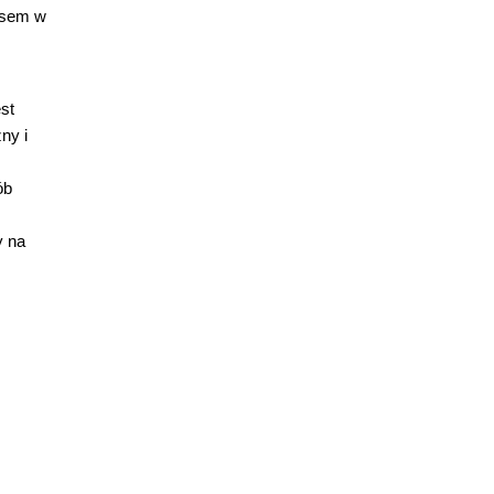
asem w
st
ny i
ób
y na