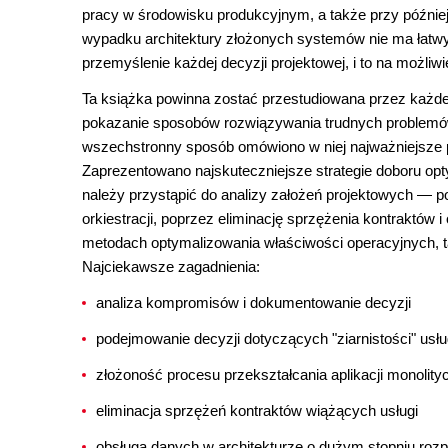
pracy w środowisku produkcyjnym, a także przy późn
wypadku architektury złożonych systemów nie ma łatwy
przemyślenie każdej decyzji projektowej, i to na możliw
Ta książka powinna zostać przestudiowana przez każd
pokazanie sposobów rozwiązywania trudnych problemów
wszechstronny sposób omówiono w niej najważniejsze p
Zaprezentowano najskuteczniejsze strategie doboru opt
należy przystąpić do analizy założeń projektowych ― po
orkiestracji, poprzez eliminację sprzężenia kontraktów
metodach optymalizowania właściwości operacyjnych, ta
Najciekawsze zagadnienia:
analiza kompromisów i dokumentowanie decyzji
podejmowanie decyzji dotyczących "ziarnistości" usł
złożoność procesu przekształcania aplikacji monolit
eliminacja sprzężeń kontraktów wiążących usługi
obsługa danych w architekturze o dużym stopniu roz