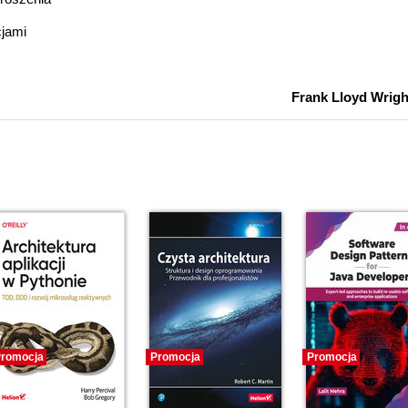
cjami
Frank Lloyd Wrigh
romocja
Promocja
Promocja