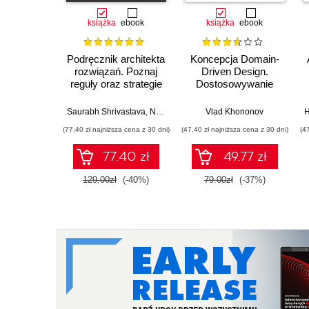
książka
ebook
książka
ebook
Podręcznik architekta
Koncepcja Domain-
rozwiązań. Poznaj
Driven Design.
reguły oraz strategie
Dostosowywanie
projektu architektury i
architektury aplikacji
rozpocznij niezwykłą
do strategii
Saurabh Shrivastava
,
Neelanjali Srivastav
Vlad Khononov
H
karierę. Wydanie II
biznesowej
(77,40 zł najniższa cena z 30 dni)
(47,40 zł najniższa cena z 30 dni)
(4
77.40 zł
49.77 zł
129.00zł
(-40%)
79.00zł
(-37%)