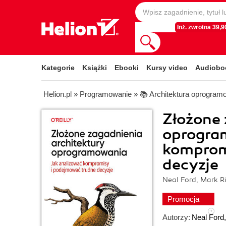
Inż. zwrotna 39,90
Kategorie
Książki
Ebooki
Kursy video
Audiobo
Helion.pl
»
Programowanie
»
📚 Architektura oprogram
Złożone 
oprogra
komprom
decyzje
Neal Ford, Mark 
Promocja
Autorzy:
Neal Ford