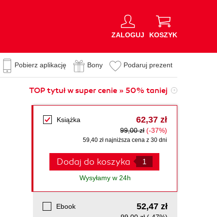
ZALOGUJ
KOSZYK
Pobierz aplikację
Bony
Podaruj prezent
TOP tytuł w super cenie » 50% taniej
62,37 zł
Książka
99,00 zł
(-37%)
59,40 zł najniższa cena z 30 dni
Dodaj do koszyka
Wysyłamy w 24h
52,47 zł
Ebook