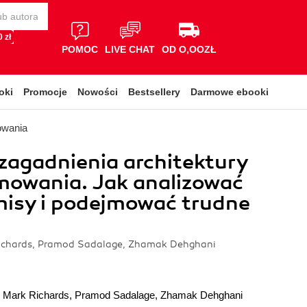
 zł
POMOC
LIVE CHAT
OD O,OOZŁ
oki
Promocje
Nowości
Bestsellery
Darmowe ebooki
owania
zagadnienia architektury
mowania. Jak analizować
isy i podejmować trudne
Richards, Pramod Sadalage, Zhamak Dehghani
,
Mark Richards
,
Pramod Sadalage
,
Zhamak Dehghani