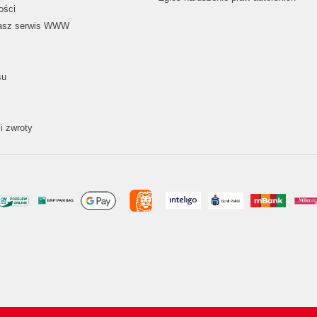
ości
nasz serwis WWW
su
i zwroty