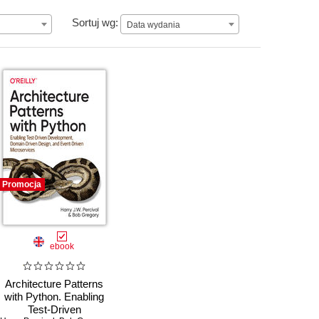
Data wydania
Sortuj wg:
Data wydania
Promocja
ebook
Architecture Patterns
with Python. Enabling
Test-Driven