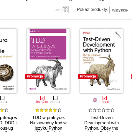
Pokaż produkty:
Wszystkie
Promocja
Promocja
book
książka
ebook
ebook
plikacji w
TDD w praktyce.
Test-Driven
D, DDD i
Niezawodny kod w
Development with
rousług
języku Python
Python. Obey the