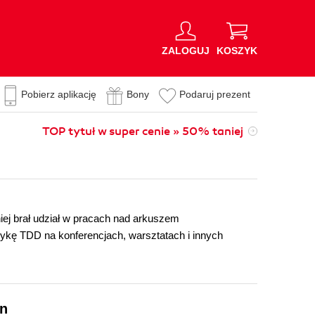
ZALOGUJ
KOSZYK
Pobierz aplikację
Bony
Podaruj prezent
TOP tytuł w super cenie » 50% taniej
iej brał udział w pracach nad arkuszem
kę TDD na konferencjach, warsztatach i innych
on