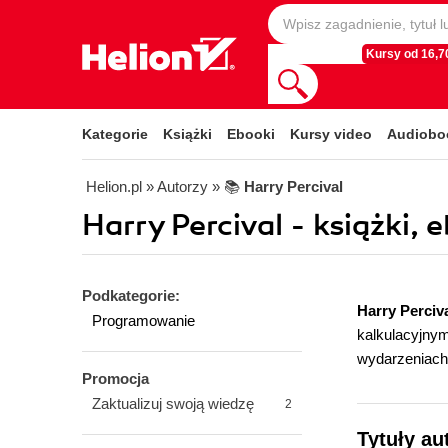
Kursy od 16,70
Kategorie
Książki
Ebooki
Kursy video
Audiobo
Helion.pl
» Autorzy
» 📚
Harry Percival
Harry Percival - książki, 
Podkategorie:
Harry Perciv
Programowanie
kalkulacyjny
wydarzeniach
Promocja
Zaktualizuj swoją wiedzę
2
Tytuły au