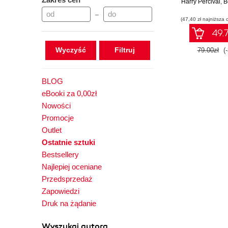
Harry Percival
reaktyw
,
B
–
(47,40 zł najniższa 
49.7
Wyczyść
79.00zł
(
BLOG
eBooki za 0,00zł
Nowości
Promocje
Outlet
Ostatnie sztuki
Bestsellery
Najlepiej oceniane
Przedsprzedaż
Zapowiedzi
Druk na żądanie
Wyszukaj autora