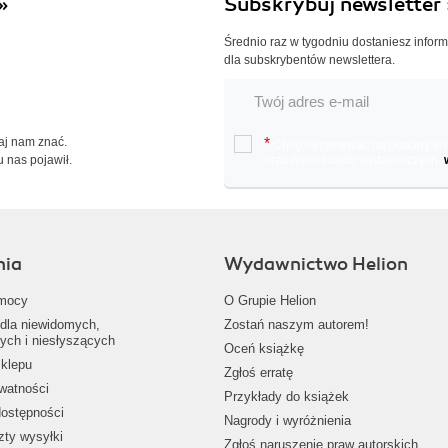
»
Subskrybuj newsletter 
Średnio raz w tygodniu dostaniesz infor
dla subskrybentów newslettera.
Daj nam znać.
*
Chcę otrzymywać na podany e-ma
u nas pojawił.
oraz nowościach wydawniczych.
nia
Wydawnictwo Helion
mocy
O Grupie Helion
dla niewidomych,
Zostań naszym autorem!
ych i niesłyszących
Oceń książkę
klepu
Zgłoś erratę
ywatności
Przykłady do książek
dostępności
Nagrody i wyróżnienia
zty wysyłki
Zgłoś naruszenie praw autorskich