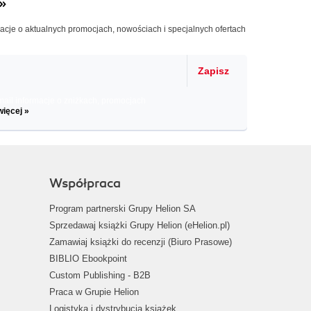
»
macje o aktualnych promocjach, nowościach i specjalnych ofertach
Zapisz
il informacje o zniżkach, promocjach
więcej »
Współpraca
Program partnerski Grupy Helion SA
Sprzedawaj książki Grupy Helion (eHelion.pl)
Zamawiaj książki do recenzji (Biuro Prasowe)
BIBLIO Ebookpoint
Custom Publishing - B2B
Praca w Grupie Helion
Logistyka i dystrybucja książek