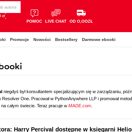
 zł
POMOC
LIVE CHAT
OD O,OOZŁ
oki
Promocje
Nowości
Bestsellery
Darmowe ebooki
ebooki
al
niegdyś był konsultantem specjalizującym się w zarządzaniu, późn
m Resolver One. Pracował w PythonAnywhere LLP i promował metody
 na całym świecie. Teraz pracuje w
MADE.com
.
tora: Harry Percival dostępne w księgarni Heli