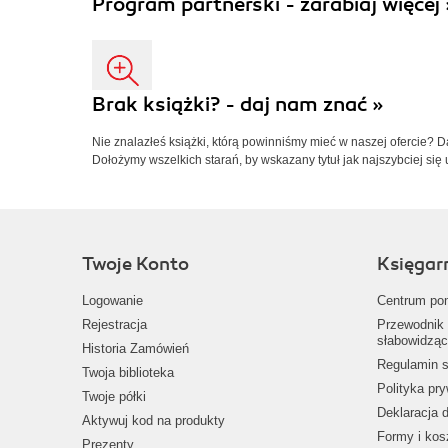
Program partnerski - zarabiaj więcej 
Brak książki? - daj nam znać »
Nie znalazłeś książki, którą powinniśmy mieć w naszej ofercie? 
Dołożymy wszelkich starań, by wskazany tytuł jak najszybciej się 
Twoje Konto
Księgar
Logowanie
Centrum po
Rejestracja
Przewodnik 
słabowidząc
Historia Zamówień
Regulamin s
Twoja biblioteka
Polityka pr
Twoje półki
Deklaracja 
Aktywuj kod na produkty
Formy i kos
Prezenty