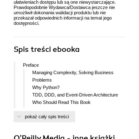
ułatwieniach dostępu lub są one niewystarczające.
Prawdopodobnie Wydawca/Dostawca jeszcze nie
umożliwił dokonania walidacji produktu lub nie
przekazał odpowiednich informacji na temat jego
dostępności.
Spis treści
ebooka
Preface
Managing Complexity, Solving Business
Problems
Why Python?
TDD, DDD, and Event-Driven Architecture
Who Should Read This Book
A Brief Overview of What Youll Learn
pokaż cały spis treści
Part I, Building an Architecture to Support
Domain Modeling
Part II, Event-Driven Architecture
O'Reilly Media - inne książki