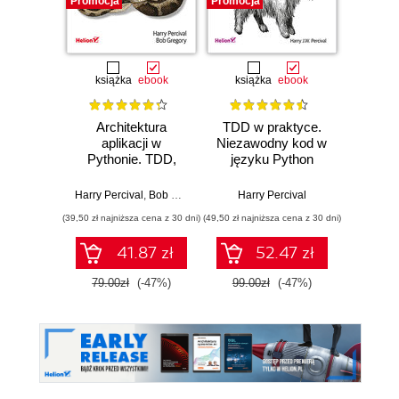
Promocja
Promocja
Promocj
książka
ebook
książka
ebook
Architektura
TDD w praktyce.
Tes
aplikacji w
Niezawodny kod w
Devel
Pythonie. TDD,
języku Python
Pytho
DDD i rozwój
Test
mikrousług
Usin
Harry Percival
,
Bob Gregory
Harry Percival
Harr
reaktywnych
Sele
(39,50 zł najniższa cena z 30 dni)
(49,50 zł najniższa cena z 30 dni)
(228,65 zł 
JavaS
E
41.87 zł
52.47 zł
79.00zł
(-47%)
99.00zł
(-47%)
269.0