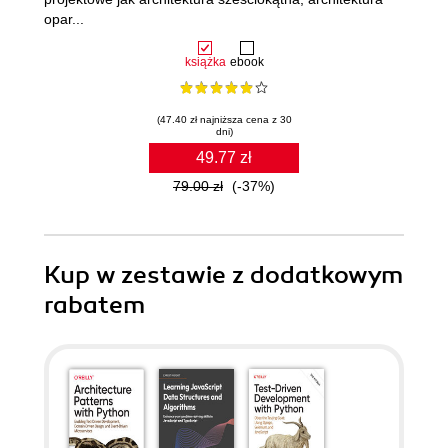
opar...
książka
ebook
(47.40 zł najniższa cena z 30
dni)
49.77 zł
79.00 zł
(-37%)
Kup w zestawie z dodatkowym
rabatem