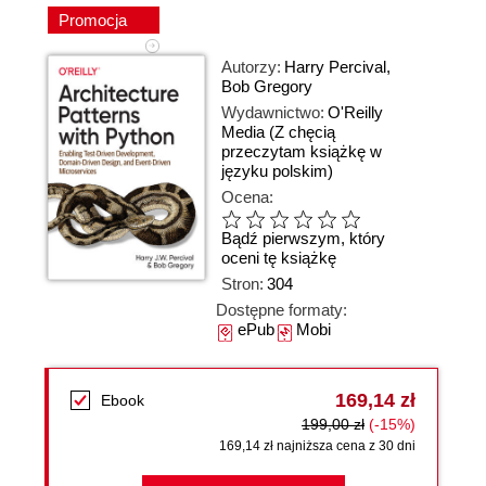
Promocja
Autorzy:
Harry Percival
,
Bob Gregory
Wydawnictwo:
O'Reilly
Media
(Z chęcią
przeczytam książkę w
języku polskim)
Ocena:
Bądź pierwszym, który
oceni tę książkę
Stron:
304
Dostępne formaty:
ePub
Mobi
169,14 zł
Ebook
199,00 zł
(-15%)
169,14 zł najniższa cena z 30 dni