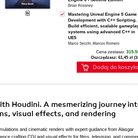
Brian Rossney
Mastering Unreal Engine 5 Game
Development with C++ Scripting.
Build efficient, scalable gamepla
systems using advanced C++ in
UE5
Marco Secchi
,
Marcos Romero
Cena zestawu:
315.5
Oszczędzasz: 61,45 zł (
Dodaj do koszyk
th Houdini. A mesmerizing journey in
s, visual effects, and rendering
mulations and cinematic renders with expert guidance from Alasgar
nce crafting CGI and visual effects for films, television, and commer