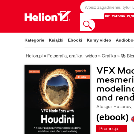
Inż. zwrotna 39,90
Kategorie
Książki
Ebooki
Kursy video
Audiobo
Helion.pl
»
Fotografia, grafika i wideo
»
Grafika
»
📚 Ble
VFX Mad
mesmeriz
modeling
and rend
Alasgar Hasanov, 
(ebook)
Promocja