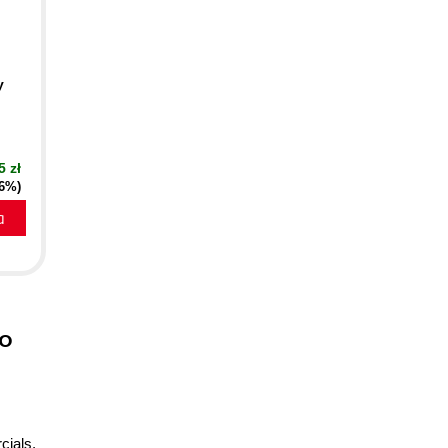
y
5 zł
16%)
a
to
cials.