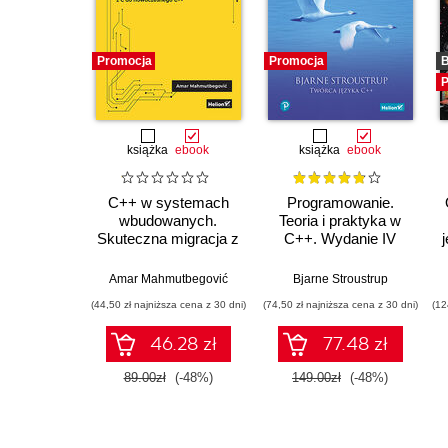
Promocja
Promocja
B
P
książka
ebook
książka
ebook
C++ w systemach
Programowanie.
wbudowanych.
Teoria i praktyka w
Skuteczna migracja z
C++. Wydanie IV
C do nowoczesnego
C++
Amar Mahmutbegović
Bjarne Stroustrup
(44,50 zł najniższa cena z 30 dni)
(74,50 zł najniższa cena z 30 dni)
(12
46.28 zł
77.48 zł
89.00zł
(-48%)
149.00zł
(-48%)