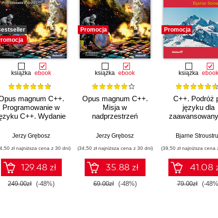
estseller
Promocja
Promocja
romocja
książka
ebook
książka
ebook
książka
eboo
Opus magnum C++.
Opus magnum C++.
C++. Podróż 
Programowanie w
Misja w
języku dla
języku C++. Wydanie
nadprzestrzeń
zaawansowany
III poprawione
C++14/17. Tom 4.
Wydanie III
(komplet)
Wydanie II
Jerzy Grębosz
Jerzy Grębosz
Bjarne Stroustr
poprawione
4,50 zł najniższa cena z 30 dni)
(34,50 zł najniższa cena z 30 dni)
(39,50 zł najniższa cena 
129.48 zł
35.88 zł
41.08 
249.00zł
(-48%)
69.00zł
(-48%)
79.00zł
(-48%