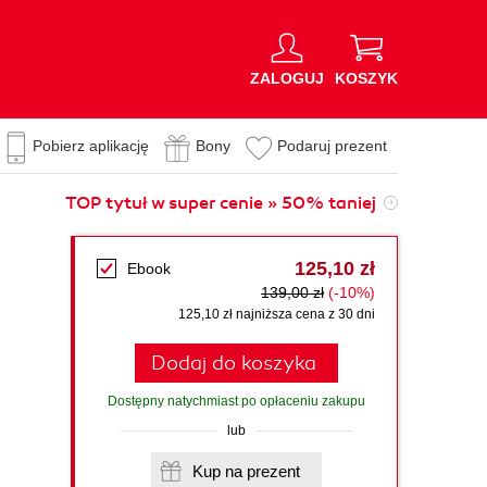
ZALOGUJ
KOSZYK
Pobierz aplikację
Bony
Podaruj prezent
TOP tytuł w super cenie » 50% taniej
125,10 zł
Ebook
139,00 zł
(-10%)
125,10 zł najniższa cena z 30 dni
Dodaj do koszyka
Dostępny natychmiast po opłaceniu zakupu
lub
Kup na prezent