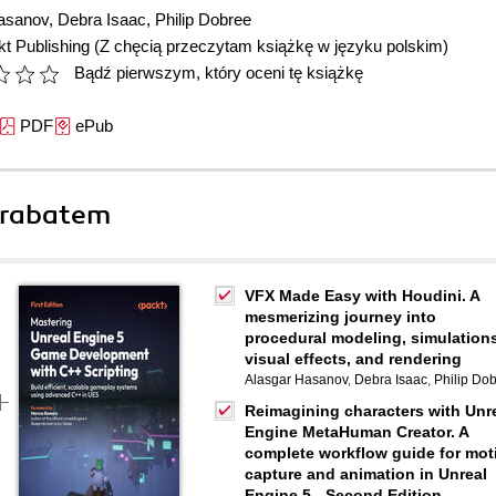
asanov
,
Debra Isaac
,
Philip Dobree
t Publishing
(Z chęcią przeczytam książkę w języku polskim)
Bądź pierwszym, który oceni tę książkę
PDF
ePub
 rabatem
VFX Made Easy with Houdini. A
mesmerizing journey into
procedural modeling, simulations
visual effects, and rendering
Alasgar Hasanov
,
Debra Isaac
,
Philip Do
Reimagining characters with Unr
Engine MetaHuman Creator. A
complete workflow guide for mot
capture and animation in Unreal
Engine 5 - Second Edition