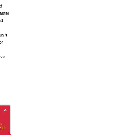
nd
aster
nd
push
or
ive