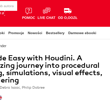
 zł
POMOC
LIVE CHAT
OD O,OOZŁ
oki
Promocje
Nowości
Bestsellery
Darmowe ebooki
nder
e Easy with Houdini. A
ing journey into procedural
, simulations, visual effects,
ering
Debra Isaac, Philip Dobree