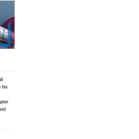
ll
 his
apter
and