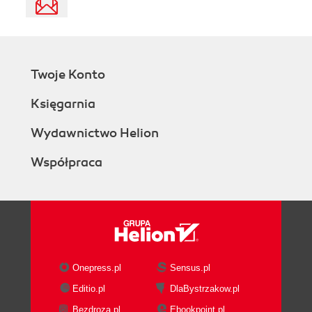
Twoje Konto
Księgarnia
Wydawnictwo Helion
Współpraca
Onepress.pl
Sensus.pl
Editio.pl
DlaBystrzakow.pl
Bezdroza.pl
Ebookpoint.pl