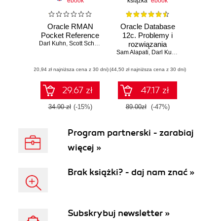
ebook
książka
ebook
Oracle RMAN
Oracle Database
Pocket Reference
12c. Problemy i
Darl Kuhn
,
Scott Schulze
rozwiązania
Sam Alapati
,
Darl Kuhn
,
Bill Padfield
(20,94 zł najniższa cena z 30 dni)
(44,50 zł najniższa cena z 30 dni)
29.67 zł
47.17 zł
34.90 zł
(-15%)
89.00zł
(-47%)
Program partnerski - zarabiaj
więcej »
Brak książki? - daj nam znać »
Subskrybuj newsletter »