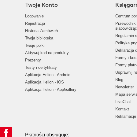
Twoje Konto
Księgar
Logowanie
Centrum po
Rejestracja
Przewodnik 
słabowidząc
Historia Zamówień
Regulamin s
Twoja biblioteka
Polityka pr
Twoje półki
Deklaracja 
Aktywuj kod na produkty
Formy i kos
Prezenty
Formy płatn
Testy i certyfikaty
Usprawnij 
Aplikacja Helion - Android
Blog
Aplikacja Helion - iOS
Newsletter
Aplikacja Helion - AppGallery
Mapa serwi
LiveChat
Kontakt
Reklamacje 
Płatności obsługuje: