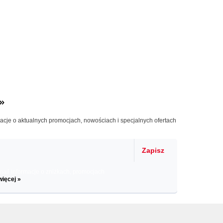
»
macje o aktualnych promocjach, nowościach i specjalnych ofertach
Zapisz
il informacje o zniżkach, promocjach
więcej »