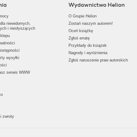
nia
Wydawnictwo Helion
mocy
O Grupie Helion
dla niewidomych,
Zostań naszym autorem!
ych i niesłyszących
Oceń książkę
klepu
Zgłoś erratę
ywatności
Przykłady do książek
dostępności
Nagrody i wyróżnienia
zty wysyłki
Zgłoś naruszenie praw autorskich
ości
nasz serwis WWW
su
i zwroty