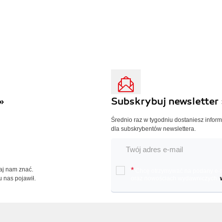
»
Subskrybuj newsletter 
Średnio raz w tygodniu dostaniesz infor
dla subskrybentów newslettera.
Daj nam znać.
*
Chcę otrzymywać na podany e-ma
u nas pojawił.
oraz nowościach wydawniczych.