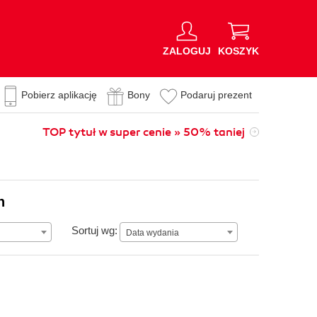
ZALOGUJ
KOSZYK
Pobierz aplikację
Bony
Podaruj prezent
TOP tytuł w super cenie » 50% taniej
n
Data wydania
Sortuj wg:
Data wydania