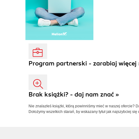
Program partnerski - zarabiaj więcej 
Brak książki? - daj nam znać »
Nie znalazłeś książki, którą powinniśmy mieć w naszej ofercie? 
Dołożymy wszelkich starań, by wskazany tytuł jak najszybciej się 