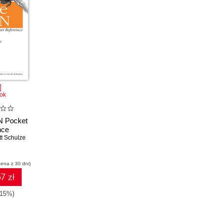
ok
 Pocket
nce
tt Schulze
cena z 30 dni)
7 zł
-15%)