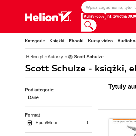
Kursy -65%
Inż. zwrotna 39,90
Kategorie
Książki
Ebooki
Kursy video
Audiobo
Helion.pl
» Autorzy
» 📚
Scott Schulze
Scott Schulze - książki, 
Tytuły au
Podkategorie:
Dane
Format
Epub/Mobi
1