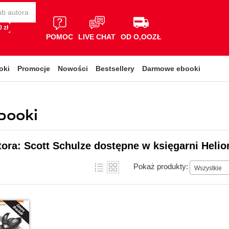
 zł
POMOC
LIVE CHAT
OD O,OOZŁ
oki
Promocje
Nowości
Bestsellery
Darmowe ebooki
ebooki
tora: Scott Schulze dostępne w księgarni Helio
Pokaż produkty:
Wszystkie