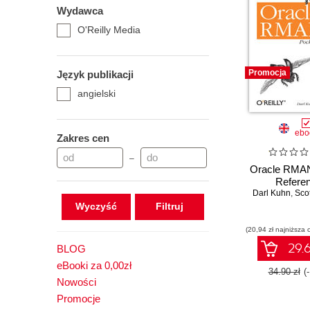
Wydawca
O'Reilly Media
Promocja
Język publikacji
angielski
ebo
Zakres cen
–
Oracle RMAN
Refere
Darl Kuhn
,
Sco
Wyczyść
(20,94 zł najniższa 
29.6
BLOG
eBooki za 0,00zł
34.90 zł
(
Nowości
Promocje