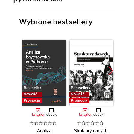
Wybrane bestsellery
Bestseller
Bestseller
Bestselle
Nowość
Nowość
Promocj
Promocja
Promocja
książka
ebook
książka
ebook
ksią
Analiza
Struktury danych.
Pytho