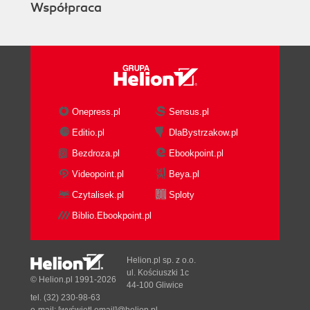
Współpraca
Krotki 107
Tworzenie krotek za pomocą przecinków i
nawiasów 107
Tworzenie krotek za pomocą funkcji tuple()
109
Łączenie krotek za pomocą znaku dodawania
Onepress.pl
Sensus.pl
109
Powielanie elementów krotki za pomocą
Editio.pl
DlaBystrzakow.pl
znaku mnożenia 109
Bezdroza.pl
Ebookpoint.pl
Porównywanie krotek 109
Videopoint.pl
Beya.pl
Iterowanie krotek za pomocą instrukcji for i in
Czytalisek.pl
Sploty
109
Modyfikowanie krotek 110
Biblio.Ebookpoint.pl
Listy 110
Tworzenie list za pomocą nawiasów
Helion.pl sp. z o.o.
kwadratowych 110
ul. Kościuszki 1c
Tworzenie i przekształcanie list za pomocą
© Helion.pl 1991-2026
44-100 Gliwice
funkcji list() 111
tel. (32) 230-98-63