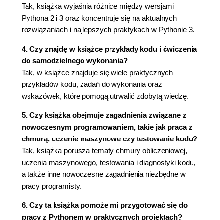
78
Tak, książka wyjaśnia różnice między wersjami
Nowość: operator walrus 79
Pythona 2 i 3 oraz koncentruje się na aktualnych
Już wkrótce 80
rozwiązaniach i najlepszych praktykach w Pythonie 3.
Do zrobienia 80
4. Czy znajdę w książce przykłady kodu i ćwiczenia
5. Ciągi znaków 81
do samodzielnego wykonania?
Tworzenie ciągu znaków za pomocą
Tak, w książce znajduje się wiele praktycznych
cudzysłowów i apostrofów 81
przykładów kodu, zadań do wykonania oraz
Tworzenie ciągu za pomocą funkcji str() 84
wskazówek, które pomogą utrwalić zdobytą wiedzę.
Ucieczka ze znakiem \ 84
5. Czy książka obejmuje zagadnienia związane z
Łączenie ciągów za pomocą znaku + 85
nowoczesnym programowaniem, takie jak praca z
Powielanie ciągu za pomocą znaku * 86
chmurą, uczenie maszynowe czy testowanie kodu?
Wyodrębnianie znaku za pomocą nawiasów [] 86
Tak, książka porusza tematy chmury obliczeniowej,
Wyodrębnianie fragmentu ciągu za pomocą
uczenia maszynowego, testowania i diagnostyki kodu,
wycinka 87
a także inne nowoczesne zagadnienia niezbędne w
Określanie długości ciągu za pomocą funkcji len()
pracy programisty.
89
Dzielenie ciągu za pomocą funkcji split() 89
6. Czy ta książka pomoże mi przygotować się do
Łączenie ciągów za pomocą funkcji join() 90
pracy z Pythonem w praktycznych projektach?