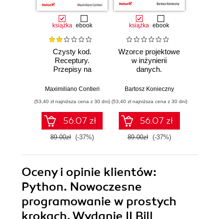
książka
ebook
książka
ebook
ksią
Czysty kod.
Wzorce projektowe
Lan
Receptury.
w inżynierii
Lan
Przepisy na
danych.
Proj
poprawienie
Sprawdzone
aplika
struktury i jakości
rozwiązania i dobre
na
Maximiliano Contieri
Bartosz Konieczny
Mayo Os
Twojego kodu
praktyki
mo
(53,40 zł najniższa cena z 30 dni)
(53,40 zł najniższa cena z 30 dni)
(47,40 zł naj
języ
p
56.07 zł
56.07 zł
89.00zł
(-37%)
89.00zł
(-37%)
79.0
Oceny i opinie klientów:
Python. Nowoczesne
programowanie w prostych
krokach. Wydanie II Bill