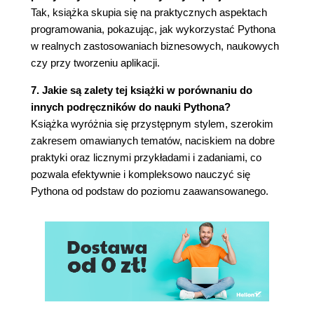
Zastępowanie fragmentów ciągu za pomocą
Tak, książka skupia się na praktycznych aspektach
funkcji replace() 90
programowania, pokazując, jak wykorzystać Pythona
Przycinanie ciągu za pomocą funkcji strip() 91
w realnych zastosowaniach biznesowych, naukowych
Przeszukiwanie i wybieranie ciągów znaków 92
czy przy tworzeniu aplikacji.
Wielkości liter 93
Wyrównywanie ciągu znaków 94
7. Jakie są zalety tej książki w porównaniu do
Formatowanie ciągów znaków 94
innych podręczników do nauki Pythona?
Formatowanie w starym stylu za pomocą
Książka wyróżnia się przystępnym stylem, szerokim
znaku % 94
zakresem omawianych tematów, naciskiem na dobre
Formatowanie w starym stylu za pomocą
praktyki oraz licznymi przykładami i zadaniami, co
znaków {} i funkcji format() 97
pozwala efektywnie i kompleksowo nauczyć się
Najnowszy styl formatowania: f-ciągi 98
Pythona od podstaw do poziomu zaawansowanego.
Więcej o ciągach 99
Już wkrótce 99
Do zrobienia 100
6. Pętle while i for 101
Powtarzanie operacji za pomocą instrukcji while
101