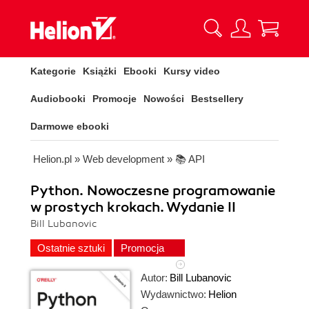
Kategorie
Książki
Ebooki
Kursy video
Audiobooki
Promocje
Nowości
Bestsellery
Darmowe ebooki
Helion.pl
»
Web development
»
📚 API
Python. Nowoczesne programowanie
w prostych krokach. Wydanie II
Bill Lubanovic
Ostatnie sztuki
Promocja
Autor:
Bill Lubanovic
Wydawnictwo:
Helion