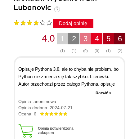
Lubanovic
Dodaj opinię
4.0
1
2
3
4
5
6
(1)
(1)
(0)
(0)
(1)
(2)
Opisuje Pythona 3.8, ale to chyba nie problem, bo
Python nie zmienia się tak szybko. Literówki.
Autor przechodzi przez całego Pythona, opisuje
też biblioteki zewnętrzne. Większość skrótowo,
Rozwiń »
ale wystarczająco, żeby zainteresować tematem.
Opinia: anonimowa
Podoba mi się, że tyle tematów poruszył. Jest też
Opinia dodana: 2024-07-21
wiele odnośników do dokumentacji, aby rozwinąć
Ocena: 6
dalej tematy.
Opinia potwierdzona
zakupem