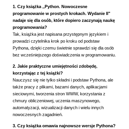
Typ całkowity 60
1. Czy książka ,,Python. Nowoczesne
Literały 60
programowanie w prostych krokach. Wydanie II"
Działania 61
nadaje się dla osób, które dopiero zaczynają naukę
Zmienne 63
programowania?
Kolejność działań 65
Tak, książka jest napisana przystępnym językiem i
Podstawa systemu liczbowego 65
prowadzi czytelnika krok po kroku od podstaw
Konwersja typów 68
Pythona, dzięki czemu świetnie sprawdzi się dla osób
Jak duża może być liczba całkowita? 69
bez wcześniejszego doświadczenia w programowaniu.
Typ zmiennoprzecinkowy 70
Funkcje matematyczne 71
2. Jakie praktyczne umiejętności zdobędę,
Już wkrótce 71
korzystając z tej książki?
Do zrobienia 72
Nauczysz się nie tylko składni i podstaw Pythona, ale
także pracy z plikami, bazami danych, aplikacjami
4. Podejmowanie decyzji, czyli instrukcja if 73
sieciowymi, tworzenia stron WWW, korzystania z
Komentowanie za pomocą znaku # 73
chmury obliczeniowej, uczenia maszynowego,
Kontynuacja wiersza za pomocą znaku \ 74
automatyzacji, wizualizacji danych i wielu innych
Sprawdzanie za pomocą instrukcji if, elif i else 75
nowoczesnych zagadnień.
Co oznacza True? 77
Wielokrotne sprawdzanie za pomocą operatora in
3. Czy książka omawia najnowsze wersje Pythona?