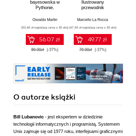
bayesowska w
Ilustrowany
mas
Pythonie.
przewodnik
prz
Praktyczny
Najlep
przewodnik po
w 
Osvaldo Martin
Marcello La Rocca
Yuxi 
modelowaniu
zasto
(53,40 zł najniższa cena z 30 dni)
(47,40 zł najniższa cena z 30 dni)
(77,40 zł naj
probabilistycznym.
Wyd
Wydanie III
56.07 zł
49.77 zł
89.00zł
(-37%)
79.00zł
(-37%)
129.0
O autorze
książki
Bill Lubanovic
- jest ekspertem w dziedzinie
technologii informatycznych i programistą. Systemem
Unix zajmuje się od 1977 roku, interfejsami graficznymi