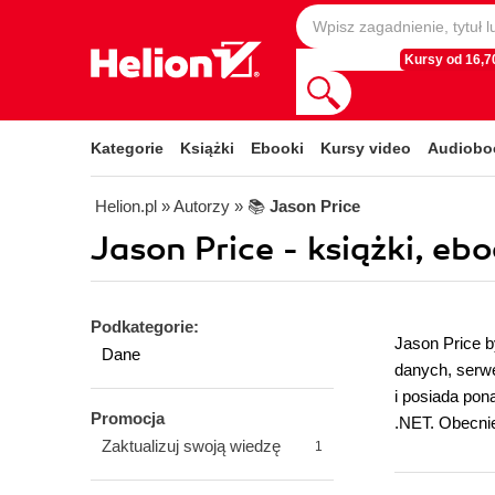
Kursy od 16,70
Kategorie
Książki
Ebooki
Kursy video
Audiobo
Helion.pl
» Autorzy
» 📚
Jason Price
Jason Price - książki, ebo
Podkategorie:
Jason Price b
Dane
danych, serwe
i posiada pon
Promocja
.NET. Obecnie
Zaktualizuj swoją wiedzę
1