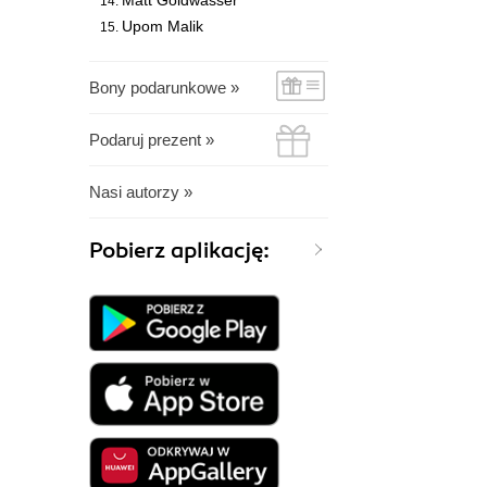
Matt Goldwasser
Upom Malik
Bony podarunkowe »
Podaruj prezent »
Nasi autorzy »
Pobierz aplikację: