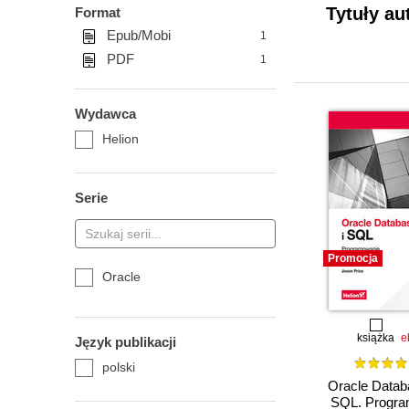
Tytuły au
Format
Epub/Mobi
1
PDF
1
Wydawca
Helion
Serie
Promocja
Oracle
książka
e
Język publikacji
polski
Oracle Datab
SQL. Progra