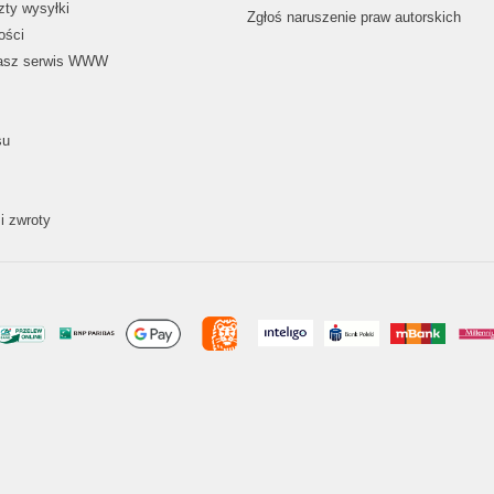
zty wysyłki
Zgłoś naruszenie praw autorskich
ości
nasz serwis WWW
su
i zwroty