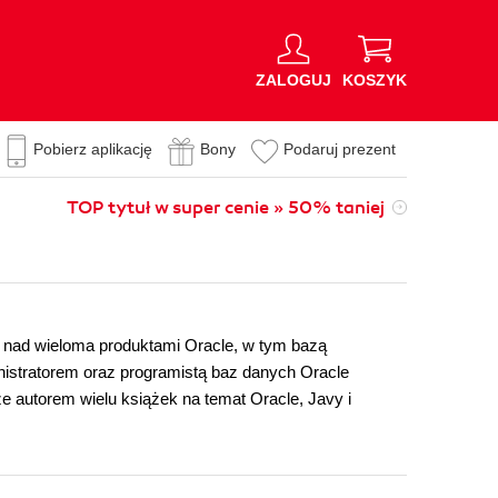
ZALOGUJ
KOSZYK
Pobierz aplikację
Bony
Podaruj prezent
TOP tytuł w super cenie » 50% taniej
ch nad wieloma produktami Oracle, w tym bazą
nistratorem oraz programistą baz danych Oracle
e autorem wielu książek na temat Oracle, Javy i