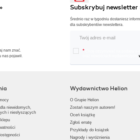
»
Subskrybuj newsletter 
Średnio raz w tygodniu dostaniesz infor
dla subskrybentów newslettera.
Daj nam znać.
*
Chcę otrzymywać na podany e-ma
u nas pojawił.
oraz nowościach wydawniczych.
nia
Wydawnictwo Helion
mocy
O Grupie Helion
dla niewidomych,
Zostań naszym autorem!
ych i niesłyszących
Oceń książkę
klepu
Zgłoś erratę
ywatności
Przykłady do książek
dostępności
Nagrody i wyróżnienia