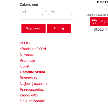
Jason Pr
Zakres cen
–
(44,50 zł najniższa 
47.1
Wyczyść
89.00zł
(
BLOG
eBooki za 0,00zł
Nowości
Promocje
Outlet
Ostatnie sztuki
Bestsellery
Najlepiej oceniane
Przedsprzedaż
Zapowiedzi
Druk na żądanie