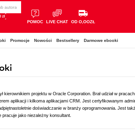
 zł
POMOC
LIVE CHAT
OD O,OOZŁ
oki
Promocje
Nowości
Bestsellery
Darmowe ebooki
oki
ył kierownikiem projektu w Oracle Corporation. Brał udział w praca
rem aplikacji i kilkoma aplikacjami CRM. Jest certyfikowanym admi
adpiętnastoletnie doświadczanie w branży oprogramowania. Jest takż
 pracuje jako niezależny konsultant.