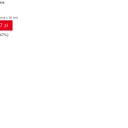
ice
cena z 30 dni)
7 zł
-47%)