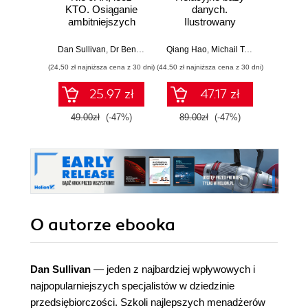
KTO. Osiąganie
danych.
p
ambitniejszych
Ilustrowany
Kom
celów dzięki pracy
przewodnik
proj
zespołowej
now
Dan Sullivan
,
Dr Benjamin Hardy
Qiang Hao
,
Michail Tsikerdekis
Nikola Ili
anali
(24,50 zł najniższa cena z 30 dni)
(44,50 zł najniższa cena z 30 dni)
(49,50 zł naj
25.97 zł
47.17 zł
49.00zł
(-47%)
89.00zł
(-47%)
99.0
O autorze
ebooka
Dan Sullivan
— jeden z najbardziej wpływowych i
najpopularniejszych specjalistów w dziedzinie
przedsiębiorczości. Szkoli najlepszych menadżerów