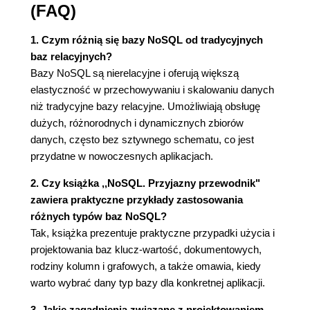
(FAQ)
Dostępność (48)
Podsumowanie (48)
1. Czym różnią się bazy NoSQL od tradycyjnych
Studium przypadku (50)
baz relacyjnych?
Pytania kontrolne (50)
Bazy NoSQL są nierelacyjne i oferują większą
Odniesienia (51)
elastyczność w przechowywaniu i skalowaniu danych
Bibliografia (51)
niż tradycyjne bazy relacyjne. Umożliwiają obsługę
Rozdział 2. Różnorodność baz NoSQL (53)
dużych, różnorodnych i dynamicznych zbiorów
Zarządzanie danymi w bazach rozproszonych
danych, często bez sztywnego schematu, co jest
(54)
przydatne w nowoczesnych aplikacjach.
Przechowywanie danych w sposób trwały
2. Czy książka ,,NoSQL. Przyjazny przewodnik"
(55)
zawiera praktyczne przykłady zastosowania
Utrzymanie spójności danych (56)
różnych typów baz NoSQL?
Zapewnienie dostępności danych (57)
Tak, książka prezentuje praktyczne przypadki użycia i
Zrównoważenie czasów reakcji, spójności i
projektowania baz klucz-wartość, dokumentowych,
trwałości (60)
rodziny kolumn i grafowych, a także omawia, kiedy
Spójność, dostępność i partycjonowanie:
warto wybrać dany typ bazy dla konkretnej aplikacji.
teoria CAP (62)
ACID i BASE (64)
3. Jakie zagadnienia związane z projektowaniem