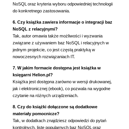
Od tablic do baz klucz-wartość (86)
NoSQL oraz kryteria wyboru odpowiedniej technologii
Tablice: baza klucz-wartość z kółkami
do konkretnego zastosowania.
treningowymi (86)
6. Czy książka zawiera informacje o integracji baz
Tablice asocjacyjne: zdjęcie kółek
NoSQL z relacyjnymi?
treningowych (87)
Tak, autor omawia także możliwości i wyzwania
Pamięć podręczna: dodanie do roweru
związane z używaniem baz NoSQL i relacyjnych w
biegów (88)
jednym projekcie, co jest częstą praktyką w
Bazy klucz-wartość w pamięci i na dysku: od
nowoczesnych rozwiązaniach IT.
rowerów do pojazdów zmotoryzowanych (91)
Podstawowe funkcjonalności baz klucz-wartość
7. W jakim formacie dostępna jest książka w
(92)
księgarni Helion.pl?
Prostota: komu w ogóle potrzebne są
Książka jest dostępna zarówno w wersji drukowanej,
skomplikowane modele danych? (93)
jak i elektronicznej (ebook), co pozwala na wygodne
Szybkość: nie ma czegoś takiego jak "za
czytanie na różnych urządzeniach.
szybko" (94)
8. Czy do książki dołączone są dodatkowe
Skalowalność: nadążaj za wyścigiem (95)
materiały pomocnicze?
Klucze: więcej niż tylko nic nieznaczące
Tak, w dodatkach znajdziesz odpowiedzi do pytań
identyfikatory (101)
kontrolnych, listę popularnych baz NoSQL oraz
Jak konstruować klucze (101)