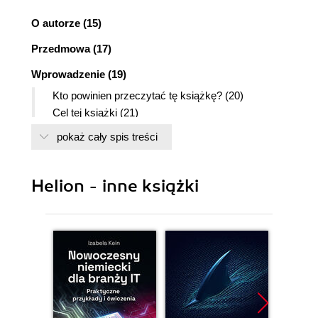
O autorze (15)
Przedmowa (17)
Wprowadzenie (19)
Kto powinien przeczytać tę książkę? (20)
Cel tej książki (21)
Jak czytać tę książkę (22)
pokaż cały spis treści
Jak zorganizowana jest ta książka (22)
Część I: "Wprowadzenie" (22)
Część II: "Bazy klucz-wartość" (22)
Helion - inne książki
Część III: "Bazy dokumentów" (23)
Część IV: "Bazy rodziny kolumn" (23)
Część V: "Bazy grafowe" (23)
Część VI: "Wybór bazy danych dla Twojej
aplikacji" (24)
Dodatki (24)
CZĘŚĆ I. WPROWADZENIE (25)