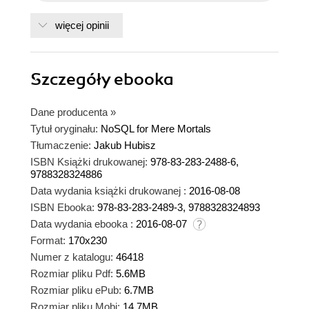
więcej opinii
Szczegóły
ebooka
Dane producenta
»
Tytuł oryginału:
NoSQL for Mere Mortals
Tłumaczenie:
Jakub Hubisz
ISBN Książki drukowanej:
978-83-283-2488-6,
9788328324886
Data wydania książki drukowanej :
2016-08-08
ISBN Ebooka:
978-83-283-2489-3, 9788328324893
Data wydania ebooka :
2016-08-07
Format:
170x230
Numer z katalogu:
46418
Rozmiar pliku Pdf:
5.6MB
Rozmiar pliku ePub:
6.7MB
Rozmiar pliku Mobi:
14.7MB