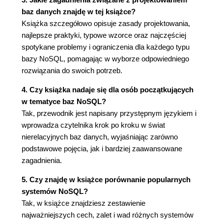
ACID: atomowość, spójność, izolacja,
baz danych znajdę w tej książce?
trwałość (64)
Książka szczegółowo opisuje zasady projektowania,
BASE: zasadnicza dostępność, miękki stan,
najlepsze praktyki, typowe wzorce oraz najczęściej
ostateczna spójność (65)
spotykane problemy i ograniczenia dla każdego typu
Rodzaje ostatecznej spójności (66)
bazy NoSQL, pomagając w wyborze odpowiedniego
Cztery typy baz NoSQL (68)
rozwiązania do swoich potrzeb.
Bazy par klucz-wartość (68)
4. Czy książka nadaje się dla osób początkujących
Bazy dokumentów (73)
w tematyce baz NoSQL?
Bazy rodziny kolumn (75)
Tak, przewodnik jest napisany przystępnym językiem i
Bazy grafowe (77)
wprowadza czytelnika krok po kroku w świat
Podsumowanie (79)
nierelacyjnych baz danych, wyjaśniając zarówno
Pytania kontrolne (80)
podstawowe pojęcia, jak i bardziej zaawansowane
Odniesienia (81)
zagadnienia.
Bibliografia (81)
CZĘŚĆ II. BAZY KLUCZ-WARTOŚĆ (83)
5. Czy znajdę w książce porównanie popularnych
systemów NoSQL?
Rozdział 3. Wprowadzenie do baz klucz-wartość
Tak, w książce znajdziesz zestawienie
(85)
najważniejszych cech, zalet i wad różnych systemów