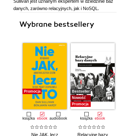
Sullivan jest uznanym ekspertem w dziedzinie baz
danych, zarówno relacyjnych, jak i NoSQL.
Wybrane bestsellery
Promocja
Bestseller
Nowość
Nowość
Promocj
Promocja
książka
ebook
audiobook
książka
ebook
ksią
Nie JAK, lecz
Relacyjne bazy
Microso