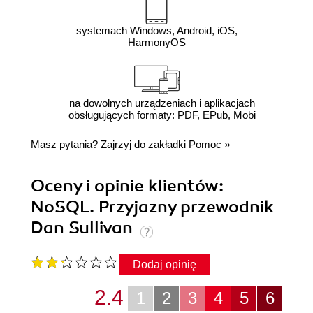
systemach Windows, Android, iOS,
HarmonyOS
na dowolnych urządzeniach i aplikacjach
obsługujących formaty: PDF, EPub, Mobi
Masz pytania? Zajrzyj do zakładki
Pomoc
»
Oceny i opinie klientów:
NoSQL. Przyjazny przewodnik
Dan Sullivan
Dodaj opinię
2.4
1
2
3
4
5
6