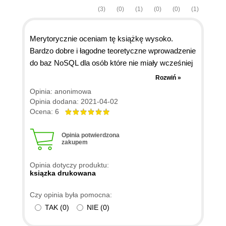
(3)
(0)
(1)
(0)
(0)
(1)
Merytorycznie oceniam tę książkę wysoko.
Bardzo dobre i łagodne teoretyczne wprowadzenie
do baz NoSQL dla osób które nie miały wcześniej
do czynienia z bazami nierelacyjnymi. Książka
Rozwiń »
przedstawia raczej tylko ogólne koncepcje i
Opinia: anonimowa
założenia stojące u podstaw tego typu baz, nie
Opinia dodana: 2021-04-02
skupia się na żadnym konkretnym systemie baz
Ocena: 6
nierelacyjnych, co w przypadku tej książki jest
zaletą a nie wadą. Od praktycznych zastosowań
Opinia potwierdzona
zakupem
konkretnych baz są inne książki. Ta, to solidne
teoretyczne wprowadzenie pozwalające
Opinia dotyczy produktu:
zrozumieć motywacje do zastosowania baz
ksiązka drukowana
NoSQL w różnych sytuacjach. Jeżeli chodzi o
Czy opinia była pomocna:
tłumaczenie z angielskiego na polski, to moim
TAK
(
0
)
NIE
(
0
)
zdaniem też jest ok. Spotkałem znacznie gorsze
tłumaczenia.