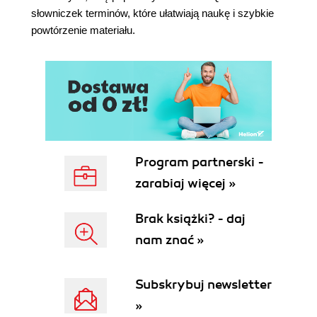
słowniczek terminów, które ułatwiają naukę i szybkie
Używanie kluczy do odnajdywania wartości
powtórzenie materiału.
(102)
Wartości: przechowywanie prawie dowolnych
danych (106)
Wartości nie wymagają silnego typowania
(106)
Ograniczenia w wyszukiwaniu wartości (107)
Podsumowanie (108)
Pytania kontrolne (109)
Program partnerski -
Odniesienia (109)
zarabiaj więcej »
Bibliografia (110)
Rozdział 4. Terminologia baz klucz-wartość (111)
Brak książki? - daj
Terminy związane z modelowaniem danych w
nam znać »
bazach klucz-wartość (112)
Klucz (114)
Wartość (116)
Subskrybuj newsletter
Przestrzeń nazw (117)
»
Partycja (118)