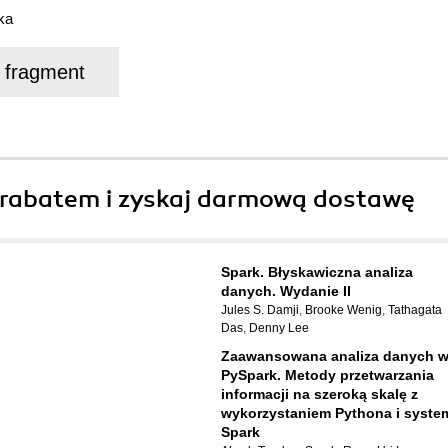
ka
j fragment
rabatem i zyskaj darmową dostawę
Spark. Błyskawiczna analiza
danych. Wydanie II
Jules S. Damji
,
Brooke Wenig
,
Tathagata
Das
,
Denny Lee
Zaawansowana analiza danych 
PySpark. Metody przetwarzania
informacji na szeroką skalę z
wykorzystaniem Pythona i syste
Spark