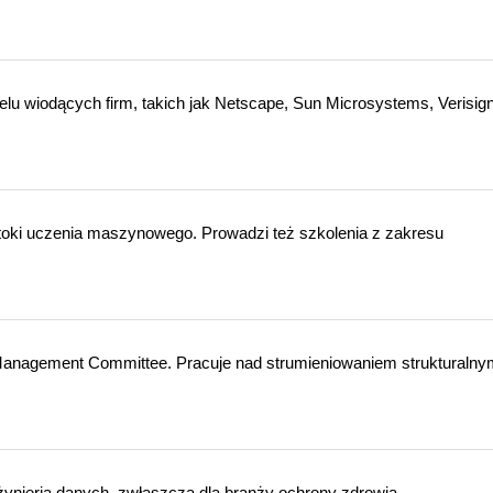
elu wiodących firm, takich jak Netscape, Sun Microsystems, Verisign
otoki uczenia maszynowego. Prowadzi też szkolenia z zakresu
Management Committee. Pracuje nad strumieniowaniem strukturalnym
żynierią danych, zwłaszcza dla branży ochrony zdrowia.