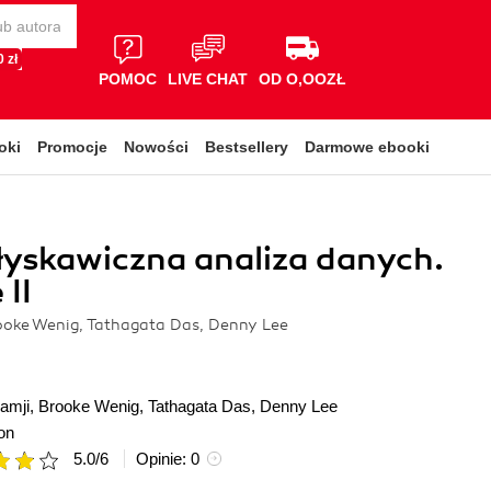
 zł
POMOC
LIVE CHAT
OD O,OOZŁ
oki
Promocje
Nowości
Bestsellery
Darmowe ebooki
łyskawiczna analiza danych.
II
rooke Wenig, Tathagata Das, Denny Lee
amji
,
Brooke Wenig
,
Tathagata Das
,
Denny Lee
on
5.0
/
6
Opinie:
0