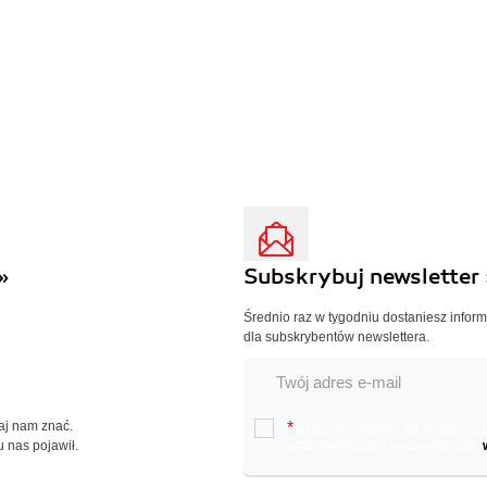
»
Subskrybuj newsletter 
Średnio raz w tygodniu dostaniesz infor
dla subskrybentów newslettera.
Daj nam znać.
*
Chcę otrzymywać na podany e-ma
u nas pojawił.
oraz nowościach wydawniczych.