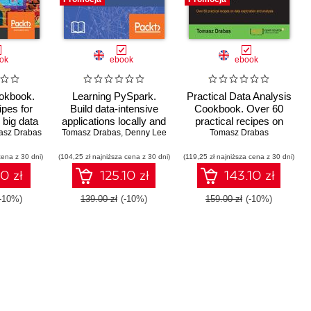
ok
ebook
ebook
okbook.
Learning PySpark.
Practical Data Analysis
ipes for
Build data-intensive
Cookbook. Over 60
 big data
applications locally and
practical recipes on
g and
asz Drabas
Tomasz Drabas
deploy at scale using
,
Denny Lee
data exploration and
Tomasz Drabas
ng Apache
the combined powers of
analysis
cena z 30 dni)
Python
(104,25 zł najniższa cena z 30 dni)
Python and Spark 2.0
(119,25 zł najniższa cena z 30 dni)
10 zł
125.10 zł
143.10 zł
(-10%)
139.00 zł
(-10%)
159.00 zł
(-10%)