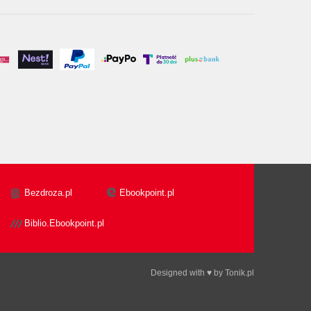
Bezdroza.pl
Ebookpoint.pl
Biblio.Ebookpoint.pl
Designed with ♥ by
Tonik.pl