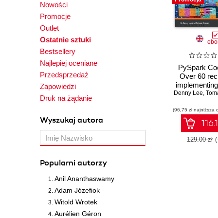
Nowości
Promocje
Outlet
Ostatnie sztuki
ebo
Bestsellery
Najlepiej oceniane
PySpark Co
Przedsprzedaż
Over 60 rec
implementing
Zapowiedzi
Denny Lee
processin
,
Tom
Druk na żądanie
analytics usi
(96,75 zł najniższa 
Spark and 
Wyszukaj autora
116.
129.00 zł
Popularni autorzy
Anil Ananthaswamy
Adam Józefiok
Witold Wrotek
Aurélien Géron