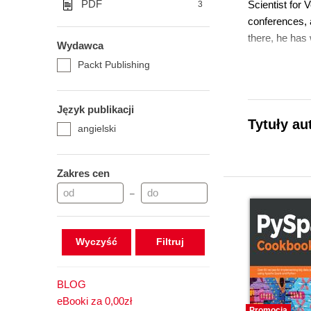
PDF
Scientist for 
3
conferences, a
there, he has
Wydawca
Packt Publishing
Język publikacji
Tytuły au
angielski
Zakres cen
–
Wyczyść
BLOG
eBooki za 0,00zł
Promocja