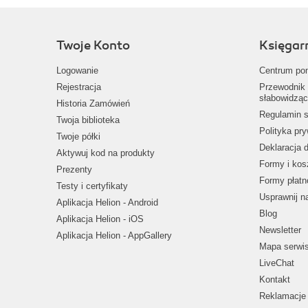
Twoje Konto
Księgar
Logowanie
Centrum po
Rejestracja
Przewodnik 
słabowidząc
Historia Zamówień
Regulamin s
Twoja biblioteka
Polityka pr
Twoje półki
Deklaracja 
Aktywuj kod na produkty
Formy i kos
Prezenty
Formy płatn
Testy i certyfikaty
Usprawnij 
Aplikacja Helion - Android
Blog
Aplikacja Helion - iOS
Newsletter
Aplikacja Helion - AppGallery
Mapa serwi
LiveChat
Kontakt
Reklamacje 