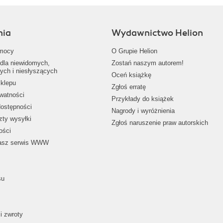
nia
Wydawnictwo Helion
mocy
O Grupie Helion
dla niewidomych,
Zostań naszym autorem!
ych i niesłyszących
Oceń książkę
klepu
Zgłoś erratę
ywatności
Przykłady do książek
dostępności
Nagrody i wyróżnienia
zty wysyłki
Zgłoś naruszenie praw autorskich
ości
nasz serwis WWW
su
i zwroty