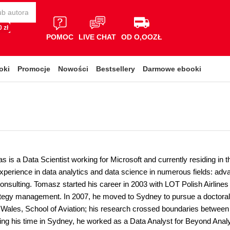
 zł
POMOC
LIVE CHAT
OD O,OOZŁ
oki
Promocje
Nowości
Bestsellery
Darmowe ebooki
is a Data Scientist working for Microsoft and currently residing in t
experience in data analytics and data science in numerous fields: adv
onsulting. Tomasz started his career in 2003 with LOT Polish Airlines
ategy management. In 2007, he moved to Sydney to pursue a doctoral 
Wales, School of Aviation; his research crossed boundaries between d
ing his time in Sydney, he worked as a Data Analyst for Beyond Analy