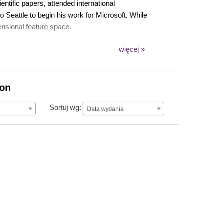
ntific papers, attended international
o Seattle to begin his work for Microsoft. While
nsional feature space.
więcej »
ion
Data wydania
Sortuj wg:
Data wydania