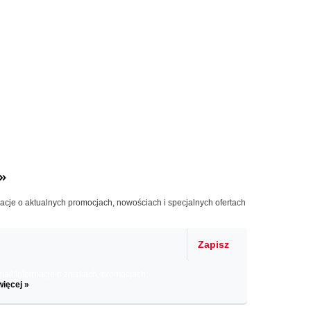
»
macje o aktualnych promocjach, nowościach i specjalnych ofertach
Zapisz
il informacje o zniżkach, promocjach
więcej »