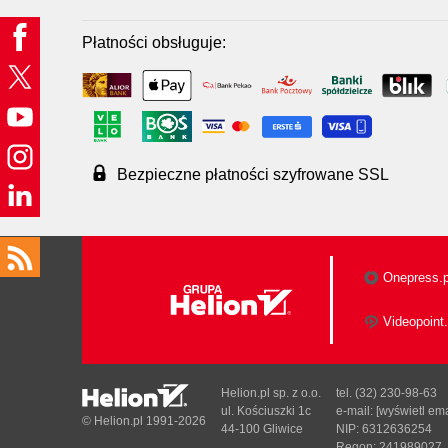
Płatności obsługuje:
Bezpieczne płatności szyfrowane SSL
Onepress.p
Videopoint.
Helion.pl sp. z o.o.
tel. (32) 230-98-63
ul. Kościuszki 1c
e-mail:
[wyświetl ema
© Helion.pl 1991-2026
44-100 Gliwice
NIP: 6312636254
Regon: 241989027