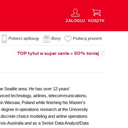
ZALOGUJ
KOSZYK
Pobierz aplikację
Bony
Podaruj prezent
TOP tytuł w super cenie » 50% taniej
he Seattle area. He has over 12 years'
anced technology, airlines, telecommunications,
 in Warsaw, Poland while finishing his Master's
degree in operations research at the University
iscrete choice modeling and airline operations
sis Australia and as a Senior Data Analyst/Data