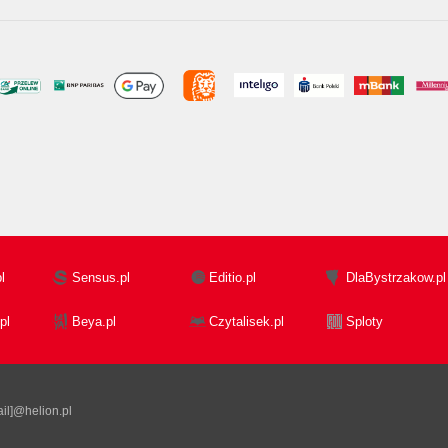
l
Sensus.pl
Editio.pl
DlaBystrzakow.pl
pl
Beya.pl
Czytalisek.pl
Sploty
il]@helion.pl