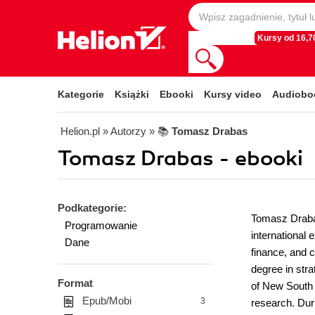
Kursy od 16,70
Kategorie
Książki
Ebooki
Kursy video
Audiobo
Helion.pl
» Autorzy
» 📚
Tomasz Drabas
Tomasz Drabas - ebooki
Podkategorie:
Tomasz Drabas 
Programowanie
international 
Dane
finance, and c
degree in str
Format
of New South 
Epub/Mobi
3
research. Dur