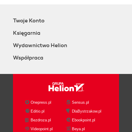
Twoje Konto
Księgarnia
Wydawnictwo Helion
Współpraca
Onepress.pl
Sensus.pl
Editio.pl
DlaBystrzakow.pl
Bezdroza.pl
Ebookpoint.pl
Videopoint.pl
Beya.pl