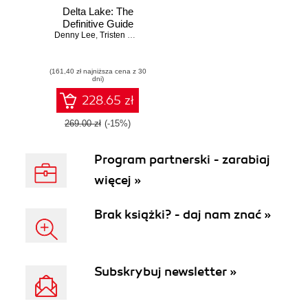
Delta Lake: The
Definitive Guide
Denny Lee
,
Tristen Wentling
,
Scott Haines
(161,40 zł najniższa cena z 30
dni)
228.65 zł
269.00 zł
(-15%)
Program partnerski - zarabiaj
więcej »
Brak książki? - daj nam znać »
Subskrybuj newsletter »