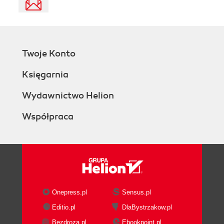
Twoje Konto
Księgarnia
Wydawnictwo Helion
Współpraca
Onepress.pl
Sensus.pl
Editio.pl
DlaBystrzakow.pl
Bezdroza.pl
Ebookpoint.pl