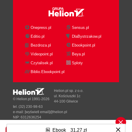
Instrukcja UPDATE (137)
Instrukcja INSERT (138)
Instrukcja SELECT INTO (139)
Instrukcja DELETE (140)
Onepress.pl
Sensus.pl
Instrukcja TRUNCATE (142)
Editio.pl
DlaBystrzakow.pl
Podsumowanie (142)
Pytania i odpowiedzi (142)
Bezdroza.pl
Ebookpoint.pl
Warsztat (142)
Videopoint.pl
Beya.pl
Zadanie (143)
Czytalisek.pl
Sploty
Godzina 11. Funkcje T-SQL (145)
Biblio.Ebookpoint.pl
Funkcje liczbowe (145)
Funkcje łańcuchowe (147)
Funkcje daty i czasu (157)
Helion.pl sp. z o.o.
ul. Kościuszki 1c
Obsługa wartości null (163)
© Helion.pl 1991-2026
44-100 Gliwice
Podsumowanie (166)
tel. (32) 230-98-63
Pytania i odpowiedzi (166)
e-mail:
[wyświetl email]@helion.pl
NIP: 6312636254
Warsztat (167)
Regon: 241989027
Zadanie (167)
Ebook
31,27 zł
Designed with ♥ by
Tonik.pl