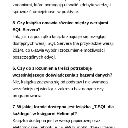
Określanie, kiedy klucz obcy ma wpływ na
zadaniami, które pomagają utrwalić zdobytą wiedzę i
wstawiane do kolumny dane (80)
sprawdzić umiejętności w praktyce.
Konfigurowanie kaskadowego usuwania i
aktualizacji rekordów (82)
5. Czy książka omawia różnice między wersjami
Podsumowanie (84)
SQL Servera?
Pytania i odpowiedzi (84)
Tak, już na początku książki znajduje się przegląd
Warsztat (85)
dostępnych wersji SQL Servera (na przykładzie wersji
Zadanie (85)
2014), co ułatwia wybór i zrozumienie możliwości
poszczególnych edycji.
Godzina 6. Instrukcja SELECT (87)
Wstęp do języka T-SQL (87)
6. Czy do zrozumienia treści potrzebuję
Pobieranie danych za pomocą instrukcji SELECT
wcześniejszego doświadczenia z bazami danych?
(88)
Nie, książka zaczyna się od podstaw i nie wymaga
Klauzula FROM (89)
wcześniejszej wiedzy z zakresu baz danych czy
Klauzula WHERE (90)
programowania.
Klauzula ORDER BY (97)
7. W jakiej formie dostępna jest książka ,,T-SQL dla
Podsumowanie (99)
każdego" w księgarni Helion.pl?
Pytania i odpowiedzi (99)
Książka dostępna jest w wersji papierowej oraz
Warsztat (100)
elektronicznej (ebook: PDF, ePub, mobi), dzięki czemu