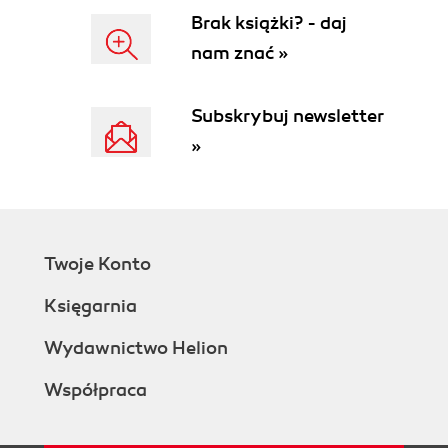
Pytania i odpowiedzi (122)
Brak książki? - daj
Warsztat (122)
nam znać »
Zadanie (123)
Godzina 9. Złączenia - techniki zaawansowane
Subskrybuj newsletter
(125)
»
Korzystanie ze złączeń zewnętrznych
obustronnych (125)
Korzystanie ze złączeń tabeli z nią samą (126)
Instrukcja UNION (128)
Podzapytania (131)
Twoje Konto
Operator INTERSECT (132)
Operator EXCEPT (133)
Księgarnia
Podsumowanie (134)
Pytania i odpowiedzi (135)
Wydawnictwo Helion
Warsztat (135)
Współpraca
Zadanie (135)
Godzina 10. Modyfikowanie danych (137)