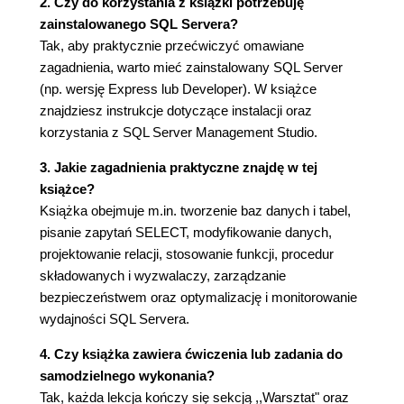
2. Czy do korzystania z książki potrzebuję
Korzystanie z ograniczeń (53)
zainstalowanego SQL Servera?
Właściwość Identity (58)
Tak, aby praktycznie przećwiczyć omawiane
Tworzenie kolumn wyliczanych (58)
zagadnienia, warto mieć zainstalowany SQL Server
Korzystanie z typów danych zdefiniowanych
(np. wersję Express lub Developer). W książce
przez użytkownika (60)
znajdziesz instrukcje dotyczące instalacji oraz
Tworzenie i modyfikowanie indeksów (61)
korzystania z SQL Server Management Studio.
Zapisywanie tabeli (64)
Podsumowanie (65)
3. Jakie zagadnienia praktyczne znajdę w tej
Pytania i odpowiedzi (65)
książce?
Warsztat (66)
Książka obejmuje m.in. tworzenie baz danych i tabel,
Zadanie (66)
pisanie zapytań SELECT, modyfikowanie danych,
Godzina 5. Tworzenie relacji (69)
projektowanie relacji, stosowanie funkcji, procedur
składowanych i wyzwalaczy, zarządzanie
Relacje - informacje wstępne (69)
bezpieczeństwem oraz optymalizację i monitorowanie
Tworzenie i wykorzystywanie diagramów bazy
wydajności SQL Servera.
danych (71)
Zarządzanie relacjami w tabeli (77)
4. Czy książka zawiera ćwiczenia lub zadania do
Definiowanie tabel i kolumn w relacji (79)
samodzielnego wykonania?
Nadawanie relacji nazwy i opisu (80)
Tak, każda lekcja kończy się sekcją ,,Warsztat" oraz