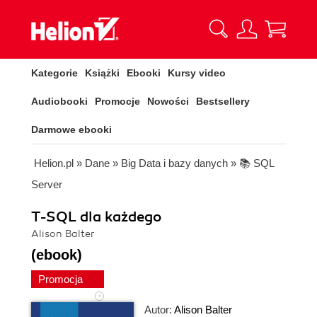
Kategorie
Książki
Ebooki
Kursy video
Audiobooki
Promocje
Nowości
Bestsellery
Darmowe ebooki
Helion.pl
»
Dane
»
Big Data i bazy danych
»
📚 SQL
Server
T-SQL dla każdego
Alison Balter
(ebook)
Promocja
Autor:
Alison Balter