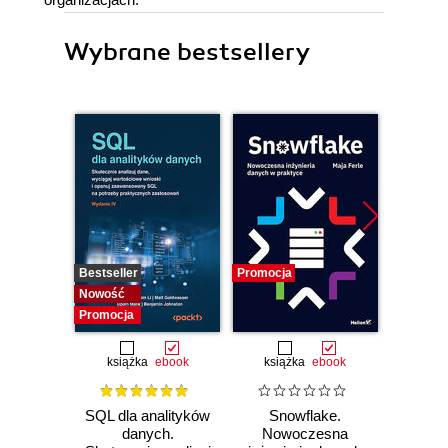
Wybrane bestsellery
Bestseller
Promocja
Promocj
Nowość
Promocja
książka
ebook
książka
ebook
ksią
SQL dla analityków
Snowflake.
SQL w
danych.
Nowoczesna
Jak d