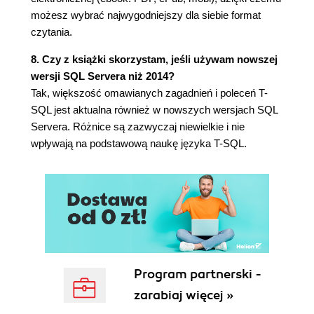
Zadanie (100)
możesz wybrać najwygodniejszy dla siebie format
Godzina 7. Instrukcja SELECT - techniki
czytania.
zaawansowane (101)
8. Czy z książki skorzystam, jeśli używam nowszej
Słowo kluczowe DISTINCT (101)
wersji SQL Servera niż 2014?
Klauzula FOR XML (103)
Tak, większość omawianych zagadnień i poleceń T-
Klauzula GROUP BY (105)
SQL jest aktualna również w nowszych wersjach SQL
Funkcje agregujące (106)
Servera. Różnice są zazwyczaj niewielkie i nie
Klauzula HAVING (113)
wpływają na podstawową naukę języka T-SQL.
Ograniczanie liczby rekordów (114)
Podsumowanie (115)
Pytania i odpowiedzi (115)
Warsztat (115)
Zadanie (116)
Godzina 8. Tworzenie instrukcji łączących dane z
wielu tabel (117)
Program partnerski -
Typy złączeń (117)
zarabiaj więcej »
Podsumowanie (122)