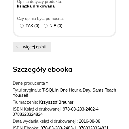
Opinia dotyczy produktu:
uporządkowanie i zwięzłość, dzięki czemu łatwo
ksiązka drukowana
łączyć ją z innymi źródłami i łatwo się do niej
Czy opinia była pomocna:
wraca.
TAK
(
0
)
NIE
(
0
)
więcej opinii
Szczegóły
ebooka
Dane producenta
»
Tytuł oryginału:
T-SQL in One Hour a Day, Sams Teach
Yourself
Tłumaczenie:
Krzysztof Brauner
ISBN Książki drukowanej:
978-83-283-2482-4,
9788328324824
Data wydania książki drukowanej :
2016-08-08
ISBN Ebooka:
978-83-283-2483-1, 9788328324831