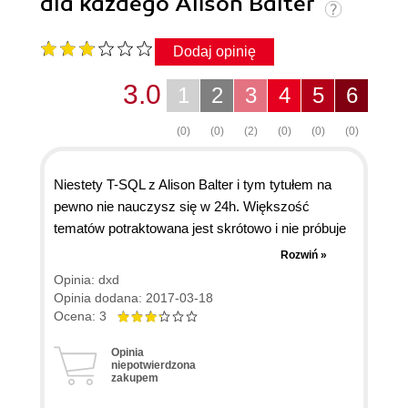
dla każdego Alison Balter
Dodaj opinię
3.0
1
2
3
4
5
6
(0)
(0)
(2)
(0)
(0)
(0)
Niestety T-SQL z Alison Balter i tym tytułem na
pewno nie nauczysz się w 24h. Większość
tematów potraktowana jest skrótowo i nie próbuje
podawać zaawansowanych metod, więc
Rozwiń »
specjalistom się nie przyda, za to tłumacząc
Opinia: dxd
podstawy również zapomina wyjaśnić istotne
Opinia dodana: 2017-03-18
elementy, przez co u osoby początkującej również
Ocena: 3
może spowodować dezorientacje. W praktyce nie
Opinia
jest nawet czytelna, gdyż w kodzie istotne słowa
niepotwierdzona
zakupem
składni nie są pogrubione, ani nie jest on niczym
odgrodzony. Za jedyny plus można uznać dobre