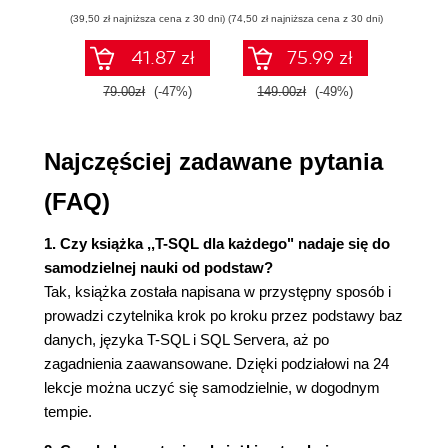
ćwiczenia
Instalacja przykładowych plików (34)
(39,50 zł najniższa cena z 30 dni)
(74,50 zł najniższa cena z 30 dni)
(29,95 zł naj
Pytania i odpowiedzi (37)
41.87 zł
75.99 zł
Warsztat (37)
Zadanie (38)
79.00zł
(-47%)
149.00zł
(-49%)
59.9
Godzina 3. Tworzenie bazy danych w SQL Serverze
(39)
Najczęściej zadawane pytania
Tworzenie bazy danych (39)
(FAQ)
Konfiguracja bazy danych (42)
Dziennik transakcji (44)
1. Czy książka ,,T-SQL dla każdego" nadaje się do
Podłączanie istniejącej bazy danych (44)
samodzielnej nauki od podstaw?
Podsumowanie (46)
Tak, książka została napisana w przystępny sposób i
Pytania i odpowiedzi (46)
prowadzi czytelnika krok po kroku przez podstawy baz
Warsztat (46)
danych, języka T-SQL i SQL Servera, aż po
Zadanie (47)
zagadnienia zaawansowane. Dzięki podziałowi na 24
Godzina 4. Tabele w SQL Serverze (49)
lekcje można uczyć się samodzielnie, w dogodnym
Tworzenie tabel w SQL Serverze (49)
tempie.
Dodawanie pól do tabeli (50)