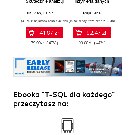
Skutecznie analizuj
inżynieria danych
uzysk
dane, wyciągaj
w praktyce
inf
wartościowe
Wy
Jun Shan
,
Haibin Li
,
Matt Goldwasser
Maja Ferle
,
Upom Malik
,
Benjamin John
Antho
wnioski i opanuj
(39,50 zł najniższa cena z 30 dni)
(49,50 zł najniższa cena z 30 dni)
(49,50 zł naj
zaawansowany
SQL na potrzeby
41.87 zł
52.47 zł
praktycznych
zastosowań.
79.00zł
(-47%)
99.00zł
(-47%)
99.0
Wydanie IV
Ebooka
"T-SQL dla każdego"
przeczytasz na: