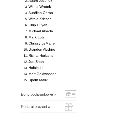
Adam Józefiok
Witold Wrotek
Aurélien Géron
Witold Krieser
Chip Huyen
Michael Albada
Mark Lutz
Chrissy LeMaire
Brandon Abshire
Rishal Hurbans
Jun Shan
Haibin Li
Matt Goldwasser
Upom Malik
Bony podarunkowe »
Podaruj prezent »