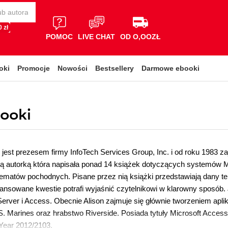
 zł
POMOC
LIVE CHAT
OD O,OOZŁ
oki
Promocje
Nowości
Bestsellery
Darmowe ebooki
booki
jest prezesem firmy InfoTech Services Group, Inc. i od roku 1983 z
ą autorką która napisała ponad 14 książek dotyczących systemów M
ematów pochodnych. Pisane przez nią książki przedstawiają dany t
ansowane kwestie potrafi wyjaśnić czytelnikowi w klarowny sposób.
rver i Access. Obecnie Alison zajmuje się głównie tworzeniem aplika
S. Marines oraz hrabstwo Riverside. Posiada tytuły Microsoft Acc
Year 2012/2103.