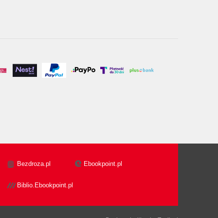
Bezdroza.pl
Ebookpoint.pl
Biblio.Ebookpoint.pl