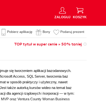
ZALOGUJ
KOSZYK
Pobierz aplikację
Bony
Podaruj prezent
TOP tytuł w super cenie » 50% taniej
ajmuje się tworzeniem aplikacji bazodanowych.
icrosoft Access, SQL Server, tworzenia baz
emat w sposób praktyczy i użyteczny, nawet
 Jest także autorką kursów wideo na temat baz
cji dla agencji rządowych i korporacji — w tym:
ess MVP oraz Ventura County Woman Business