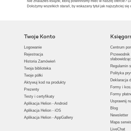
Nie znalazłeś książki, którą powinniśmy mieć w naszej ofercie? 
Dołożymy wszelkich starań, by wskazany tytuł jak najszybciej się 
Twoje Konto
Księgar
Logowanie
Centrum po
Rejestracja
Przewodnik 
słabowidząc
Historia Zamówień
Regulamin s
Twoja biblioteka
Polityka pr
Twoje półki
Deklaracja 
Aktywuj kod na produkty
Formy i kos
Prezenty
Formy płatn
Testy i certyfikaty
Usprawnij 
Aplikacja Helion - Android
Blog
Aplikacja Helion - iOS
Newsletter
Aplikacja Helion - AppGallery
Mapa serwi
LiveChat