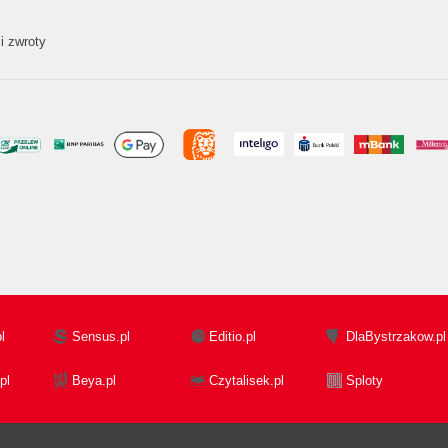
i zwroty
l
Sensus.pl
Editio.pl
DlaBystrzakow.pl
pl
Beya.pl
Czytalisek.pl
Sploty