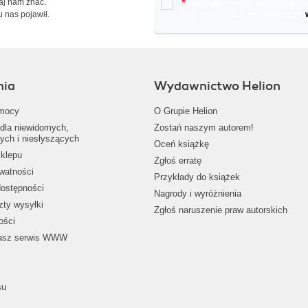
Daj nam znać.
*
Chcę otrzymywać na podany e-ma
u nas pojawił.
oraz nowościach wydawniczych.
nia
Wydawnictwo Helion
mocy
O Grupie Helion
dla niewidomych,
Zostań naszym autorem!
ych i niesłyszących
Oceń książkę
klepu
Zgłoś erratę
ywatności
Przykłady do książek
dostępności
Nagrody i wyróżnienia
zty wysyłki
Zgłoś naruszenie praw autorskich
ości
nasz serwis WWW
su