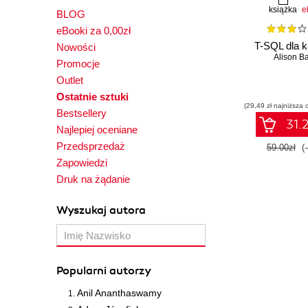
książka
e
BLOG
eBooki za 0,00zł
T-SQL dla 
Nowości
Alison Ba
Promocje
Outlet
Ostatnie sztuki
(29,49 zł najniższa 
Bestsellery
31.2
Najlepiej oceniane
Przedsprzedaż
59.00zł
(
Zapowiedzi
Druk na żądanie
Wyszukaj autora
Popularni autorzy
Anil Ananthaswamy