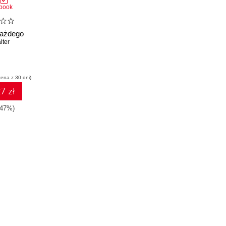
book
każdego
lter
cena z 30 dni)
7 zł
-47%)