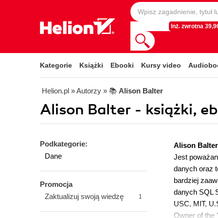
Inż. zwrotna 39,90
Kategorie
Książki
Ebooki
Kursy video
Audiobo
Helion.pl
» Autorzy
» 📚
Alison Balter
Alison Balter - książki, e
Podkategorie:
Alison Balter
Dane
Jest poważan
danych oraz t
bardziej zaaw
Promocja
danych SQL Se
Zaktualizuj swoją wiedzę
1
USC, MIT, U.
Owner of the 