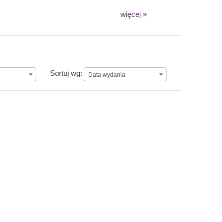
więcej »
Data wydania
Sortuj wg:
Data wydania