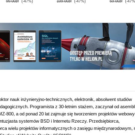
99.00zł
(-47%)
109.00zł
(-47%)
59.00zł
(-47%
tor nauk inżynieryjno-technicznych, elektronik, absolwent studiów
dagogicznych. Programista z 30-letnim stażem, zaczynał od asembl
Z-800, a od ponad 20 lat zajmuje się tworzeniem projektów webowy
ntuzjasta systemów BSD i Internetu Rzeczy. Przedsiębiorca,
rca wielu projektów informatycznych o zasięgu międzynarodowym,