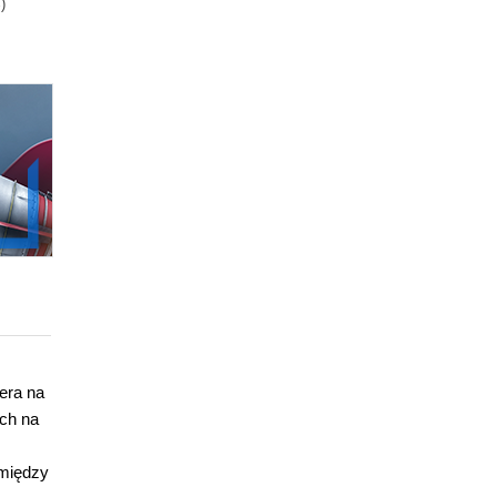
)
129.00zł
(-47%)
89.00zł
(-47%)
269
era na
ch na
 między