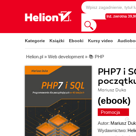
Inż. zwrotna 39,90
Kategorie
Książki
Ebooki
Kursy video
Audiobo
Helion.pl
»
Web development
»
📚 PHP
PHP7 i S
początku
Mariusz Duka
(ebook)
Promocja
Autor:
Mariusz Du
Wydawnictwo:
Heli