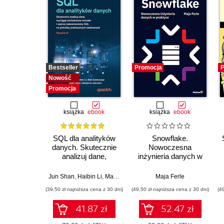
Bestseller
Promocja
P
Nowość
Promocja
książka
ebook
książka
ebook
SQL dla analityków
Snowflake.
danych. Skutecznie
Nowoczesna
analizuj dane,
inżynieria danych w
wyciągaj
praktyce
wartościowe wnioski i
Jun Shan
,
Haibin Li
,
Matt Goldwasser
,
Upom Malik
Maja Ferle
,
Benjamin Jo
opanuj
(39,50 zł najniższa cena z 30 dni)
(49,50 zł najniższa cena z 30 dni)
(4
zaawansowany SQL
na potrzeby
41.87 zł
52.47 zł
praktycznych
zastosowań.