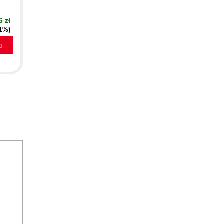
6 zł
51%)
a