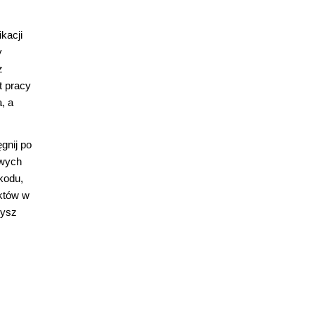
kacji
y
z
t pracy
, a
gnij po
owych
kodu,
ektów w
zysz