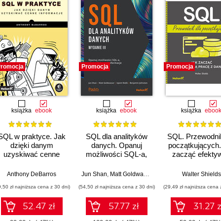
romocja
Promocja
Promocja
książka
ebook
książka
ebook
książka
eboo
SQL w praktyce. Jak
SQL dla analityków
SQL. Przewodnik
dzięki danym
danych. Opanuj
początkujących.
uzyskiwać cenne
możliwości SQL-a,
zacząć efekty
informacje. Wydanie
aby wydobywać
pracę z dany
II
informacje z danych.
hnston
Anthony DeBarros
Jun Shan
,
Matt Goldwasser
,
Upom Malik
Walter Shields
,
Benjamin 
Wydanie III
9,50 zł najniższa cena z 30 dni)
(54,50 zł najniższa cena z 30 dni)
(29,49 zł najniższa cena 
52.47 zł
57.77 zł
31.27 z