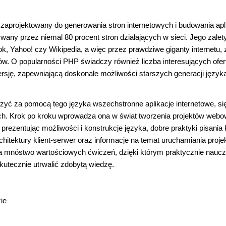
zaprojektowany do generowania stron internetowych i budowania apli
ny przez niemal 80 procent stron działających w sieci. Jego zalet
k, Yahoo! czy Wikipedia, a więc przez prawdziwe giganty internetu, 
ów. O popularności PHP świadczy również liczba interesujących ofer
ersję, zapewniającą doskonałe możliwości starszych generacji języka
zyć za pomocą tego języka wszechstronne aplikacje internetowe, się
ch. Krok po kroku wprowadza ona w świat tworzenia projektów web
ezentując możliwości i konstrukcje języka, dobre praktyki pisania 
hitektury klient-serwer oraz informacje na temat uruchamiania proj
iera mnóstwo wartościowych ćwiczeń, dzięki którym praktycznie nauc
utecznie utrwalić zdobytą wiedzę.
ie