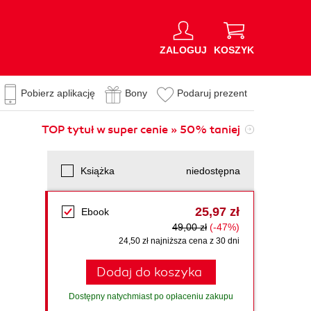
ZALOGUJ
KOSZYK
Pobierz aplikację
Bony
Podaruj prezent
TOP tytuł w super cenie » 50% taniej
Książka
niedostępna
25,97 zł
Ebook
49,00 zł
(-47%)
24,50 zł najniższa cena z 30 dni
Dodaj do koszyka
Dostępny natychmiast po opłaceniu zakupu