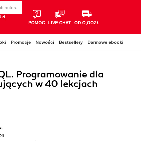
 zł
POMOC
LIVE CHAT
OD O,OOZŁ
oki
Promocje
Nowości
Bestsellery
Darmowe ebooki
QL. Programowanie dla
jących w 40 lekcjach
ka
on