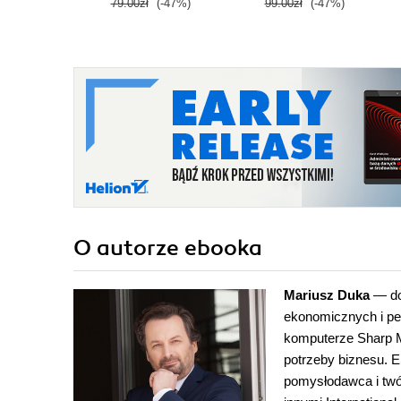
79.00zł
(-47%)
99.00zł
(-47%)
Wydanie IV
O autorze
ebooka
Mariusz Duka
— dok
ekonomicznych i pe
komputerze Sharp M
potrzeby biznesu. E
pomysłodawca i twó