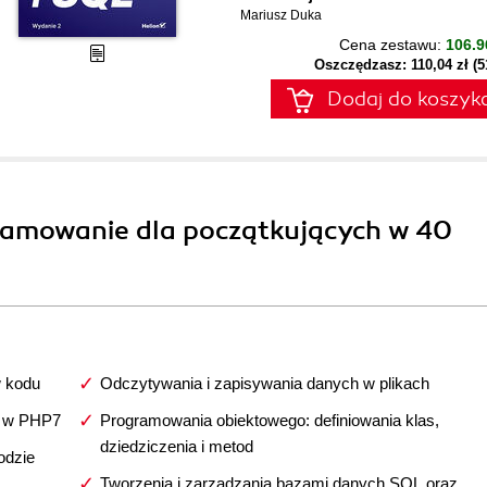
Mariusz Duka
Cena zestawu:
106.9
Oszczędzasz: 110,04 zł (
Dodaj do koszyk
gramowanie dla początkujących w 40
w kodu
Odczytywania i zapisywania danych w plikach
w w PHP7
Programowania obiektowego: definiowania klas,
dziedziczenia i metod
odzie
Tworzenia i zarządzania bazami danych SQL oraz