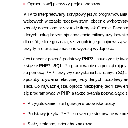
Opracuj swój pierwszy projekt webowy
PHP
to interpretowany skryptowy język programowania 
webowych w czasie rzeczywistym; obecnie wykorzystywa
zostały docenione przez takie firmy jak Google, Faceboo
których usług korzystają codziennie miliony użytkownik
dla osób, które go znają, szczególnie jego najnowszą w
przy tym oferującą znacznie wyższą wydajność.
Jeśli chcesz poznać podstawy
PHP7
i nauczyć się twor
książkę
PHP7
i
SQL
. Programowanie dla początkujący
za pomocą PHP i przy wykorzystaniu baz danych SQL, pr
sposoby używania relacyjnej bazy danych, podstawy arc
sieci. Co najważniejsze, oprócz niezbędnej teorii zaw
się programować w PHP, a także pytania pozwalające sk
Przygotowanie i konfiguracja środowiska pracy
Podstawy języka PHP i konwencje stosowane w kodz
Stałe, zmienne, łańcuchy znakowe