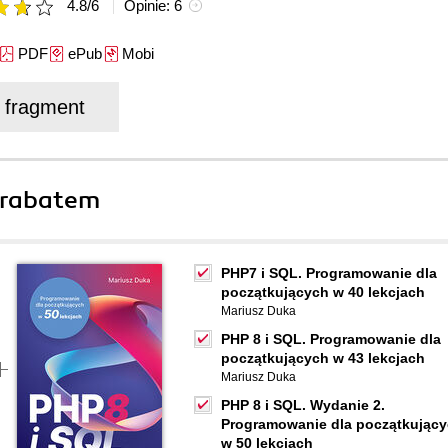
4.8
/
6
Opinie:
6
PDF
ePub
Mobi
j fragment
 rabatem
PHP7 i SQL. Programowanie dla
początkujących w 40 lekcjach
Mariusz Duka
PHP 8 i SQL. Programowanie dla
początkujących w 43 lekcjach
Mariusz Duka
PHP 8 i SQL. Wydanie 2.
Programowanie dla początkując
w 50 lekcjach