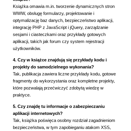
Tworzenie indeksów 207
Książka omawia m.in. tworzenie dynamicznych stron
Stosowanie różnych typów tabel 210
WWW, obsługę formularzy, projektowanie i
Języki i MySQL 212
optymalizację baz danych, bezpieczeństwo aplikacji,
Strefy czasowe a MySQL 217
integrację PHP z JavaScript i jQuery, zarządzanie
Ograniczenia klucza obcego 223
sesjami i ciasteczkami oraz przykłady gotowych
Podsumowanie i kontynuacja 230
aplikacji, takich jak forum czy system rejestracji
Rozdział 7. Zaawansowany SQL i MySQL 231
użytkowników.
Złączenia 232
4. Czy w książce znajdują się przykłady kodu i
Grupowanie wyników zapytania 242
projekty do samodzielnego wykonania?
Zaawansowane wybieranie danych 246
Tak, publikacja zawiera liczne przykłady kodu, gotowe
Wyszukiwanie FULLTEXT 250
fragmenty do wykorzystania oraz kompletne projekty,
Optymalizacja zapytań 258
które pozwalają przećwiczyć zdobytą wiedzę w
Wykonywanie transakcji 262
praktyce.
Szyfrowanie baz danych 265
Podsumowanie i kontynuacja 268
5. Czy znajdę tu informacje o zabezpieczaniu
aplikacji internetowych?
Rozdział 8. Obsługa i usuwanie błędów 269
Tak, książka poświęca osobny rozdział zagadnieniom
Typy błędów i ich usuwanie 270
bezpieczeństwa, w tym zapobieganiu atakom XSS,
Wyświetlanie błędów PHP 276