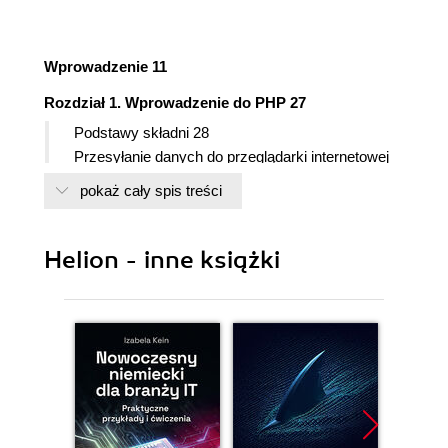
Wprowadzenie 11
Rozdział 1. Wprowadzenie do PHP 27
Podstawy składni 28
Przesyłanie danych do przeglądarki internetowej
32
pokaż cały spis treści
Wstawianie komentarzy 36
Co to są zmienne? 40
Łańcuchy 44
Helion - inne książki
Łączenie łańcuchów 47
Liczby 49
Stałe 52
Apostrof kontra cudzysłów 55
Proste sposoby usuwania błędów 58
Podsumowanie i kontynuacja 60
Rozdział 2. Programowanie w PHP 61