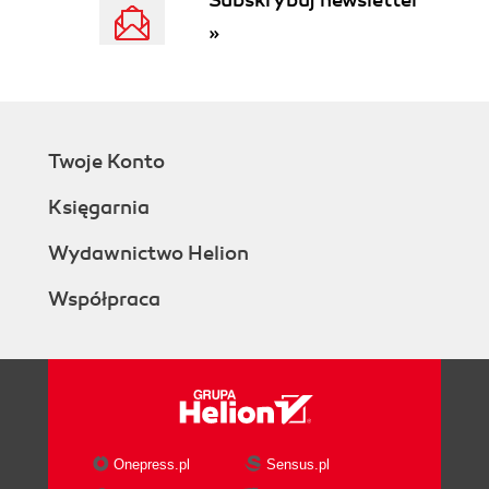
Subskrybuj newsletter
Posługiwanie się ciasteczkami 416
Sesje 430
»
Zwiększanie bezpieczeństwa sesji 438
Podsumowanie i kontynuacja 442
Rozdział 13. Zabezpieczenia 443
Zapobieganie spamowi 444
Twoje Konto
Walidacja plików według typu 451
Walidacja plików na podstawie typu 457
Księgarnia
Zapobieganie atakom XSS 461
Stosowanie rozszerzenia Filter 464
Wydawnictwo Helion
Zapobieganie wstrzykiwaniu SQL 468
Współpraca
Zabezpieczanie haseł w PHP 475
Podsumowanie i kontynuacja 484
Rozdział 14. Wyrażenia regularne Perl 485
Skrypt testujący 486
Definiowanie prostych wzorców 490
Stosowanie kwantyfikatorów 493
Onepress.pl
Sensus.pl
Klasy znaków 495