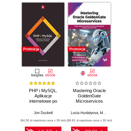
Promocja
Promocja
Promocj
książka
ebook
ebook
PHP i MySQL.
Mastering Oracle
Data 
Aplikacje
GoldenGate
Best
internetowe po
Microservices
stronie serwera
Jon Duckett
Lucia Hustatyova
,
Mariami Kupatadze
(64,50 zł najniższa cena z 30 dni)
(89,91 zł najniższa cena z 30 dni)
(89,91 zł naj