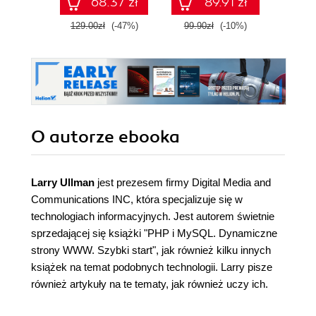
68.37 zł
89.91 zł
129.00zł
(-47%)
99.90zł
(-10%)
99.9
O autorze
ebooka
Larry Ullman
jest prezesem firmy Digital Media and
Communications INC, która specjalizuje się w
technologiach informacyjnych. Jest autorem świetnie
sprzedającej się książki "PHP i MySQL. Dynamiczne
strony WWW. Szybki start", jak również kilku innych
książek na temat podobnych technologii. Larry pisze
również artykuły na te tematy, jak również uczy ich.