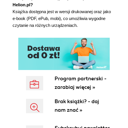
Helion.pl?
Przekazywanie wartości do skryptu 332
Książka dostępna jest w wersji drukowanej oraz jako
Stosowanie ukrytych pól formularzy 336
e-book (PDF, ePub, mobi), co umożliwia wygodne
Edycja istniejących rekordów 342
czytanie na różnych urządzeniach.
Stronicowanie wyników zapytań 349
Wyświetlanie tabel z możliwością sortowania 357
Podsumowanie i kontynuacja 362
Rozdział 11. Tworzenie aplikacji internetowych 363
Wysyłanie poczty elektronicznej 364
Obsługa przesyłania plików 370
Skrypty PHP i JavaScript 382
Nagłówki HTTP 390
Program partnerski -
Funkcje daty i czasu 396
zarabiaj więcej »
Wykonywanie transakcji 400
Podsumowanie i kontynuacja 406
Brak książki? - daj
Rozdział 12. Ciasteczka i sesje 407
nam znać »
Strona logowania 408
Funkcje logowania 411