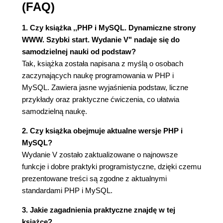
Wybór typu kolumny 142
(FAQ)
Wybór innych właściwości kolumn 146
Korzystanie z serwera MySQL 149
1. Czy książka ,,PHP i MySQL. Dynamiczne strony
Podsumowanie i kontynuacja 156
WWW. Szybki start. Wydanie V" nadaje się do
samodzielnej nauki od podstaw?
Rozdział 5. Wprowadzenie do SQL-a 157
Tak, książka została napisana z myślą o osobach
Tworzenie baz danych i tabel 158
zaczynających naukę programowania w PHP i
Wstawianie rekordów 161
MySQL. Zawiera jasne wyjaśnienia podstaw, liczne
Wybieranie danych 166
przykłady oraz praktyczne ćwiczenia, co ułatwia
Wyrażenia warunkowe 168
samodzielną naukę.
Stosowanie LIKE i NOT LIKE 171
Sortowanie wyników zapytania 173
2. Czy książka obejmuje aktualne wersje PHP i
Ograniczanie wyników zapytania 175
MySQL?
Aktualizacja danych 177
Wydanie V zostało zaktualizowane o najnowsze
Usuwanie danych 179
funkcje i dobre praktyki programistyczne, dzięki czemu
Stosowanie funkcji 181
prezentowane treści są zgodne z aktualnymi
Podsumowanie i kontynuacja 192
standardami PHP i MySQL.
Rozdział 6. Projektowanie baz danych 193
3. Jakie zagadnienia praktyczne znajdę w tej
Normalizacja 194
książce?