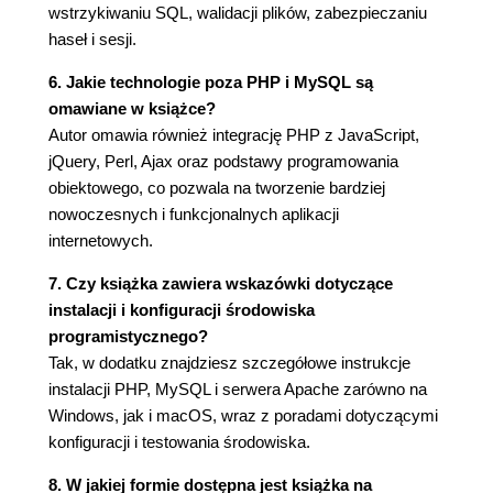
wstrzykiwaniu SQL, walidacji plików, zabezpieczaniu
Sterowanie raportowaniem błędów PHP 278
haseł i sesji.
Tworzenie własnych funkcji obsługi błędów 281
Techniki usuwania błędów z kodu PHP 286
6. Jakie technologie poza PHP i MySQL są
Techniki usuwania błędów SQL i MySQL 290
omawiane w książce?
Podsumowanie i kontynuacja 292
Autor omawia również integrację PHP z JavaScript,
jQuery, Perl, Ajax oraz podstawy programowania
Rozdział 9. PHP i MySQL 293
obiektowego, co pozwala na tworzenie bardziej
Modyfikacja szablonu 294
nowoczesnych i funkcjonalnych aplikacji
Nawiązywanie połączenia z serwerem MySQL
internetowych.
296
Wykonywanie prostych zapytań 301
7. Czy książka zawiera wskazówki dotyczące
Odczytywanie wyników zapytania 310
instalacji i konfiguracji środowiska
Bezpieczeństwo zapytań 314
programistycznego?
Zliczanie zwróconych rekordów 319
Tak, w dodatku znajdziesz szczegółowe instrukcje
Aktualizacja rekordów w PHP 322
instalacji PHP, MySQL i serwera Apache zarówno na
Podsumowanie i kontynuacja 330
Windows, jak i macOS, wraz z poradami dotyczącymi
Rozdział 10. Popularne techniki programistyczne
konfiguracji i testowania środowiska.
331
8. W jakiej formie dostępna jest książka na