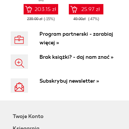
dni)
203.15 zł
25.97 zł
239.00 zł
(-15%)
49.00zł
(-47%)
Program partnerski - zarabiaj
więcej »
Brak książki? - daj nam znać »
Subskrybuj newsletter »
Twoje Konto
Księgarnia