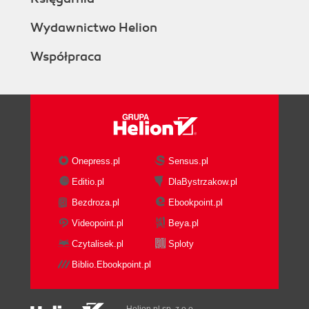
Wydawnictwo Helion
Współpraca
Onepress.pl
Sensus.pl
Editio.pl
DlaBystrzakow.pl
Bezdroza.pl
Ebookpoint.pl
Videopoint.pl
Beya.pl
Czytalisek.pl
Sploty
Biblio.Ebookpoint.pl
Helion.pl sp. z o.o.