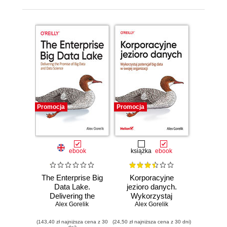
Promocja
Promocja
ebook
książka
ebook
The Enterprise Big
Korporacyjne
Data Lake.
jezioro danych.
Delivering the
Wykorzystaj
Promise of Big
Alex Gorelik
potencjał big data
Alex Gorelik
Data and Data
w swojej
(143,40 zł najniższa cena z 30
Science
(24,50 zł najniższa cena z 30 dni)
organizacji