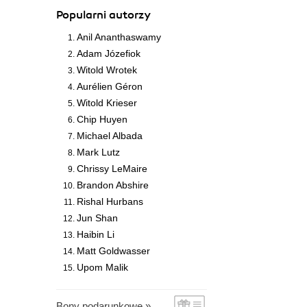
Popularni autorzy
Anil Ananthaswamy
Adam Józefiok
Witold Wrotek
Aurélien Géron
Witold Krieser
Chip Huyen
Michael Albada
Mark Lutz
Chrissy LeMaire
Brandon Abshire
Rishal Hurbans
Jun Shan
Haibin Li
Matt Goldwasser
Upom Malik
Bony podarunkowe »