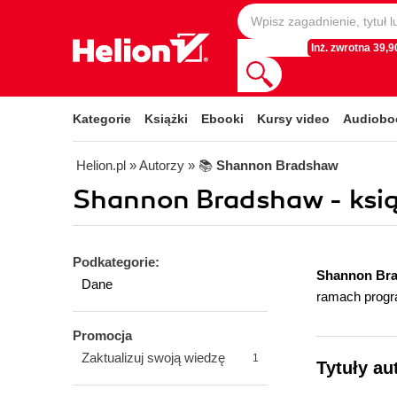
Inż. zwrotna 39,90
Kategorie
Książki
Ebooki
Kursy video
Audiobo
Helion.pl
» Autorzy
» 📚
Shannon Bradshaw
Shannon Bradshaw - ksią
Podkategorie:
Shannon Br
Dane
ramach progr
Promocja
Zaktualizuj swoją wiedzę
1
Tytuły a