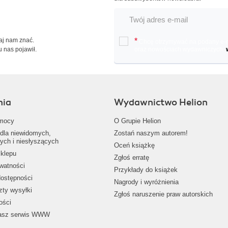
Daj nam znać.
*
Chcę otrzymywać na podany e-ma
u nas pojawił.
oraz nowościach wydawniczych.
nia
Wydawnictwo Helion
mocy
O Grupie Helion
dla niewidomych,
Zostań naszym autorem!
ych i niesłyszących
Oceń książkę
klepu
Zgłoś erratę
ywatności
Przykłady do książek
dostępności
Nagrody i wyróżnienia
zty wysyłki
Zgłoś naruszenie praw autorskich
ości
nasz serwis WWW