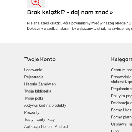
Brak książki? - daj nam znać »
Nie znalazłeś książki, którą powinniśmy mieć w naszej ofercie? 
Dołożymy wszelkich starań, by wskazany tytuł jak najszybciej się 
Twoje Konto
Księgar
Logowanie
Centrum po
Rejestracja
Przewodnik 
słabowidząc
Historia Zamówień
Regulamin s
Twoja biblioteka
Polityka pr
Twoje półki
Deklaracja 
Aktywuj kod na produkty
Formy i kos
Prezenty
Formy płatn
Testy i certyfikaty
Usprawnij 
Aplikacja Helion - Android
Blog