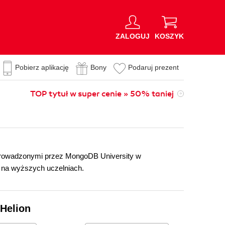
ZALOGUJ
KOSZYK
Pobierz aplikację
Bony
Podaruj prezent
TOP tytuł w super cenie » 50% taniej
prowadzonymi przez MongoDB University w
 na wyższych uczelniach.
Helion