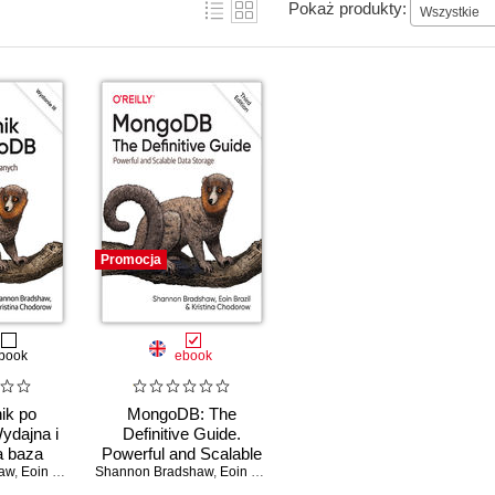
Pokaż produkty:
Wszystkie
Promocja
book
ebook
ik po
MongoDB: The
dajna i
Definitive Guide.
a baza
Powerful and Scalable
aw
anie III
,
Eoin Brazil
,
Kristina Chodorow
Shannon Bradshaw
Data Storage. 3rd
,
Eoin Brazil
,
Kristina Chodorow
Edition