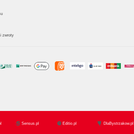
su
i zwroty
l
Sensus.pl
Editio.pl
DlaBystrzakow.pl