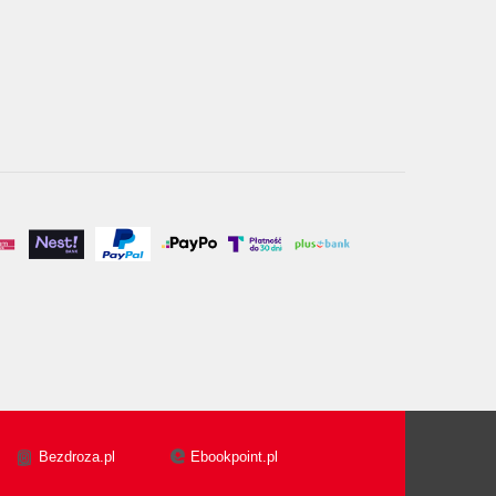
Bezdroza.pl
Ebookpoint.pl