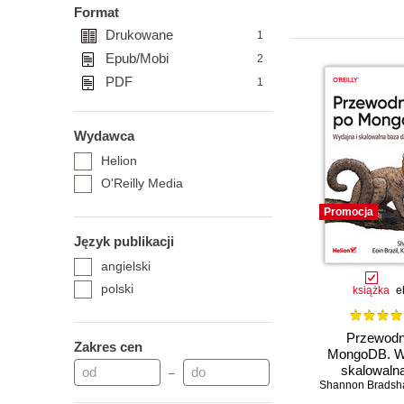
Format
Drukowane
1
Epub/Mobi
2
PDF
1
Wydawca
Helion
O'Reilly Media
Promocja
Język publikacji
angielski
polski
książka
e
Przewodn
Zakres cen
MongoDB. Wy
skalowaln
–
Shannon Bradsh
danych. Wyd