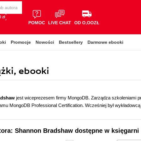
 zł
POMOC
LIVE CHAT
OD O,OOZŁ
oki
Promocje
Nowości
Bestsellery
Darmowe ebooki
żki, ebooki
adshaw
jest wiceprezesem firmy MongoDB. Zarządza szkoleniami 
amu MongoDB Professional Certification. Wcześniej był wykładowcą
utora: Shannon Bradshaw dostępne w księgarni 