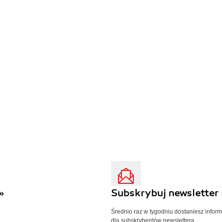
»
Subskrybuj newsletter 
Średnio raz w tygodniu dostaniesz infor
dla subskrybentów newslettera.