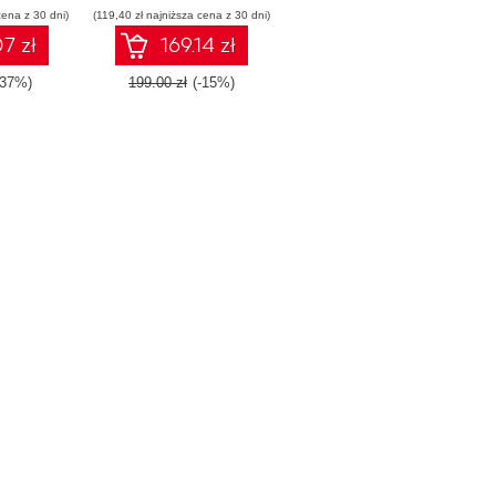
cena z 30 dni)
(119,40 zł najniższa cena z 30 dni)
7 zł
169.14 zł
-37%)
199.00 zł
(-15%)