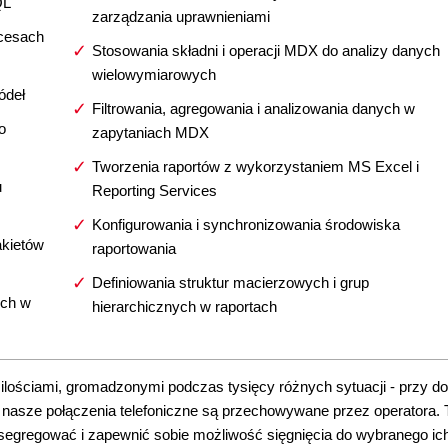
QL
zarządzania uprawnieniami
ocesach
Stosowania składni i operacji MDX do analizy danych
wielowymiarowych
ódeł
Filtrowania, agregowania i analizowania danych w
o
zapytaniach MDX
Tworzenia raportów z wykorzystaniem MS Excel i
u
Reporting Services
Konfigurowania i synchronizowania środowiska
akietów
raportowania
Definiowania struktur macierzowych i grup
ych w
hierarchicznych w raportach
i ilościami, gromadzonymi podczas tysięcy różnych sytuacji - przy d
wet nasze połączenia telefoniczne są przechowywane przez operatora. 
segregować i zapewnić sobie możliwość sięgnięcia do wybranego ic