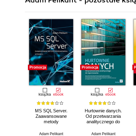
Adam Pelikant - pozostałe ksią
Promocja
Promocja
P
książka
ebook
książka
ebook
MS SQL Server.
Hurtownie danych.
Zaawansowane
Od przetwarzania
metody
analitycznego do
programowania.
raportowania
Wydanie II
Adam Pelikant
Adam Pelikant