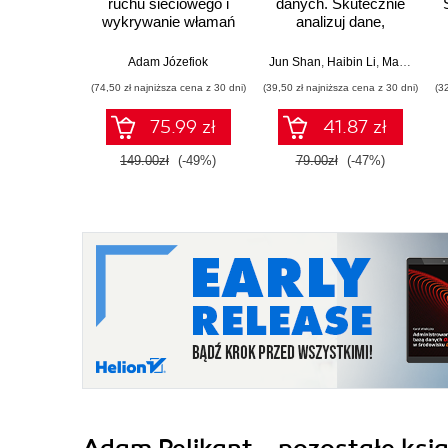
ruchu sieciowego i
danych. Skutecznie
wykrywanie włamań
analizuj dane,
wyciągaj
wartościowe wnioski i
Adam Józefiok
Jun Shan
,
Haibin Li
,
Matt Goldwasser
opanuj
(74,50 zł najniższa cena z 30 dni)
(39,50 zł najniższa cena z 30 dni)
(3
zaawansowany SQL
na potrzeby
75.99 zł
41.87 zł
praktycznych
zastosowań.
149.00zł
(-49%)
79.00zł
(-47%)
Wydanie IV