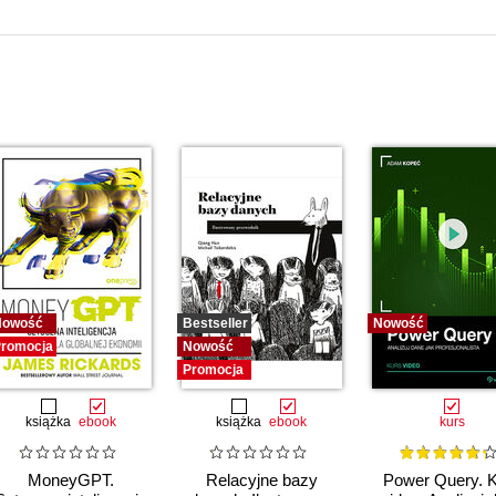
Nowość
Bestseller
Nowość
romocja
Nowość
Promocja
książka
ebook
książka
ebook
kurs
MoneyGPT.
Relacyjne bazy
Power Query. 