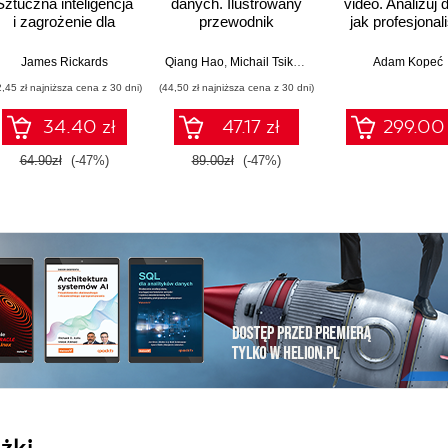
Sztuczna inteligencja
danych. Ilustrowany
video. Analizuj 
i zagrożenie dla
przewodnik
jak profesjonal
globalnej ekonomii
James Rickards
,
Upom Malik
,
Benjamin Johnston
Qiang Hao
,
Michail Tsikerdekis
Adam Kopeć
2,45 zł najniższa cena z 30 dni)
(44,50 zł najniższa cena z 30 dni)
34.40 zł
47.17 zł
299.00 
64.90zł
(-47%)
89.00zł
(-47%)