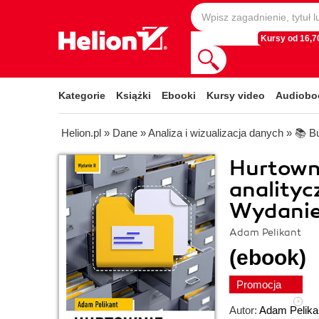
Kursy od 16,70
Kategorie
Książki
Ebooki
Kursy video
Audiobo
Helion.pl
»
Dane
»
Analiza i wizualizacja danych
»
📚 Bu
Hurtown
analityc
Wydanie 
Adam Pelikant
(ebook)
Promocja
Autor:
Adam Pelika