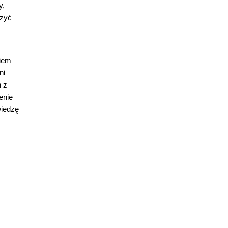
y,
rzyć
niem
ni
h z
enie
wiedzę