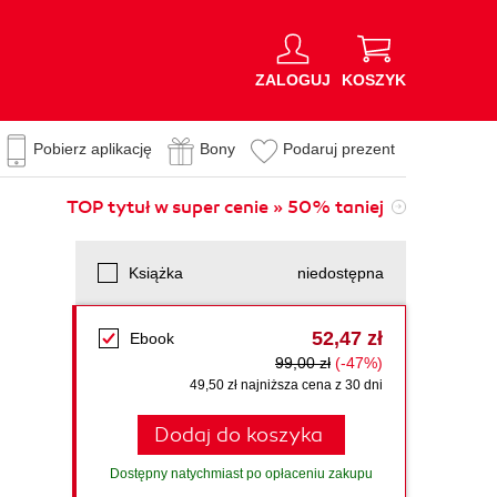
ZALOGUJ
KOSZYK
Pobierz aplikację
Bony
Podaruj prezent
TOP tytuł w super cenie » 50% taniej
Książka
niedostępna
52,47 zł
Ebook
99,00 zł
(-47%)
49,50 zł najniższa cena z 30 dni
Dodaj do koszyka
Dostępny natychmiast po opłaceniu zakupu