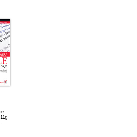
k
ie
 11g
L