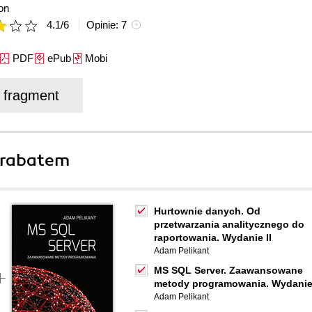
on
4.1
/
6
Opinie:
7
PDF
ePub
Mobi
j fragment
 rabatem
Hurtownie danych. Od
przetwarzania analitycznego do
raportowania. Wydanie II
Adam Pelikant
MS SQL Server. Zaawansowane
metody programowania. Wydanie 
Adam Pelikant