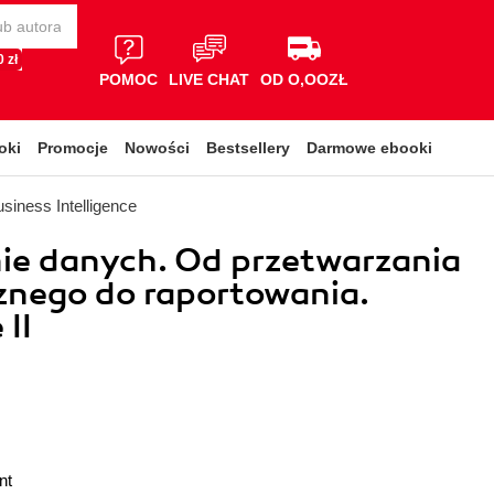
 zł
POMOC
LIVE CHAT
OD O,OOZŁ
oki
Promocje
Nowości
Bestsellery
Darmowe ebooki
siness Intelligence
ie danych. Od przetwarzania
znego do raportowania.
II
nt