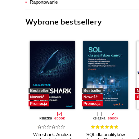
Raportowanie
Wybrane bestsellery
Bestseller
Bestseller
Nowość
Nowość
P
Promocja
Promocja
książka
ebook
książka
ebook
Wireshark. Analiza
SQL dla analityków