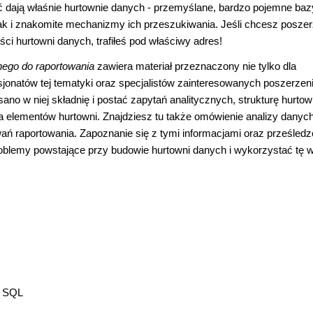
 dają właśnie hurtownie danych - przemyślane, bardzo pojemne baz
ak i znakomite mechanizmy ich przeszukiwania. Jeśli chcesz posze
ci hurtowni danych, trafiłeś pod właściwy adres!
nego do raportowania
zawiera materiał przeznaczony nie tylko dla
sjonatów tej tematyki oraz specjalistów zainteresowanych poszerze
no w niej składnię i postać zapytań analitycznych, strukturę hurtow
nia elementów hurtowni. Znajdziesz tu także omówienie analizy danyc
 raportowania. Zapoznanie się z tymi informacjami oraz prześledz
blemy powstające przy budowie hurtowni danych i wykorzystać tę 
X SQL