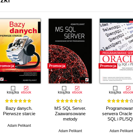
żki
romocja
Promocja
Promocja
książka
ebook
książka
ebook
książka
eboo
Bazy danych.
MS SQL Server.
Programowan
Pierwsze starcie
Zaawansowane
serwera Oracle
metody
SQL i PL/SQ
programowania
Adam Pelikant
Adam Pelikant
Adam Pelikant