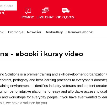
 zł
POMOC
LIVE CHAT
OD O,OOZŁ
oki
Promocje
Nowości
Bestsellery
Darmowe ebooki
s - ebooki i kursy video
ng Solutions is a premier training and skill development organization 
 content, pedagogy and best learning practices to everyone's doorstep
raining environment. It identifies industry veterans and content creator
 number of intuitive platforms for easy and affordable access to qual
 and workshops for everyday people. If you have ever wanted to learn 
o it, we have a solution for you.