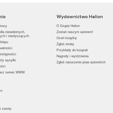
nia
Wydawnictwo Helion
mocy
O Grupie Helion
dla niewidomych,
Zostań naszym autorem!
ych i niesłyszących
Oceń książkę
klepu
Zgłoś erratę
ywatności
Przykłady do książek
dostępności
Nagrody i wyróżnienia
zty wysyłki
Zgłoś naruszenie praw autorskich
ości
nasz serwis WWW
su
i zwroty