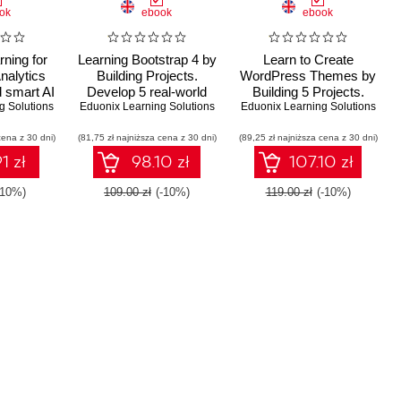
ok
ebook
ebook
ning for
Learning Bootstrap 4 by
Learn to Create
nalytics
Building Projects.
WordPress Themes by
d smart AI
Develop 5 real-world
Building 5 Projects.
g Solutions
s using
Eduonix Learning Solutions
Bootstrap 4.x projects
Eduonix Learning Solutions
Master the
twork
from scratch
fundamentals of
cena z 30 dni)
s across
(81,75 zł najniższa cena z 30 dni)
(89,25 zł najniższa cena z 30 dni)
WordPress theme
 vertical
development and
1 zł
98.10 zł
107.10 zł
t
create attractive
WordPress themes
-10%)
109.00 zł
(-10%)
119.00 zł
(-10%)
from scratch