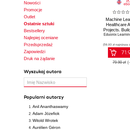
Nowości
ebo
Promocje
Outlet
Machine Lear
Ostatnie sztuki
Healthcare A
Projects. Buil
Bestsellery
Eduonix Learnin
application
Najlepiej oceniane
neural ne
Przedsprzedaż
(59,93 zł najniższa 
methodologie
the healthcare
Zapowiedzi
71.9
marke
Druk na żądanie
79.90 zł
(
Wyszukaj autora
Popularni autorzy
Anil Ananthaswamy
Adam Józefiok
Witold Wrotek
Aurélien Géron