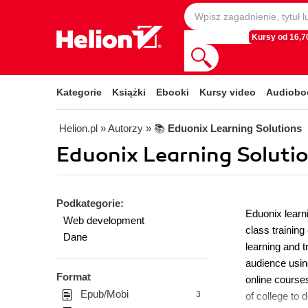
Kursy od 16,70
Kategorie
Książki
Ebooki
Kursy video
Audiobo
Helion.pl
» Autorzy
» 📚
Eduonix Learning Solutions
Eduonix Learning Solution
Podkategorie:
Eduonix learni
Web development
class training
Dane
learning and t
audience using
Format
online courses
Epub/Mobi
3
of college to d