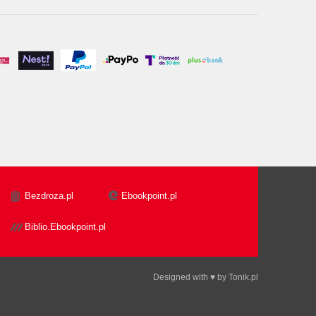
Bezdroza.pl
Ebookpoint.pl
Biblio.Ebookpoint.pl
Designed with ♥ by
Tonik.pl