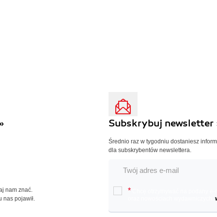
»
Subskrybuj newsletter 
Średnio raz w tygodniu dostaniesz infor
dla subskrybentów newslettera.
Daj nam znać.
*
Chcę otrzymywać na podany e-ma
u nas pojawił.
oraz nowościach wydawniczych.