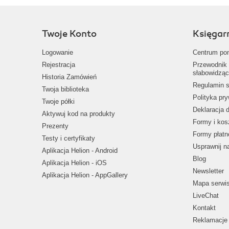
Twoje Konto
Księgar
Logowanie
Centrum po
Rejestracja
Przewodnik 
słabowidząc
Historia Zamówień
Regulamin s
Twoja biblioteka
Polityka pr
Twoje półki
Deklaracja 
Aktywuj kod na produkty
Formy i kos
Prezenty
Formy płatn
Testy i certyfikaty
Usprawnij 
Aplikacja Helion - Android
Blog
Aplikacja Helion - iOS
Newsletter
Aplikacja Helion - AppGallery
Mapa serwi
LiveChat
Kontakt
Reklamacje 