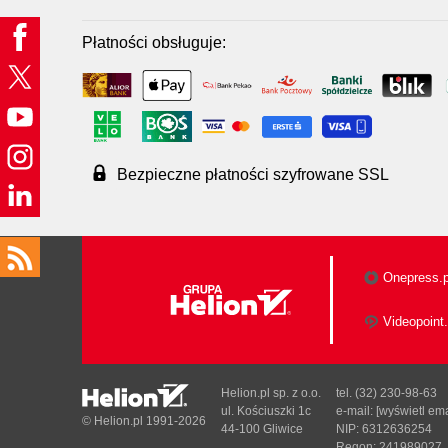
Płatności obsługuje:
Bezpieczne płatności szyfrowane SSL
Onepress.p
Videopoint.
Helion.pl sp. z o.o.
tel. (32) 230-98-63
ul. Kościuszki 1c
e-mail:
[wyświetl ema
© Helion.pl 1991-2026
44-100 Gliwice
NIP: 6312636254
Regon: 241989027