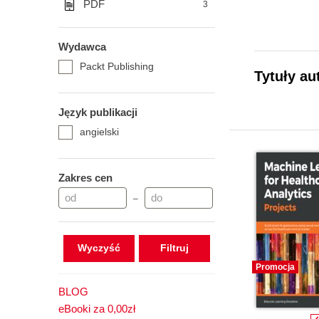
PDF
3
Wydawca
Packt Publishing
Tytuły au
Język publikacji
angielski
Zakres cen
–
Wyczyść
Promocja
BLOG
eBooki za 0,00zł