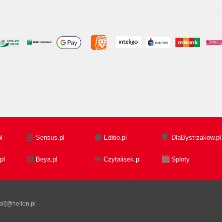
l
Sensus.pl
Editio.pl
DlaBystrzakow.pl
pl
Beya.pl
Czytalisek.pl
Sploty
il]@helion.pl