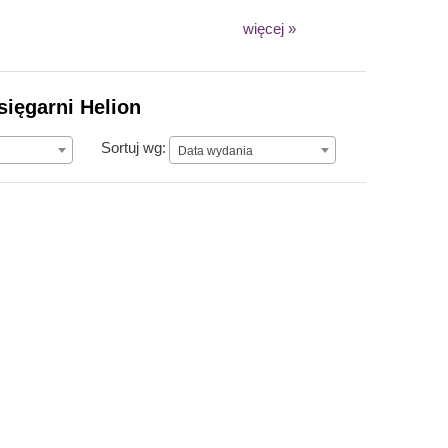
więcej »
sięgarni Helion
Data wydania
Sortuj wg:
Data wydania