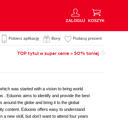
ZALOGUJ
KOSZYK
Pobierz aplikację
Bony
Podaruj prezent
TOP tytuł w super cenie » 50% taniej
which was started with a vision to bring world
s . Eduonix aims to identify and provide the best
s around the globe and bring it to the global
ity content. Eduonix offers easy to understand
a new skill, but don't want to attend four years