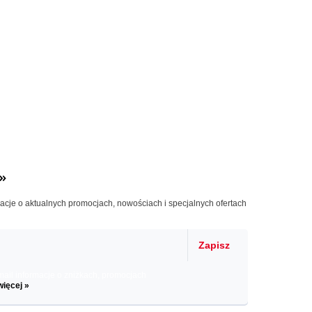
»
macje o aktualnych promocjach, nowościach i specjalnych ofertach
Zapisz
il informacje o zniżkach, promocjach
więcej »