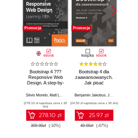
Promocja
Promocja
Promocj
ebook
książka
ebook
Bootstrap 4 ???
Bootstrap 4 dla
Ma
Responsive Web
zaawansowanych.
Boo
Design. A step-by-
Jak pisać
Master
step practical
znakomite
ve
course enabling
aplikacje
Bootstr
Silvio Moreto
,
Matt Lambert
,
Benjamin Jakobus
Benjamin Jakobus
,
,
Jason Marah
Jason Marah
Benjami
you to nail
internetowe.
highly
(278,10 zł najniższa cena z 30
(24,50 zł najniższa cena z 30 dni)
(125,10 zł 
Bootstrap and
Wydanie II
resp
dni)
make your web
apps
278.10 zł
25.97 zł
designs responsive
E
309.00zł
(-10%)
49.00zł
(-47%)
139.0