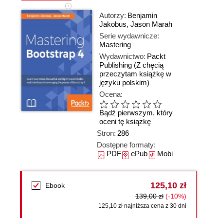
Autorzy:
Benjamin
Jakobus
,
Jason Marah
Serie wydawnicze:
Mastering
Wydawnictwo:
Packt
Publishing
(Z chęcią
przeczytam książkę w
języku polskim)
Ocena:
Bądź pierwszym, który
oceni tę książkę
Stron:
286
Dostępne formaty:
PDF
ePub
Mobi
125,10 zł
Ebook
139,00 zł
(-10%)
125,10 zł najniższa cena z 30 dni