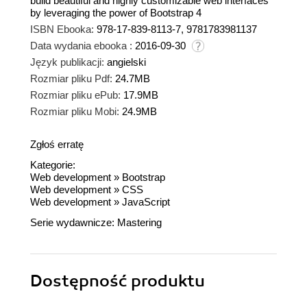
build beautiful and highly customizable web interfaces
by leveraging the power of Bootstrap 4
ISBN Ebooka:
978-17-839-8113-7, 9781783981137
Data wydania ebooka :
2016-09-30
Język publikacji:
angielski
Rozmiar pliku Pdf:
24.7MB
Rozmiar pliku ePub:
17.9MB
Rozmiar pliku Mobi:
24.9MB
Zgłoś erratę
Kategorie:
Web development
»
Bootstrap
Web development
»
CSS
Web development
»
JavaScript
Serie wydawnicze:
Mastering
Dostępność produktu