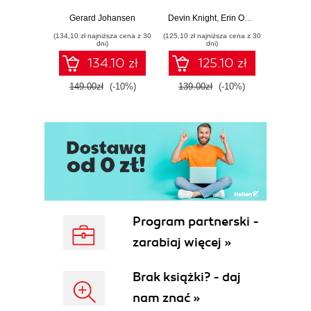
Response tools
Beginner's Guide
Hunti
and techniques for
to Power BI, Data
your c
Gerard Johansen
Devin Knight
,
Erin Ostrowsky
,
Mitchel
effective cyber
Storytelling, AI
effor
(134,10 zł najniższa cena z 30
(125,10 zł najniższa cena z 30
(116,10 zł 
threat response -
Tools, and
dete
dni)
dni)
Fourth Edition
Microsoft Fabric -
def
134.10 zł
125.10 zł
Fourth Edition
ATT&C
tool
149.00zł
(-10%)
139.00zł
(-10%)
129.0
E
Program partnerski -
zarabiaj więcej »
Brak książki? - daj
nam znać »