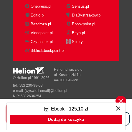
Onepress.pl
Sensus.pl
Editio.pl
DlaBystrzakow.pl
Bezdroza.pl
Ebookpoint.pl
Videopoint.pl
Beya.pl
Czytalisek.pl
Sploty
Biblio.Ebookpoint.pl
Helion.pl sp. z o.o.
ul. Kościuszki 1c
© Helion.pl 1991-2026
44-100 Gliwice
tel. (32) 230-98-63
e-mail:
[wyświetl email]@helion.pl
NIP: 6312636254
Regon: 241989027
Ebook
125,10 zł
Designed with ♥ by
Tonik.pl
Dodaj do koszyka
Pełna wersja strony »