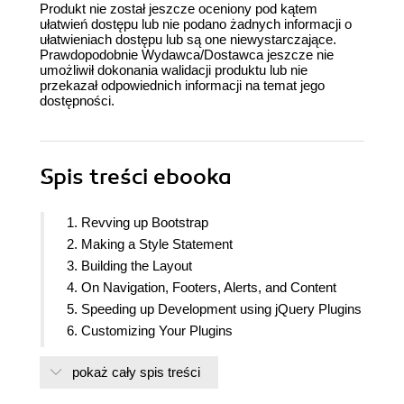
Produkt nie został jeszcze oceniony pod kątem
ułatwień dostępu lub nie podano żadnych informacji o
ułatwieniach dostępu lub są one niewystarczające.
Prawdopodobnie Wydawca/Dostawca jeszcze nie
umożliwił dokonania walidacji produktu lub nie
przekazał odpowiednich informacji na temat jego
dostępności.
Spis treści
ebooka
1. Revving up Bootstrap
2. Making a Style Statement
3. Building the Layout
4. On Navigation, Footers, Alerts, and Content
5. Speeding up Development using jQuery Plugins
6. Customizing Your Plugins
7. Integrating Bootstrap with Third-Party Plugins
pokaż cały spis treści
8. Optimizing Your Website
9. Integrating with AngularJS and React