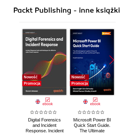
Packt Publishing - inne książki
Nowość
Nowość
Nowość
Promocja
Promocja
Promocj
ebook
ebook
Digital Forensics
Microsoft Power BI
Pract
and Incident
Quick Start Guide.
Intel
Response. Incident
The Ultimate
Data-D