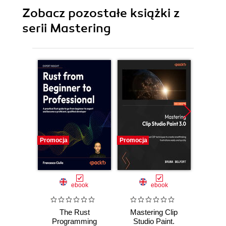
Zobacz pozostałe książki z
serii Mastering
Promocja
Promocja
Promocj
ebook
ebook
The Rust
Mastering Clip
Ma
Programming
Studio Paint.
AutoCA