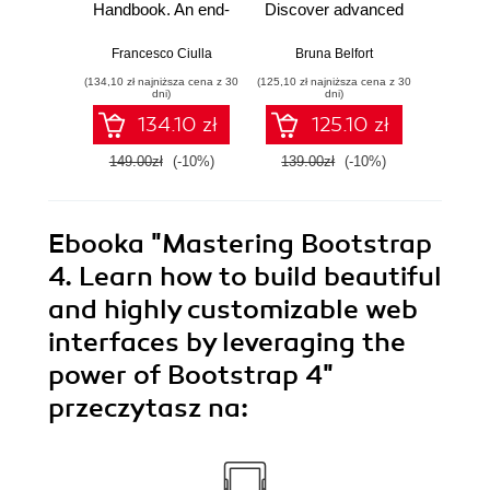
Handbook. An end-
Discover advanced
your
to-end guide to
CSP techniques to
sk
mastering Rust
create breathtaking
advanc
Francesco Ciulla
Bruna Belfort
Shaun B
fundamentals
illustrations quickly
and too
(134,10 zł najniższa cena z 30
(125,10 zł najniższa cena z 30
(161,10 zł 
and easily
AutoC
dni)
dni)
134.10 zł
125.10 zł
149.00zł
(-10%)
139.00zł
(-10%)
179.0
Ebooka
"Mastering Bootstrap
4. Learn how to build beautiful
and highly customizable web
interfaces by leveraging the
power of Bootstrap 4"
przeczytasz na: