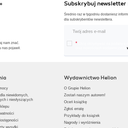
»
Subskrybuj newsletter 
Średnio raz w tygodniu dostaniesz infor
dla subskrybentów newslettera.
Daj nam znać.
*
Chcę otrzymywać na podany e-ma
u nas pojawił.
oraz nowościach wydawniczych.
nia
Wydawnictwo Helion
mocy
O Grupie Helion
dla niewidomych,
Zostań naszym autorem!
ych i niesłyszących
Oceń książkę
klepu
Zgłoś erratę
ywatności
Przykłady do książek
dostępności
Nagrody i wyróżnienia
zty wysyłki