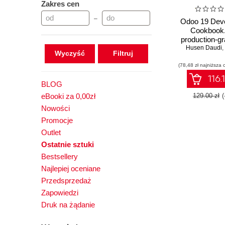
Zakres cen
–
Odoo 19 Dev
Cookbook.
production-g
applications 
Husen Daudi
,
Wyczyść
REST APIs
(78,48 zł najniższa 
scalable ser
logic - Sixth
116.
BLOG
eBooki za 0,00zł
129.00 zł
Nowości
Promocje
Outlet
Ostatnie sztuki
Bestsellery
Najlepiej oceniane
Przedsprzedaż
Zapowiedzi
Druk na żądanie