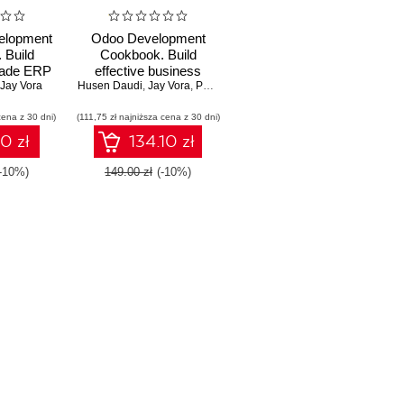
elopment
Odoo Development
 Build
Cookbook. Build
rade ERP
effective business
with OWL,
Jay Vora
Husen Daudi
applications using the
,
Jay Vora
,
Parth Gajjar
,
Alexandre Fayolle
,
Holger Br
, and
latest features in Odoo
cena z 30 dni)
ver-side
(111,75 zł najniższa cena z 30 dni)
17 - Fifth Edition
 Edition
10 zł
134.10 zł
(-10%)
149.00 zł
(-10%)