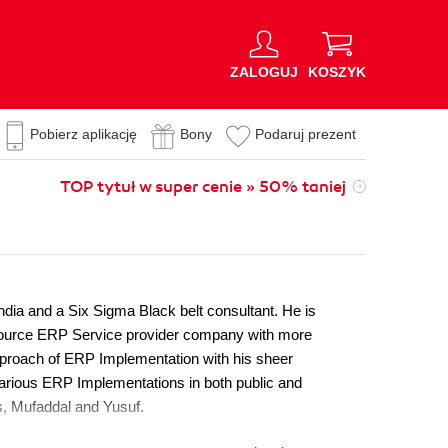
ZALOGUJ
KOSZYK
Pobierz aplikację
Bony
Podaruj prezent
TOP tytuł w super cenie » 50% taniej
dia and a Six Sigma Black belt consultant. He is
n Source ERP Service provider company with more
pproach of ERP Implementation with his sheer
various ERP Implementations in both public and
ns, Mufaddal and Yusuf.