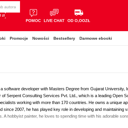
 zł
POMOC
LIVE CHAT
OD O,OOZŁ
oki
Promocje
Nowości
Bestsellery
Darmowe ebooki
a software developer with Masters Degree from Gujarat University, In
r of Serpent Consulting Services Pvt. Ltd., which is a leading Ope
pecialists working with more than 170 countries. He owns a unique a
d since 2007, he has played key role in developing and maintaining 
s. A hobbyist painter, he loves to spending time with his adorable so