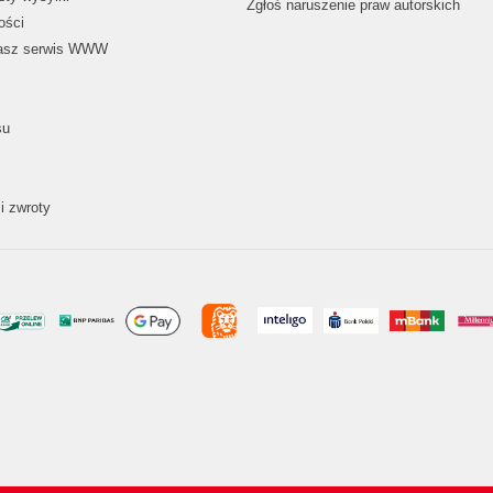
Zgłoś naruszenie praw autorskich
ości
nasz serwis WWW
su
i zwroty