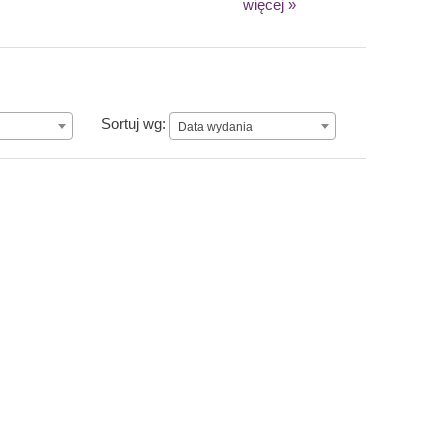
więcej »
Data wydania
Sortuj wg:
Data wydania