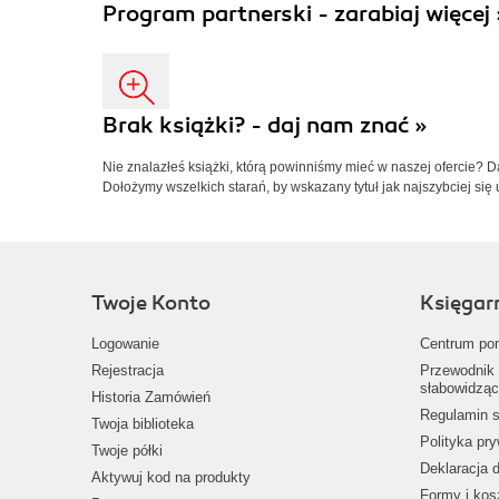
Program partnerski - zarabiaj więcej 
Brak książki? - daj nam znać »
Nie znalazłeś książki, którą powinniśmy mieć w naszej ofercie? 
Dołożymy wszelkich starań, by wskazany tytuł jak najszybciej się 
Twoje Konto
Księgar
Logowanie
Centrum po
Rejestracja
Przewodnik 
słabowidząc
Historia Zamówień
Regulamin s
Twoja biblioteka
Polityka pr
Twoje półki
Deklaracja 
Aktywuj kod na produkty
Formy i kos