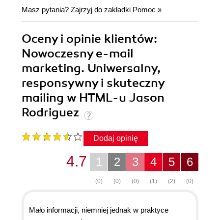
Masz pytania? Zajrzyj do zakładki
Pomoc
»
Oceny i opinie klientów:
Nowoczesny e-mail
marketing. Uniwersalny,
responsywny i skuteczny
mailing w HTML-u Jason
Rodriguez
Dodaj opinię
4.7
1
2
3
4
5
6
(0)
(0)
(0)
(1)
(2)
(0)
Mało informacji, niemniej jednak w praktyce