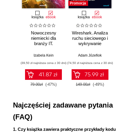
zmaksymalizowanie ich skuteczności.
Promocja
Promocj
Następny krok (109)
książka
ebook
książka
ebook
ksią
Źródła (113)
Skorowidz (123)
Nowoczesny
Wireshark. Analiza
Aut
niemiecki dla
ruchu sieciowego i
prze
branży IT.
wykrywanie
s
Praktyczne
włamań
ste
przykłady i
p
Izabela Kein
Adam Józefiok
Wito
ćwiczenia
(39,50 zł najniższa cena z 30 dni)
(74,50 zł najniższa cena z 30 dni)
(29,95 zł naj
41.87 zł
75.99 zł
79.00zł
(-47%)
149.00zł
(-49%)
59.9
Najczęściej zadawane pytania
(FAQ)
1. Czy książka zawiera praktyczne przykłady kodu