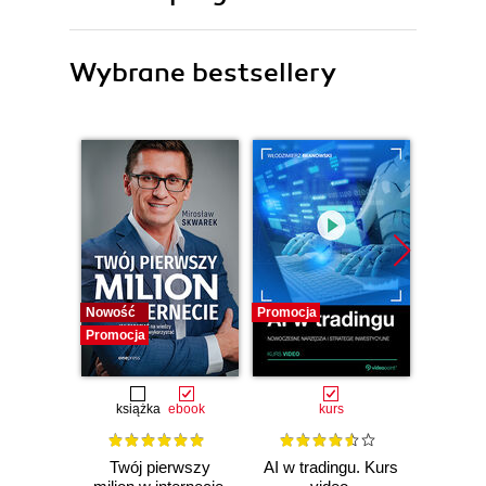
Wybrane bestsellery
Nowość
Promocja
Promocj
Promocja
książka
ebook
kurs
ksią
Twój pierwszy
AI w tradingu. Kurs
Ma