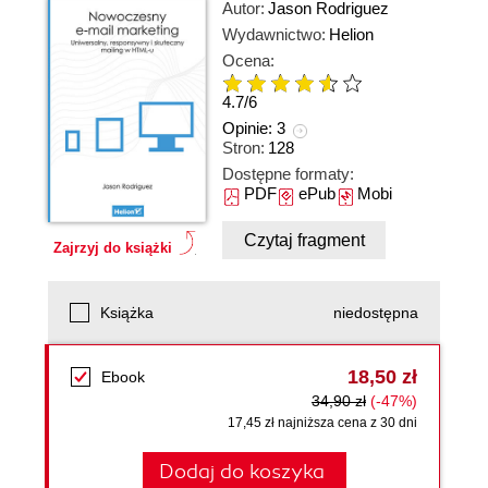
Autor:
Jason Rodriguez
Wydawnictwo:
Helion
Ocena:
4.7
/
6
Opinie:
3
Stron:
128
Dostępne formaty:
PDF
ePub
Mobi
Czytaj fragment
Zajrzyj do książki
Książka
niedostępna
18,50 zł
Ebook
34,90 zł
(-47%)
17,45 zł najniższa cena z 30 dni
Dodaj do koszyka