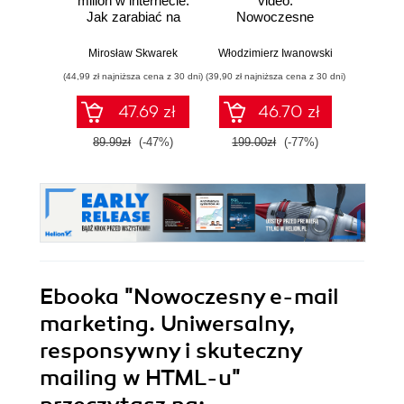
milion w internecie.
video.
inte
Jak zarabiać na
Nowoczesne
G
wiedzy i
narzędzia i
Pozyc
maksymalnie
strategie
Ads 
Mirosław Skwarek
Włodzimierz Iwanowski
Marta Ko
wykorzystać swój
inwestycyjne
Analy
(44,99 zł najniższa cena z 30 dni)
(39,90 zł najniższa cena z 30 dni)
(44,50 zł naj
potencjał
biz
co
47.69 zł
46.70 zł
mar
Wy
89.99zł
(-47%)
199.00zł
(-77%)
89.0
zaktu
roz
Ebooka
"Nowoczesny e-mail
marketing. Uniwersalny,
responsywny i skuteczny
mailing w HTML-u"