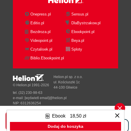
Onepress.pl
Sensus.pl
Editio.pl
DlaBystrzakow.pl
Bezdroza.pl
Ebookpoint.pl
Videopoint.pl
Beya.pl
Czytalisek.pl
Sploty
Biblio.Ebookpoint.pl
Helion.pl sp. z o.o.
ul. Kościuszki 1c
© Helion.pl 1991-2026
44-100 Gliwice
tel. (32) 230-98-63
e-mail:
[wyświetl email]@helion.pl
NIP: 6312636254
Regon: 241989027
Ebook
18,50 zł
Designed with ♥ by
Tonik.pl
Dodaj do koszyka