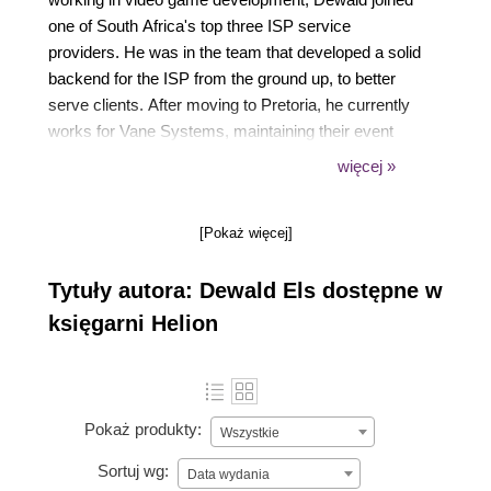
one of South Africa's top three ISP service
providers. He was in the team that developed a solid
backend for the ISP from the ground up, to better
serve clients. After moving to Pretoria, he currently
works for Vane Systems, maintaining their event
sales website, https://www.ticibox.com. He takes
więcej »
the lead in developing new features for the site.
[Pokaż więcej]
Tytuły autora: Dewald Els dostępne w
księgarni Helion
Pokaż produkty:
Wszystkie
Sortuj wg:
Data wydania