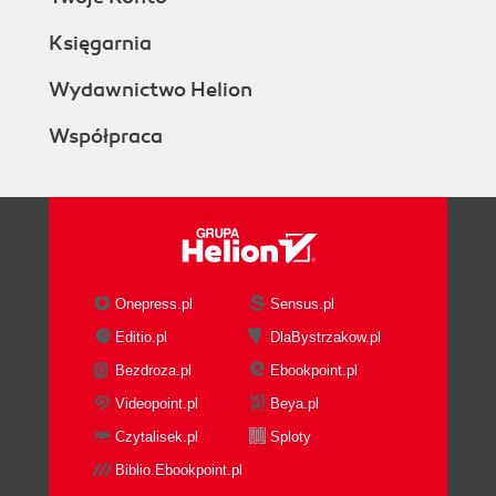
Księgarnia
Wydawnictwo Helion
Współpraca
Onepress.pl
Sensus.pl
Editio.pl
DlaBystrzakow.pl
Bezdroza.pl
Ebookpoint.pl
Videopoint.pl
Beya.pl
Czytalisek.pl
Sploty
Biblio.Ebookpoint.pl