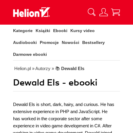
Kategorie
Książki
Ebooki
Kursy video
Audiobooki
Promocje
Nowości
Bestsellery
Darmowe ebooki
Helion.pl
» Autorzy
» 📚
Dewald Els
Dewald Els - ebooki
Dewald Els is short, dark, hairy, and curious. He has
extensive experience in PHP and JavaScript. He
has worked in the corporate sector after some
experience in video game development in C#. After
working in video game development, Dewald joined